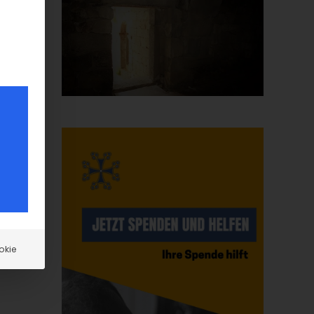
er
r
okie