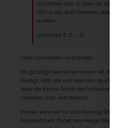
fürchteten sich. Er aber rief ihnen zu:
sich in das Boot nehmen, aber schon 
wollten.
Johannes 6, 15 – 21
.
Liebe Schwestern und Brüder,
als gläubige Menschen wissen wir, dass der l
Predigt, Heilt uns und spenden Mysterien, er
dass die Kirche Christi die Fortsetzung de
zwischen Gott und Mensch.
Immer, wenn wir zu Surb Patarag (Hl. Litur
teilzunehmen, findet das Heilige Abendmahl