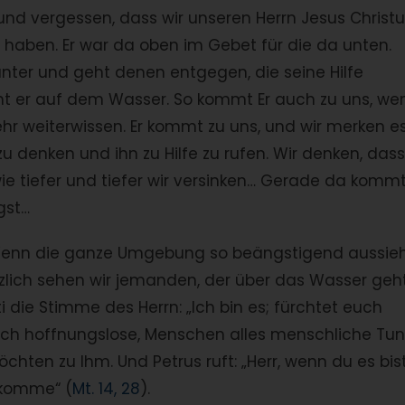
, und vergessen, dass wir unseren Herrn Jesus Christ
 haben. Er war da oben im Gebet für die da unten.
erunter und geht denen entgegen, die seine Hilfe
eht er auf dem Wasser. So kommt Er auch zu uns, we
ehr weiterwissen. Er kommt zu uns, und wir merken e
zu denken und ihn zu Hilfe zu rufen. Wir denken, dass
ie tiefer und tiefer wir versinken… Gerade da komm
gst…
 Wenn die ganze Umgebung so beängstigend aussieh
zlich sehen wir jemanden, der über das Wasser geh
i die Stimme des Herrn: „Ich bin es; fürchtet euch
 noch hoffnungslose, Menschen alles menschliche Tun
chten zu Ihm. Und Petrus ruft: „Herr, wenn du es bist
 komme“ (
Mt. 14, 28
).