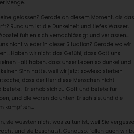
der Menge.
 alleine gelassen? Gerade an diesem Moment, als das
rft? Rund um ist die Dunkelheit und tiefes Wasser,
Apostel fühlen sich vernachlässigt und verlassen…
s nicht wieder in dieser Situation? Gerade wo wir
en… Haben wir nicht das Gefühl, dass Gott uns
r keinen Halt haben, dass unser Leben so dunkel und
r keinen Sinn hatte, weil wir jetzt sowieso sterben
atsache, dass der Herr diese Menschen nicht
 betete… Er erhob sich zu Gott und betete für
ben, und die waren da unten. Er sah sie, und die
urm kämpften…
, sie wussten nicht was zu tun ist, weil Sie vergess
wacht und sie beschützt. Genauso, fallen auch wir b