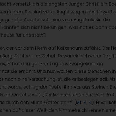
cht versetzt, als die engsten Junger Christi ein Bo
zufuhren. Sie sind voller Angst wegen des Unwetter
gegen. Die Apostel schreien vom Angst als sie die
onnten sich nicht beruhigen. Was hat es dann ab
heute für uns statt?
vor, der vor dem Herrn auf Kafarnaum zufährt. Der He
 Berg. Er ist voll im Gebet. Es war ein schwerer Tag f
nnes, Er hat den ganzen Tag das Evangelium an
hat sie ernährt. Und nun wollten diese Menschen i
 noch eine Versuchung ist, die er besiegen soll. Als
ht wurde, schlug der Teufel ihm vor aus Steinen Br
 antwortet Jesus: „Der Mensch lebt nicht vom Brot
das durch den Mund Gottes geht“ (
Mt. 4, 4
). Er will ke
enschen auf dieser Welt, den Himmelreich kennenlern