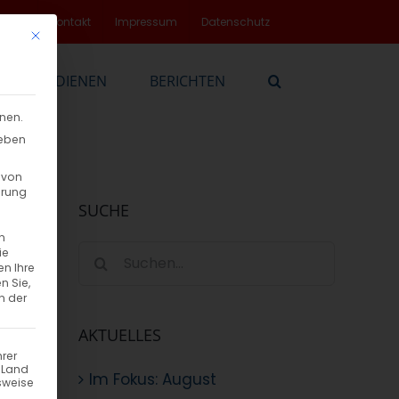
rvice
Kontakt
Impressum
Datenschutz
Mit diesem Button wird der Dialog geschlossen. Seine Funktionalität
EN
DIENEN
BERICHTEN
nnen.
geben
 von
hrung
SUCHE
n
Suche
ie
en Ihre
nach:
n Sie,
n der
AKTUELLES
hrer
n Land
Im Fokus: August
sweise