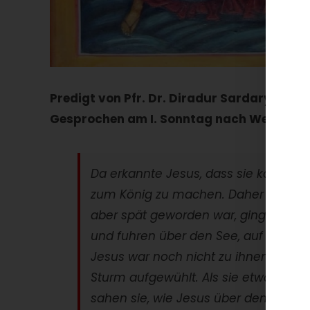
Predigt von Pfr. Dr. Diradur Sardaryan
Gesprochen am I. Sonntag nach Weihnach
Da erkannte Jesus, dass sie kommen 
zum König zu machen. Daher zog er sic
aber spät geworden war, gingen sein
und fuhren über den See, auf Kafarn
Jesus war noch nicht zu ihnen geko
Sturm aufgewühlt. Als sie etwa fünfu
sahen sie, wie Jesus über den See gi