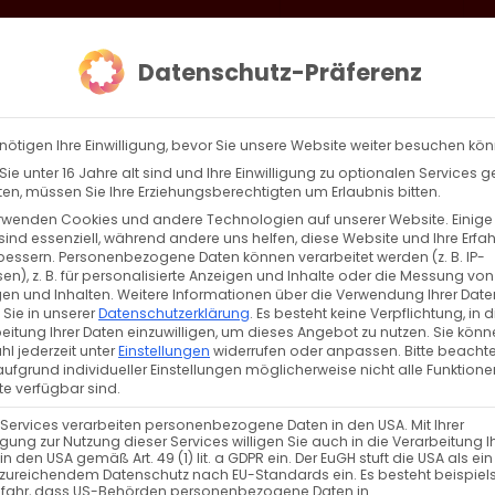
loud
AKTION HEIMAT SCHAFFEN!
Gottesdienste & Events
Se
Datenschutz-Präferenz
AGBW
WIR
BEKENN
nötigen Ihre Einwilligung, bevor Sie unsere Website weiter besuchen kö
ie unter 16 Jahre alt sind und Ihre Einwilligung zu optionalen Services 
n, müssen Sie Ihre Erziehungsberechtigten um Erlaubnis bitten.
rwenden Cookies und andere Technologien auf unserer Website. Einige
sind essenziell, während andere uns helfen, diese Website und Ihre Erfa
Zurück
Vor
bessern.
Personenbezogene Daten können verarbeitet werden (z. B. IP-
en), z. B. für personalisierte Anzeigen und Inhalte oder die Messung von
en und Inhalten.
Weitere Informationen über die Verwendung Ihrer Date
 Sie in unserer
Datenschutzerklärung
.
Es besteht keine Verpflichtung, in d
eitung Ihrer Daten einzuwilligen, um dieses Angebot zu nutzen.
Sie könn
l jederzeit unter
Einstellungen
widerrufen oder anpassen.
Bitte beachte
ufgrund individueller Einstellungen möglicherweise nicht alle Funktione
e verfügbar sind.
 Services verarbeiten personenbezogene Daten in den USA. Mit Ihrer
ligung zur Nutzung dieser Services willigen Sie auch in die Verarbeitung I
in den USA gemäß Art. 49 (1) lit. a GDPR ein. Der EuGH stuft die USA als ei
zureichendem Datenschutz nach EU-Standards ein. Es besteht beispiel
efahr, dass US-Behörden personenbezogene Daten in