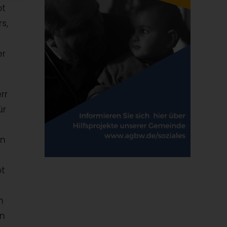
ot
s,
er
rr
ür
hn
ot
in
en