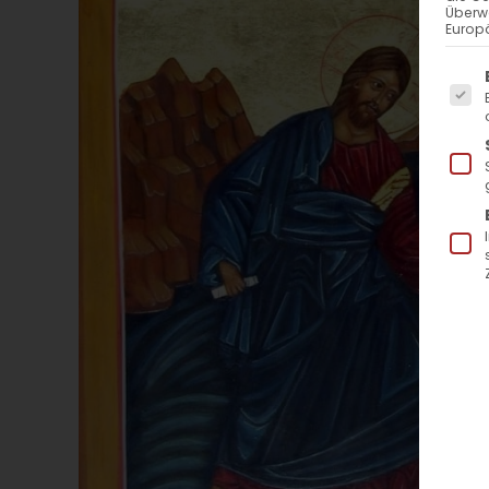
Überw
Europä
Es f