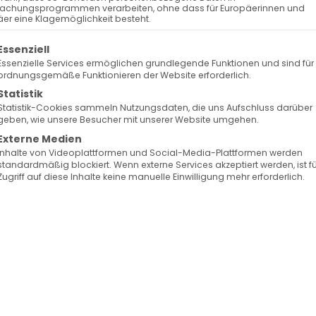
achungsprogrammen verarbeiten, ohne dass für Europäerinnen und
er eine Klagemöglichkeit besteht.
olgt eine Liste der Service-Gruppen, für die eine Ein
Essenziell
Essenzielle Services ermöglichen grundlegende Funktionen und sind für
ordnungsgemäße Funktionieren der Website erforderlich.
Statistik
Statistik-Cookies sammeln Nutzungsdaten, die uns Aufschluss darüber
geben, wie unsere Besucher mit unserer Website umgehen.
Externe Medien
Inhalte von Videoplattformen und Social-Media-Plattformen werden
standardmäßig blockiert. Wenn externe Services akzeptiert werden, ist f
Zugriff auf diese Inhalte keine manuelle Einwilligung mehr erforderlich.