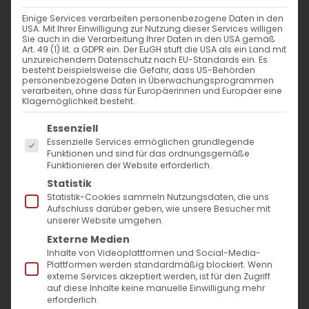
Einige Services verarbeiten personenbezogene Daten in den
USA. Mit Ihrer Einwilligung zur Nutzung dieser Services willigen
Sie auch in die Verarbeitung Ihrer Daten in den USA gemäß
Art. 49 (1) lit. a GDPR ein. Der EuGH stuft die USA als ein Land mit
unzureichendem Datenschutz nach EU-Standards ein. Es
besteht beispielsweise die Gefahr, dass US-Behörden
personenbezogene Daten in Überwachungsprogrammen
verarbeiten, ohne dass für Europäerinnen und Europäer eine
Klagemöglichkeit besteht.
Es folgt eine Liste der Service-Gruppen, für die
Essenziell
Essenzielle Services ermöglichen grundlegende
Funktionen und sind für das ordnungsgemäße
Als er die vielen Menschen sah,
Funktionieren der Website erforderlich.
Statistik
hatte er Mitleid mit ihnen;
Statistik-Cookies sammeln Nutzungsdaten, die uns
denn sie waren müde und
Aufschluss darüber geben, wie unsere Besucher mit
unserer Website umgehen.
erschöpft wie Schafe,
Externe Medien
die keinen Hirten haben.
Inhalte von Videoplattformen und Social-Media-
Plattformen werden standardmäßig blockiert. Wenn
externe Services akzeptiert werden, ist für den Zugriff
Mt. 9, 36
auf diese Inhalte keine manuelle Einwilligung mehr
erforderlich.