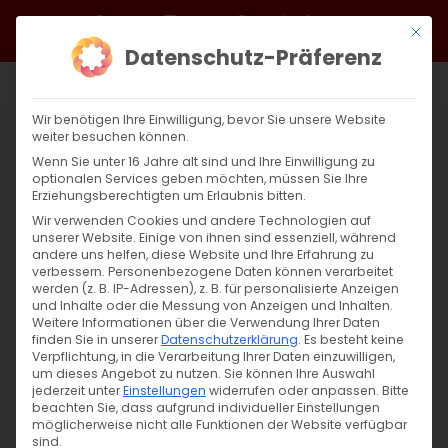
Zum
Facebook
X
Instagram
YouTube
Spotify
Telegram
LinkedIn
SoundCloud
Mit di
Inhalt
Datenschutz-Präferenz
springen
Wir benötigen Ihre Einwilligung, bevor Sie unsere Website
weiter besuchen können.
Wenn Sie unter 16 Jahre alt sind und Ihre Einwilligung zu
optionalen Services geben möchten, müssen Sie Ihre
Erziehungsberechtigten um Erlaubnis bitten.
Wir verwenden Cookies und andere Technologien auf
unserer Website. Einige von ihnen sind essenziell, während
andere uns helfen, diese Website und Ihre Erfahrung zu
Zurück
Vor
verbessern.
Personenbezogene Daten können verarbeitet
werden (z. B. IP-Adressen), z. B. für personalisierte Anzeigen
und Inhalte oder die Messung von Anzeigen und Inhalten.
Weitere Informationen über die Verwendung Ihrer Daten
finden Sie in unserer
Datenschutzerklärung
.
Es besteht keine
Predigt zu Mat. 9,34-10,1.5-10
Verpflichtung, in die Verarbeitung Ihrer Daten einzuwilligen,
um dieses Angebot zu nutzen.
Sie können Ihre Auswahl
21. Juni 2019
jederzeit unter
|
Unkategorisiert
Einstellungen
widerrufen oder anpassen.
Bitte
beachten Sie, dass aufgrund individueller Einstellungen
möglicherweise nicht alle Funktionen der Website verfügbar
sind.