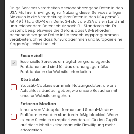
Einige Services verarbeiten personenbezogene Daten in den
USA. Mit Ihrer Einwilligung zur Nutzung dieser Services willigen
Sie auch in die Verarbeitung Ihrer Daten in den USA gemäß
Art. 49 (1) lit. a GDPR ein. Der EuGH stuft die USA als ein Land mit
unzureichendem Datenschutz nach EU-Standards ein. Es
besteht beispielsweise die Gefahr, dass US-Behörden
personenbezogene Daten in Überwachungsprogrammen
verarbeiten, ohne dass für Europäerinnen und Europäer eine
Klagemöglichkeit besteht.
Es folgt eine Liste der Service-Gruppen, für die
Essenziell
Essenzielle Services ermöglichen grundlegende
Funktionen und sind für das ordnungsgemäße
Funktionieren der Website erforderlich.
Statistik
Statistik-Cookies sammeln Nutzungsdaten, die uns
„Wir fasteten also und suchten in dieser
Aufschluss darüber geben, wie unsere Besucher mit
Sache Hilfe bei unserem Gott und er erhörte
unserer Website umgehen.
Externe Medien
uns“
(
Esra 8, 23
).
Inhalte von Videoplattformen und Social-Media-
Plattformen werden standardmäßig blockiert. Wenn
externe Services akzeptiert werden, ist für den Zugriff
auf diese Inhalte keine manuelle Einwilligung mehr
erforderlich.