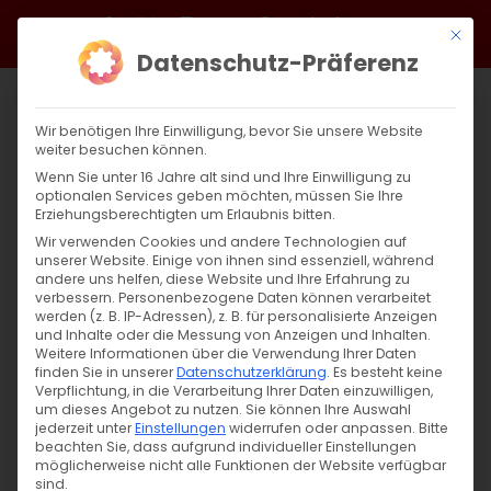
Zum
Facebook
X
Instagram
YouTube
Spotify
Telegram
LinkedIn
SoundCloud
Mit di
Inhalt
Datenschutz-Präferenz
springen
Wir benötigen Ihre Einwilligung, bevor Sie unsere Website
weiter besuchen können.
Wenn Sie unter 16 Jahre alt sind und Ihre Einwilligung zu
optionalen Services geben möchten, müssen Sie Ihre
Erziehungsberechtigten um Erlaubnis bitten.
Wir verwenden Cookies und andere Technologien auf
unserer Website. Einige von ihnen sind essenziell, während
andere uns helfen, diese Website und Ihre Erfahrung zu
Zurück
Vor
verbessern.
Personenbezogene Daten können verarbeitet
werden (z. B. IP-Adressen), z. B. für personalisierte Anzeigen
und Inhalte oder die Messung von Anzeigen und Inhalten.
Weitere Informationen über die Verwendung Ihrer Daten
finden Sie in unserer
Datenschutzerklärung
.
Es besteht keine
Beten und Fasten für den Frieden
Verpflichtung, in die Verarbeitung Ihrer Daten einzuwilligen,
um dieses Angebot zu nutzen.
Sie können Ihre Auswahl
2. November 2020
jederzeit unter
Einstellungen
|
Unkategorisiert
widerrufen oder anpassen.
Bitte
beachten Sie, dass aufgrund individueller Einstellungen
möglicherweise nicht alle Funktionen der Website verfügbar
sind.