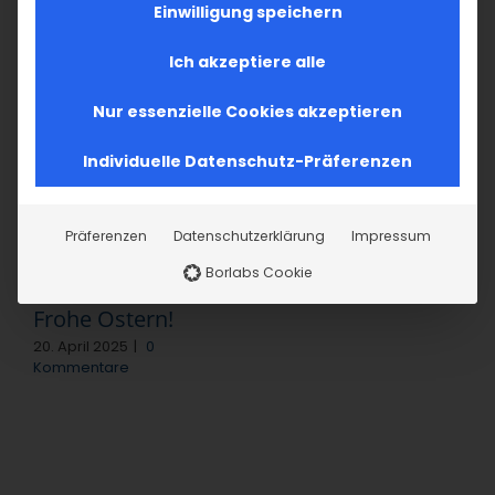
Facebook
X
LinkedIn
WhatsApp
Telegram
Pinterest
Vk
E-
Einwilligung speichern
Mail
Ich akzeptiere alle
Nur essenzielle Cookies akzeptieren
Ähnliche Beiträge
Individuelle Datenschutz-Präferenzen
Surb Sargis
Präferenzen
Datenschutzerklärung
Impressum
15. Februar 2025
|
0
Kommentare
Borlabs Cookie
Frohe Ostern!
20. April 2025
|
0
Kommentare