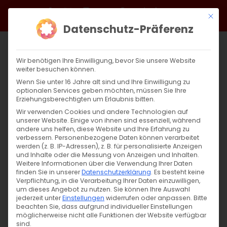
Zum
Facebook
X
Instagram
YouTube
Spotify
Telegram
LinkedIn
SoundCloud
Mit di
Inhalt
Datenschutz-Präferenz
springen
Wir benötigen Ihre Einwilligung, bevor Sie unsere Website
weiter besuchen können.
Wenn Sie unter 16 Jahre alt sind und Ihre Einwilligung zu
optionalen Services geben möchten, müssen Sie Ihre
Erziehungsberechtigten um Erlaubnis bitten.
Wir verwenden Cookies und andere Technologien auf
unserer Website. Einige von ihnen sind essenziell, während
andere uns helfen, diese Website und Ihre Erfahrung zu
Zurück
Vor
verbessern.
Personenbezogene Daten können verarbeitet
werden (z. B. IP-Adressen), z. B. für personalisierte Anzeigen
und Inhalte oder die Messung von Anzeigen und Inhalten.
Weitere Informationen über die Verwendung Ihrer Daten
finden Sie in unserer
Datenschutzerklärung
.
Es besteht keine
Beten und Fasten für den Frieden
Verpflichtung, in die Verarbeitung Ihrer Daten einzuwilligen,
um dieses Angebot zu nutzen.
Sie können Ihre Auswahl
2. November 2020
jederzeit unter
Einstellungen
|
Unkategorisiert
widerrufen oder anpassen.
Bitte
beachten Sie, dass aufgrund individueller Einstellungen
möglicherweise nicht alle Funktionen der Website verfügbar
sind.