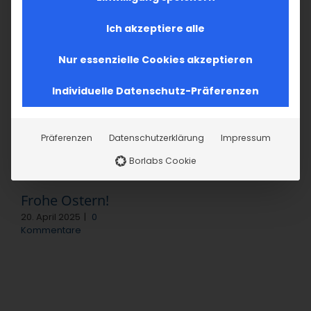
Facebook
X
LinkedIn
WhatsApp
Telegram
Pinterest
Vk
E-
Mail
Ich akzeptiere alle
Nur essenzielle Cookies akzeptieren
Ähnliche Beiträge
Individuelle Datenschutz-Präferenzen
Surb Sargis
Präferenzen
Datenschutzerklärung
Impressum
15. Februar 2025
|
0
Borlabs Cookie
Kommentare
Frohe Ostern!
20. April 2025
|
0
Kommentare