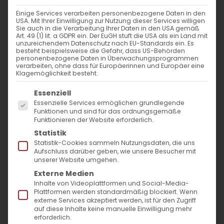
Einige Services verarbeiten personenbezogene Daten in den
USA. Mit Ihrer Einwilligung zur Nutzung dieser Services willigen
Sie auch in die Verarbeitung Ihrer Daten in den USA gemäß
Art. 49 (1) lit. a GDPR ein. Der EuGH stuft die USA als ein Land mit
unzureichendem Datenschutz nach EU-Standards ein. Es
besteht beispielsweise die Gefahr, dass US-Behörden
personenbezogene Daten in Überwachungsprogrammen
verarbeiten, ohne dass für Europäerinnen und Europäer eine
Klagemöglichkeit besteht.
Es folgt eine Liste der Service-Gruppen, für die
Essenziell
Essenzielle Services ermöglichen grundlegende
Funktionen und sind für das ordnungsgemäße
Funktionieren der Website erforderlich.
Statistik
Statistik-Cookies sammeln Nutzungsdaten, die uns
„Wir fasteten also und suchten in dieser
Aufschluss darüber geben, wie unsere Besucher mit
Sache Hilfe bei unserem Gott und er erhörte
unserer Website umgehen.
Externe Medien
uns“
(
Esra 8, 23
).
Inhalte von Videoplattformen und Social-Media-
Plattformen werden standardmäßig blockiert. Wenn
externe Services akzeptiert werden, ist für den Zugriff
auf diese Inhalte keine manuelle Einwilligung mehr
erforderlich.