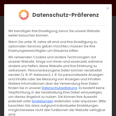
Zum
Facebook
X
Instagram
YouTube
Spotify
Telegram
LinkedIn
SoundCloud
Mit di
Inhalt
Datenschutz-Präferenz
springen
Wir benötigen Ihre Einwilligung, bevor Sie unsere Website
weiter besuchen können.
Wenn Sie unter 16 Jahre alt sind und Ihre Einwilligung zu
optionalen Services geben möchten, müssen Sie Ihre
Erziehungsberechtigten um Erlaubnis bitten.
Wir verwenden Cookies und andere Technologien auf
unserer Website. Einige von ihnen sind essenziell, während
andere uns helfen, diese Website und Ihre Erfahrung zu
Zurück
Vor
verbessern.
Personenbezogene Daten können verarbeitet
werden (z. B. IP-Adressen), z. B. für personalisierte Anzeigen
und Inhalte oder die Messung von Anzeigen und Inhalten.
Weitere Informationen über die Verwendung Ihrer Daten
finden Sie in unserer
Datenschutzerklärung
.
Es besteht keine
Selbstbestimmungsrecht beachten
Verpflichtung, in die Verarbeitung Ihrer Daten einzuwilligen,
um dieses Angebot zu nutzen.
Sie können Ihre Auswahl
10. Oktober 2020
jederzeit unter
Einstellungen
|
Unkategorisiert
widerrufen oder anpassen.
Bitte
beachten Sie, dass aufgrund individueller Einstellungen
möglicherweise nicht alle Funktionen der Website verfügbar
sind.