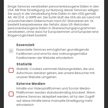
Einige Services verarbeiten personenbezogene Daten in den
USA. Mit Ihrer Einwilligung zur Nutzung dieser Services willigen
Sie auch in die Verarbeitung Ihrer Daten in den USA gemäß
Art. 49 (1) lit. a GDPR ein. Der EuGH stuft die USA als ein Land mit
unzureichendem Datenschutz nach EU-Standards ein. Es
besteht beispielsweise die Gefahr, dass US-Behörden
personenbezogene Daten in Überwachungsprogrammen
verarbeiten, ohne dass für Europäerinnen und Europäer eine
Klagemöglichkeit besteht.
Es folgt eine Liste der Service-Gruppen, für die
Essenziell
Essenzielle Services ermöglichen grundlegende
Funktionen und sind für das ordnungsgemäße
Funktionieren der Website erforderlich.
Statistik
Statistik-Cookies sammeln Nutzungsdaten, die uns
Seit Beginn des Berg-Karabach-Krieges wird
Aufschluss darüber geben, wie unsere Besucher mit
die territoriale Integrität der Republik
unserer Website umgehen.
Externe Medien
Aserbaidschan inklusive der Region Berg-
Inhalte von Videoplattformen und Social-Media-
Karabach, heute Republik Artsakh,
Plattformen werden standardmäßig blockiert. Wenn
externe Services akzeptiert werden, ist für den Zugriff
fortdauernd international hervorgehoben
auf diese Inhalte keine manuelle Einwilligung mehr
erforderlich.
und in den Medien zirkuliert. Was aber außer