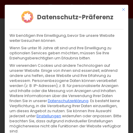
Zum
Facebook
X
Instagram
YouTube
Spotify
Telegram
LinkedIn
SoundCloud
Mit di
Inhalt
Datenschutz-Präferenz
springen
Wir benötigen Ihre Einwilligung, bevor Sie unsere Website
weiter besuchen können.
Wenn Sie unter 16 Jahre alt sind und Ihre Einwilligung zu
optionalen Services geben möchten, müssen Sie Ihre
Erziehungsberechtigten um Erlaubnis bitten.
Wir verwenden Cookies und andere Technologien auf
unserer Website. Einige von ihnen sind essenziell, während
andere uns helfen, diese Website und Ihre Erfahrung zu
Zurück
Vor
verbessern.
Personenbezogene Daten können verarbeitet
werden (z. B. IP-Adressen), z. B. für personalisierte Anzeigen
und Inhalte oder die Messung von Anzeigen und Inhalten.
Weitere Informationen über die Verwendung Ihrer Daten
finden Sie in unserer
Datenschutzerklärung
.
Es besteht keine
Wort zum Sonntag am 04.04.2020
Verpflichtung, in die Verarbeitung Ihrer Daten einzuwilligen,
um dieses Angebot zu nutzen.
Sie können Ihre Auswahl
4. April 2020
jederzeit unter
|
Abteilung Glaube
Einstellungen
widerrufen oder anpassen.
,
Unkategorisiert
,
Wort zum
Bitte
beachten Sie, dass aufgrund individueller Einstellungen
Sonntag
möglicherweise nicht alle Funktionen der Website verfügbar
sind.