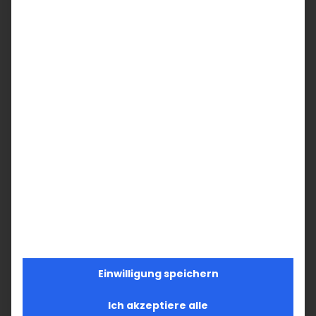
Hosanna dem Sohn Davids! Gesegnet, der
da kommt im Namen des Herrn! Hosanna in
der Höhe!
Pfr. Hratsch Biliciyan
Teilen Sie diesen Artikel!
Facebook
X
LinkedIn
WhatsApp
Telegram
Pinterest
Vk
E-
Mail
Ähnliche Beiträge
Einwilligung speichern
Ich akzeptiere alle