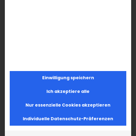
Lassen wir also unsere Pflicht aus der Liebe
heraus erfüllen und Zeit finden für uns, für
Gott, für die Gemeinschaft. Denn dadurch
gewinnen letztendlich wir alle. Schließlich
möchten wir teilhaben an der Ewigkeit, wir
möchten die Kraft und die Gaben des Herrn
in uns fühlen und entfalten, wir möchten
eine lebendige Beziehung mit Gott und
Einwilligung speichern
heranwachsen in Gotteserkenntnis, zu Ehren
Ich akzeptiere alle
Gottes. All das ist für einen praktizierenden,
bekennenden Christen, undenkbar ohne
Nur essenzielle Cookies akzeptieren
Teilnahme am Surb Patarag.
Individuelle Datenschutz-Präferenzen