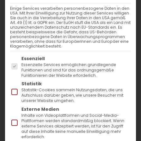
Einige Services verarbeiten personenbezogene Daten in den
USA. Mit Ihrer Einwilligung zur Nutzung dieser Services willigen
Sie auch in die Verarbeitung Ihrer Daten in den USA gemäß
Art. 49 (1) lit. a GDPR ein. Der EuGH stuft die USA als ein Land mit
unzureichendem Datenschutz nach EU-Standards ein. Es
besteht beispielsweise die Gefahr, dass US-Behörden
personenbezogene Daten in Überwachungsprogrammen
verarbeiten, ohne dass für Europäerinnen und Europäer eine
Klagemöglichkeit besteht.
Es folgt eine Liste der Service-Gruppen, für die
Essenziell
Essenzielle Services ermöglichen grundlegende
Funktionen und sind für das ordnungsgemäße
Funktionieren der Website erforderlich.
Statistik
Statistik-Cookies sammeln Nutzungsdaten, die uns
Aufschluss darüber geben, wie unsere Besucher mit
Die Teilnahme am Surb
unserer Website umgehen.
Externe Medien
Patarag. Warum ist sie so
Inhalte von Videoplattformen und Social-Media-
wichtig?
Plattformen werden standardmäßig blockiert. Wenn
externe Services akzeptiert werden, ist für den Zugriff
auf diese Inhalte keine manuelle Einwilligung mehr
„Die Gnade, die Liebe und die
erforderlich.