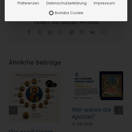
Präferenzen
Datenschutzerklärung
Impressum
Borlabs Cookie
Teilen Sie diesen Artikel!
Facebook
X
LinkedIn
WhatsApp
Telegram
Pinterest
Vk
E-
Mail
Ähnliche Beiträge
Wer waren die 12
Apostel?
4. Juli 2026
Die zwölf jünger