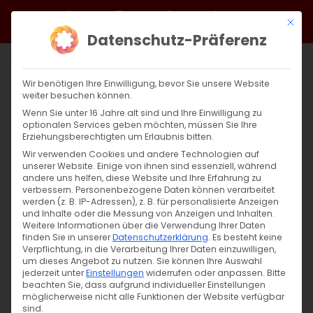
Zum
Facebook
X
Instagram
YouTube
Spotify
Telegram
LinkedIn
SoundCloud
Mit di
Inhalt
Datenschutz-Präferenz
springen
Wir benötigen Ihre Einwilligung, bevor Sie unsere Website
weiter besuchen können.
Wenn Sie unter 16 Jahre alt sind und Ihre Einwilligung zu
optionalen Services geben möchten, müssen Sie Ihre
Erziehungsberechtigten um Erlaubnis bitten.
Wir verwenden Cookies und andere Technologien auf
unserer Website. Einige von ihnen sind essenziell, während
andere uns helfen, diese Website und Ihre Erfahrung zu
Zurück
Vor
verbessern.
Personenbezogene Daten können verarbeitet
werden (z. B. IP-Adressen), z. B. für personalisierte Anzeigen
und Inhalte oder die Messung von Anzeigen und Inhalten.
Weitere Informationen über die Verwendung Ihrer Daten
finden Sie in unserer
Datenschutzerklärung
.
Es besteht keine
Die Teilnahme am Surb Patarag. Warum
Verpflichtung, in die Verarbeitung Ihrer Daten einzuwilligen,
ist sie so wichtig?
um dieses Angebot zu nutzen.
Sie können Ihre Auswahl
jederzeit unter
Einstellungen
widerrufen oder anpassen.
Bitte
beachten Sie, dass aufgrund individueller Einstellungen
25. November 2021
|
Glaubensfragen
möglicherweise nicht alle Funktionen der Website verfügbar
sind.