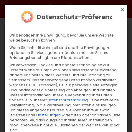
Zum
Facebook
X
Instagram
YouTube
Spotify
Telegram
LinkedIn
SoundCloud
Mit di
Inhalt
Datenschutz-Präferenz
springen
Wir benötigen Ihre Einwilligung, bevor Sie unsere Website
weiter besuchen können.
Wenn Sie unter 16 Jahre alt sind und Ihre Einwilligung zu
optionalen Services geben möchten, müssen Sie Ihre
Erziehungsberechtigten um Erlaubnis bitten.
Wir verwenden Cookies und andere Technologien auf
unserer Website. Einige von ihnen sind essenziell, während
andere uns helfen, diese Website und Ihre Erfahrung zu
Zurück
Vor
verbessern.
Personenbezogene Daten können verarbeitet
werden (z. B. IP-Adressen), z. B. für personalisierte Anzeigen
und Inhalte oder die Messung von Anzeigen und Inhalten.
Weitere Informationen über die Verwendung Ihrer Daten
finden Sie in unserer
Datenschutzerklärung
.
Es besteht keine
Appell der christlichen Kirchen für Berg-
Verpflichtung, in die Verarbeitung Ihrer Daten einzuwilligen,
Karabach
um dieses Angebot zu nutzen.
Sie können Ihre Auswahl
jederzeit unter
Einstellungen
widerrufen oder anpassen.
Bitte
beachten Sie, dass aufgrund individueller Einstellungen
24. Dezember 2022
|
Allgemein
,
Armenien
,
Arzach
möglicherweise nicht alle Funktionen der Website verfügbar
sind.