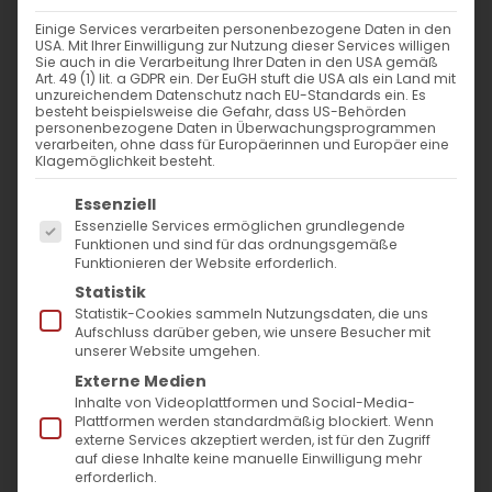
Einige Services verarbeiten personenbezogene Daten in den
Ökumenischer Tag der
USA. Mit Ihrer Einwilligung zur Nutzung dieser Services willigen
Sie auch in die Verarbeitung Ihrer Daten in den USA gemäß
Schöpfung 2022
Art. 49 (1) lit. a GDPR ein. Der EuGH stuft die USA als ein Land mit
unzureichendem Datenschutz nach EU-Standards ein. Es
besteht beispielsweise die Gefahr, dass US-Behörden
Motto: Die Liebe Gottes versöhnt
personenbezogene Daten in Überwachungsprogrammen
verarbeiten, ohne dass für Europäerinnen und Europäer eine
und
Klagemöglichkeit besteht.
eint die leidende Schöpfung
Es folgt eine Liste der Service-Gruppen, für die
Essenziell
Essenzielle Services ermöglichen grundlegende
Anlässlich der Vollversammlung des
Funktionen und sind für das ordnungsgemäße
Funktionieren der Website erforderlich.
Ökumenischen Rates der Kirchen (ÖRK) vom
Statistik
31. August bis zum 8. September 2022 feiert
Statistik-Cookies sammeln Nutzungsdaten, die uns
Aufschluss darüber geben, wie unsere Besucher mit
die ACK in Deutschland den zentralen
unserer Website umgehen.
Ökumenischen Tag der Schöpfung am
Externe Medien
Inhalte von Videoplattformen und Social-Media-
international begangenen Schöpfungstag,
Plattformen werden standardmäßig blockiert. Wenn
externe Services akzeptiert werden, ist für den Zugriff
dem 1. September 2022, mit Christinnen und
auf diese Inhalte keine manuelle Einwilligung mehr
Christen aus Karlsruhe, Baden-Württemberg
erforderlich.