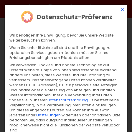
Zum
Facebook
X
Instagram
YouTube
Spotify
Telegram
LinkedIn
SoundCloud
Mit di
Inhalt
Datenschutz-Präferenz
springen
Wir benötigen Ihre Einwilligung, bevor Sie unsere Website
weiter besuchen können.
Wenn Sie unter 16 Jahre alt sind und Ihre Einwilligung zu
optionalen Services geben möchten, müssen Sie Ihre
Erziehungsberechtigten um Erlaubnis bitten.
Wir verwenden Cookies und andere Technologien auf
unserer Website. Einige von ihnen sind essenziell, während
andere uns helfen, diese Website und Ihre Erfahrung zu
Zurück
Vor
verbessern.
Personenbezogene Daten können verarbeitet
werden (z. B. IP-Adressen), z. B. für personalisierte Anzeigen
und Inhalte oder die Messung von Anzeigen und Inhalten.
Weitere Informationen über die Verwendung Ihrer Daten
finden Sie in unserer
Datenschutzerklärung
.
Es besteht keine
Ökumenischer Tag der Schöpfung 2022
Verpflichtung, in die Verarbeitung Ihrer Daten einzuwilligen,
um dieses Angebot zu nutzen.
Sie können Ihre Auswahl
30. Juli 2022
jederzeit unter
|
Allgemein
Einstellungen
widerrufen oder anpassen.
Bitte
beachten Sie, dass aufgrund individueller Einstellungen
möglicherweise nicht alle Funktionen der Website verfügbar
sind.