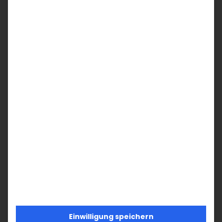
MO
DI
MI
DO
FR
SA
SO
29
30
1
2
3
4
5
6
7
8
9
10
11
12
+
13
14
15
16
17
18
19
24
20
21
22
23
25
26
27
28
29
30
31
1
2
Einwilligung speichern