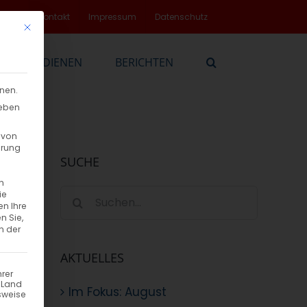
rvice
Kontakt
Impressum
Datenschutz
Mit diesem Button wird der Dialog geschlossen. Seine Funktionalität
EN
DIENEN
BERICHTEN
nnen.
geben
 von
hrung
SUCHE
n
Suche
ie
en Ihre
nach:
n Sie,
n der
AKTUELLES
hrer
n Land
Im Fokus: August
sweise