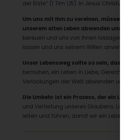
der Erste“ (
1 Tim 1,15
). In Jesus Christus erf
Um uns mit Ihm zu vereinen, müssen wir u
unserem alten Leben abwenden und uns G
bereuen und uns von ihnen lossagen. Es be
lassen und uns seinem Willen anvertrauen.
Unser Lebensweg sollte so sein, dass wir 
bemühen, ein Leben in Liebe, Gerechtigkeit 
Verlockungen der Welt abwenden und uns a
Die Umkehr ist ein Prozess, der ein Leben l
und Vertiefung unseres Glaubens. Lassen 
leiten und führen, damit wir ein Leben in Fü