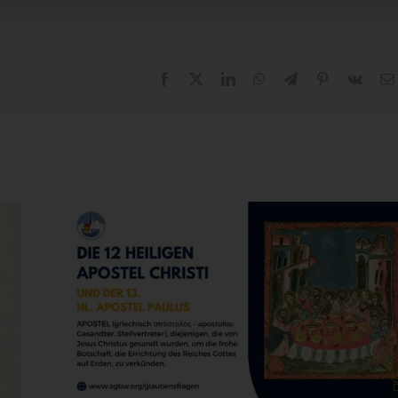
Facebook
X
LinkedIn
WhatsApp
Telegram
Pinterest
Vk