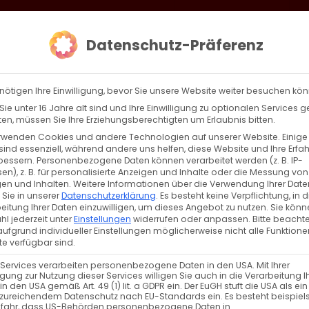
loud
AKTION HEIMAT SCHAFFEN!
Gottesdienste & Events
Se
Datenschutz-Präferenz
AGBW
WIR
BEKENN
nötigen Ihre Einwilligung, bevor Sie unsere Website weiter besuchen kö
ie unter 16 Jahre alt sind und Ihre Einwilligung zu optionalen Services 
n, müssen Sie Ihre Erziehungsberechtigten um Erlaubnis bitten.
rwenden Cookies und andere Technologien auf unserer Website. Einige
sind essenziell, während andere uns helfen, diese Website und Ihre Erfa
Zurück
Vor
bessern.
Personenbezogene Daten können verarbeitet werden (z. B. IP-
en), z. B. für personalisierte Anzeigen und Inhalte oder die Messung von
en und Inhalten.
Weitere Informationen über die Verwendung Ihrer Date
 Sie in unserer
Datenschutzerklärung
.
Es besteht keine Verpflichtung, in d
eitung Ihrer Daten einzuwilligen, um dieses Angebot zu nutzen.
Sie könn
l jederzeit unter
Einstellungen
widerrufen oder anpassen.
Bitte beachte
ufgrund individueller Einstellungen möglicherweise nicht alle Funktione
e verfügbar sind.
 Services verarbeiten personenbezogene Daten in den USA. Mit Ihrer
ligung zur Nutzung dieser Services willigen Sie auch in die Verarbeitung I
in den USA gemäß Art. 49 (1) lit. a GDPR ein. Der EuGH stuft die USA als ei
zureichendem Datenschutz nach EU-Standards ein. Es besteht beispiel
efahr, dass US-Behörden personenbezogene Daten in