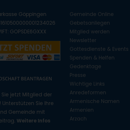
arkasse Göppingen
Gemeinde Online
E11610500000001234026
Gebetsanliegen
WIFT: GOPSDE6GXXX
Mitglied werden
Newsletter
Gottesdienste & Events
Spenden & Helfen
Gedenktage
Presse
EDSCHAFT BEANTRAGEN
Wichtige Links
Anredeformen
Sie jetzt Mitglied der
Armenische Namen
 Unterstützen Sie Ihre
Armenien
und Gemeinde mit
Arzach
eitrag.
Weitere Infos