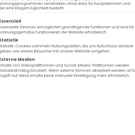
ns lebendig
achungsprogrammen verarbeiten, ohne dass für Europäerinnen und
er eine Klagemöglichkeit besteht.
 Diradur
olgt eine Liste der Service-Gruppen, für die eine Ein
Essenziell
Essenzielle Services ermöglichen grundlegende Funktionen und sind für
ordnungsgemäße Funktionieren der Website erforderlich.
Statistik
37,1-14
erzählt uns von der Vision des Propheten vo
Statistik-Cookies sammeln Nutzungsdaten, die uns Aufschluss darüber
geben, wie unsere Besucher mit unserer Website umgehen.
Gebeinen Leben ein und sie werden zu einem
Externe Medien
ottes Odem lebendig. Dieses Bild ist ein Symbol fü
Inhalte von Videoplattformen und Social-Media-Plattformen werden
standardmäßig blockiert. Wenn externe Services akzeptiert werden, ist f
sind.
Zugriff auf diese Inhalte keine manuelle Einwilligung mehr erforderlich.
t.
Er hat uns aus dem Tod der Sünde errettet und
t. In der Taufe sind wir mit Christus gestorben und
vgl.
Röm 6,4
).
ief:
„Das Wort ist glaubwürdig und wert, dass man
t gekommen, um die Sünder zu retten. Von ihnen bin i