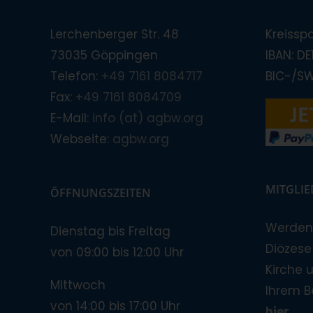
Lerchenberger Str. 48
Kreissp
73035 Göppingen
IBAN: D
Telefon:
+49 7161 8084717
BIC-/S
Fax:
+49 7161 8084709
E-Mail:
info (at) agbw.org
Webseite:
agbw.org
MITGLI
ÖFFNUNGSZEITEN
Werden 
Dienstag bis Freitag
Diözese!
von 09:00 bis 12:00 Uhr
Kirche 
Mittwoch
Ihrem B
von 14:00 bis 17:00 Uhr
hier