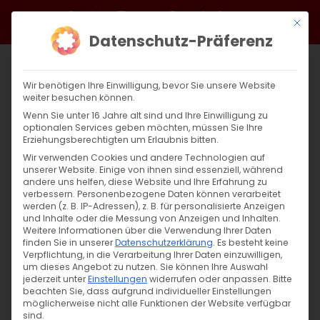
Zum
Facebook
X
Instagram
YouTube
Spotify
Telegram
LinkedIn
SoundCloud
Mit di
Inhalt
Datenschutz-Präferenz
springen
Wir benötigen Ihre Einwilligung, bevor Sie unsere Website
weiter besuchen können.
Wenn Sie unter 16 Jahre alt sind und Ihre Einwilligung zu
optionalen Services geben möchten, müssen Sie Ihre
Erziehungsberechtigten um Erlaubnis bitten.
Wir verwenden Cookies und andere Technologien auf
unserer Website. Einige von ihnen sind essenziell, während
andere uns helfen, diese Website und Ihre Erfahrung zu
Zurück
Vor
verbessern.
Personenbezogene Daten können verarbeitet
werden (z. B. IP-Adressen), z. B. für personalisierte Anzeigen
und Inhalte oder die Messung von Anzeigen und Inhalten.
Weitere Informationen über die Verwendung Ihrer Daten
finden Sie in unserer
Datenschutzerklärung
.
Es besteht keine
Ausgang des Erleuchters der Armenier
Verpflichtung, in die Verarbeitung Ihrer Daten einzuwilligen,
aus dem Khor Virap
um dieses Angebot zu nutzen.
Sie können Ihre Auswahl
jederzeit unter
Einstellungen
widerrufen oder anpassen.
Bitte
beachten Sie, dass aufgrund individueller Einstellungen
1. Juni 2024
|
Glaubensfragen
möglicherweise nicht alle Funktionen der Website verfügbar
sind.