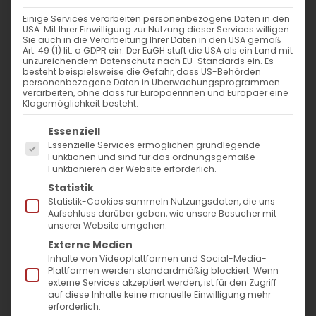
Einige Services verarbeiten personenbezogene Daten in den
USA. Mit Ihrer Einwilligung zur Nutzung dieser Services willigen
Ausgang des Erleuchters der Armenier aus
Sie auch in die Verarbeitung Ihrer Daten in den USA gemäß
Art. 49 (1) lit. a GDPR ein. Der EuGH stuft die USA als ein Land mit
dem Khor Virap
unzureichendem Datenschutz nach EU-Standards ein. Es
besteht beispielsweise die Gefahr, dass US-Behörden
personenbezogene Daten in Überwachungsprogrammen
verarbeiten, ohne dass für Europäerinnen und Europäer eine
01.06.2024
Klagemöglichkeit besteht.
Es folgt eine Liste der Service-Gruppen, für die
Essenziell
Heute feiern wir den Gedenktag des
Essenzielle Services ermöglichen grundlegende
Auszugs des heiligen Grigor Lusavorich aus
Funktionen und sind für das ordnungsgemäße
Funktionieren der Website erforderlich.
Khor Virap im Jahr 301, ein entscheidender
Statistik
Moment der den Beginn der großen
Statistik-Cookies sammeln Nutzungsdaten, die uns
Aufschluss darüber geben, wie unsere Besucher mit
armenischen Kekehrung markierte. Auf
unserer Website umgehen.
Befehl des armenischen heidnischen Königs
Externe Medien
Trdat wurden hripsimische und gayanische
Inhalte von Videoplattformen und Social-Media-
Plattformen werden standardmäßig blockiert. Wenn
Jungfrauen gemartert. Nach diesem
externe Services akzeptiert werden, ist für den Zugriff
auf diese Inhalte keine manuelle Einwilligung mehr
tragischen Vorfall erkrankten der König und
erforderlich.