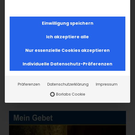
31
1
2
3
4
5
6
Einwilligung speichern
Ich akzeptiere alle
Nur essenzielle Cookies akzeptieren
Individuelle Datenschutz-Präferenzen
Präferenzen
Datenschutzerklärung
Impressum
Borlabs Cookie