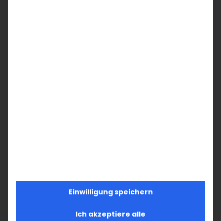
Hosanna dem Sohn Davids! Gesegnet, der
da kommt im Namen des Herrn! Hosanna in
der Höhe!
Pfr. Hratsch Biliciyan
Teilen Sie diesen Artikel!
Facebook
X
LinkedIn
WhatsApp
Telegram
Pinterest
Vk
E-
Mail
Ähnliche Beiträge
Einwilligung speichern
Ich akzeptiere alle