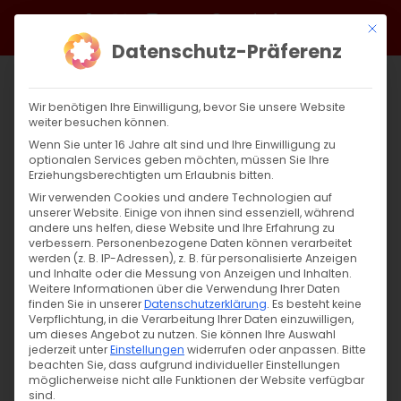
Zum
Facebook
X
Instagram
YouTube
Spotify
Telegram
LinkedIn
SoundCloud
Mit di
Inhalt
Datenschutz-Präferenz
springen
Wir benötigen Ihre Einwilligung, bevor Sie unsere Website
weiter besuchen können.
Wenn Sie unter 16 Jahre alt sind und Ihre Einwilligung zu
optionalen Services geben möchten, müssen Sie Ihre
Erziehungsberechtigten um Erlaubnis bitten.
Wir verwenden Cookies und andere Technologien auf
unserer Website. Einige von ihnen sind essenziell, während
andere uns helfen, diese Website und Ihre Erfahrung zu
Zurück
Vor
verbessern.
Personenbezogene Daten können verarbeitet
werden (z. B. IP-Adressen), z. B. für personalisierte Anzeigen
und Inhalte oder die Messung von Anzeigen und Inhalten.
Weitere Informationen über die Verwendung Ihrer Daten
finden Sie in unserer
Datenschutzerklärung
.
Es besteht keine
Wort zum Sonntag am 04.04.2020
Verpflichtung, in die Verarbeitung Ihrer Daten einzuwilligen,
um dieses Angebot zu nutzen.
Sie können Ihre Auswahl
4. April 2020
jederzeit unter
|
Abteilung Glaube
Einstellungen
widerrufen oder anpassen.
,
Unkategorisiert
,
Wort zum
Bitte
beachten Sie, dass aufgrund individueller Einstellungen
Sonntag
möglicherweise nicht alle Funktionen der Website verfügbar
sind.