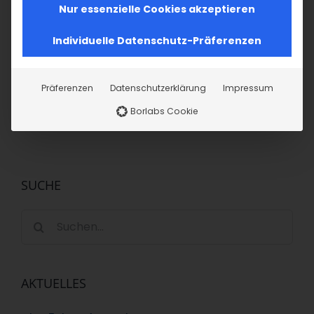
Surb Patarag
Nur essenzielle Cookies akzeptieren
erleben: Ein
Individuelle Datenschutz-Präferenzen
Begleiter für
Familien
15. März 2026
Präferenzen
Datenschutzerklärung
Impressum
Borlabs Cookie
SUCHE
Suche
nach:
AKTUELLES