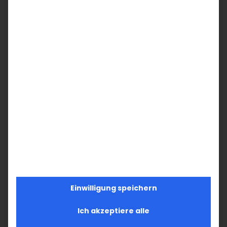
Pfr. Dr. Diradur Sardaryan
Teilen Sie diesen Artikel!
Facebook
X
LinkedIn
WhatsApp
Telegram
Pinterest
Vk
E-
Mail
Ähnliche Beiträge
Der heilige Jakob
Einwilligung speichern
von Nisibis
Ich akzeptiere alle
13. Dezember 2025