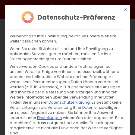
Zum
Facebook
X
Instagram
YouTube
Spotify
Telegram
LinkedIn
SoundCloud
Mit di
Inhalt
Datenschutz-Präferenz
springen
Wir benötigen Ihre Einwilligung, bevor Sie unsere Website
weiter besuchen können.
Wenn Sie unter 16 Jahre alt sind und Ihre Einwilligung zu
optionalen Services geben möchten, müssen Sie Ihre
Erziehungsberechtigten um Erlaubnis bitten.
Wir verwenden Cookies und andere Technologien auf
unserer Website. Einige von ihnen sind essenziell, während
andere uns helfen, diese Website und Ihre Erfahrung zu
Zurück
Vor
verbessern.
Personenbezogene Daten können verarbeitet
werden (z. B. IP-Adressen), z. B. für personalisierte Anzeigen
und Inhalte oder die Messung von Anzeigen und Inhalten.
Weitere Informationen über die Verwendung Ihrer Daten
finden Sie in unserer
Datenschutzerklärung
.
Es besteht keine
Wort zum Sonntag am 14.03.2020
Verpflichtung, in die Verarbeitung Ihrer Daten einzuwilligen,
um dieses Angebot zu nutzen.
Sie können Ihre Auswahl
14. März 2020
jederzeit unter
|
Einstellungen
Abteilung Glaube
widerrufen oder anpassen.
,
Unkategorisiert
,
Wort zum
Bitte
beachten Sie, dass aufgrund individueller Einstellungen
Sonntag
möglicherweise nicht alle Funktionen der Website verfügbar
sind.