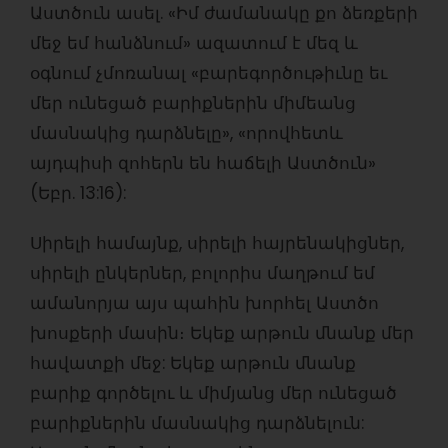
Աստծուն ասել. «Իմ ժամանակը քո ձեռքերի
մեջ եմ հանձնում» ազատում է մեզ և
օգնում չմոռանալ «բարեգործութիւնը եւ
մեր ունեցած բարիքներին միմեանց
մասնակից դարձնելը», «որովհետև
այդպիսի զոհերն են հաճելի Աստծուն»
(Եբր. 13:16):
Սիրելի համայնք, սիրելի հայրենակիցներ,
սիրելի ընկերներ, բոլորիս մաղթում եմ
ամանորյա այս պահին խորհել Աստծո
խոսքերի մասին։ Եկեք արթուն մնանք մեր
հավատքի մեջ: Եկեք արթուն մնանք
բարիք գործելու և միմյանց մեր ունեցած
բարիքներին մասնակից դարձնելուն: