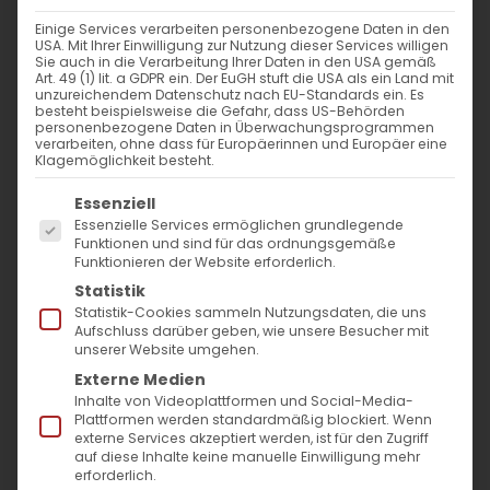
Neujahresansprache 2022
Einige Services verarbeiten personenbezogene Daten in den
USA. Mit Ihrer Einwilligung zur Nutzung dieser Services willigen
von Pfarrer Dr. Diradur
Sie auch in die Verarbeitung Ihrer Daten in den USA gemäß
Art. 49 (1) lit. a GDPR ein. Der EuGH stuft die USA als ein Land mit
Sardaryan
unzureichendem Datenschutz nach EU-Standards ein. Es
besteht beispielsweise die Gefahr, dass US-Behörden
personenbezogene Daten in Überwachungsprogrammen
verarbeiten, ohne dass für Europäerinnen und Europäer eine
Klagemöglichkeit besteht.
Es folgt eine Liste der Service-Gruppen, für die
Essenziell
Essenzielle Services ermöglichen grundlegende
Funktionen und sind für das ordnungsgemäße
Funktionieren der Website erforderlich.
Statistik
Statistik-Cookies sammeln Nutzungsdaten, die uns
Aufschluss darüber geben, wie unsere Besucher mit
unserer Website umgehen.
Externe Medien
Inhalte von Videoplattformen und Social-Media-
Plattformen werden standardmäßig blockiert. Wenn
externe Services akzeptiert werden, ist für den Zugriff
auf diese Inhalte keine manuelle Einwilligung mehr
Wachet aber allezeit und betet,
erforderlich.