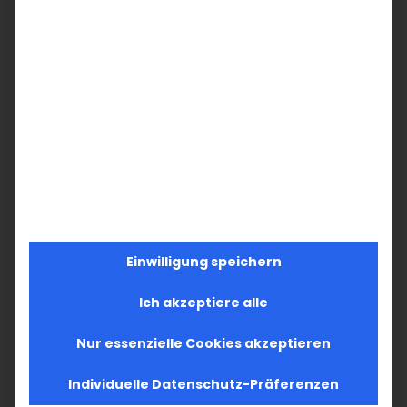
Բայց ահա մենք լսում ենք Տիրոջ խոսքը, ով
խոսում է մեզ և ասում. «
Արթո՛ւն կացէք
այսուհետեւ, ամէն ժամ աղօ՛թք արէք»։
Եվ
այս խոսքերը հույս ու ուժ են տալիս։
Որովհետև նրանք մեզ ասում են. Աստծո
զավակները չպետք է վախենան: Եկեք
ուստի դրական պատասխանենք Աստծո
որդեգրության հրավերին: Չէ որ ամեն ոք,
ով իր կյանքը վստահում է Աստծուն, իր
Einwilligung speichern
ժամանակը իզուր չի կորցնում: Չէ որ
Ich akzeptiere alle
նրանք, ովքեր գտել են իրական
ազատություն և թույլ են տվել, որ Աստծո
Nur essenzielle Cookies akzeptieren
կամքը կատարվի, կարող են հանգիստ
Individuelle Datenschutz-Präferenzen
հաղթահարել ամեն տեսակի