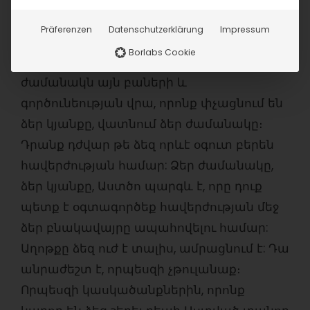
մարտահրավեր:
Präferenzen
Datenschutzerklärung
Impressum
«Արթո՛ւն կացէք այսուհետեւ», ասում է
Borlabs Cookie
Հիսուս Քրիստոսը։ Ասում է․ մի վատնեք
ժամանակն այն բաների և
գործունեության վրա, որոնք փչացնում են
ձեր կյանքը, վատնում ձեր ժամանակը։
Դրանք դժվար թե ձեզ որևէ օգուտ բերեն
հավերժության համար: Ձեր ժամանակը,
ձեր կյանքը, Աստծո պարգև է, որը դուք
պետք է օգտագործեք հավերժության մեջ
ձեր բնակավայրը ապահովելու համար:
Աղոթքը ձեզ ուժ է տալիս, ամրացնում է: Դա
անրաժեշտ է, որպեսզի չթուլանաք։
Որպեսզի կասկածանքներին, որոնք