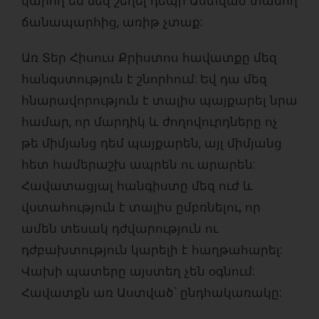
կարող են ձեզ շեղել դեպի Աստված տանող
ճանապարհից, առիթ չտաք:
Առ Տեր Հիսուս Քրիստոս հավատքը մեզ
հանգստություն է շնորհում: Եվ դա մեզ
հնարավորություն է տալիս պայքարել նրա
համար, որ մարդիկ և ժողովուրդները ոչ
թե միմյանց դեմ պայքարեն, այլ միմյանց
հետ համերաշխ ապրեն ու արարեն:
Հավատացյալ հանգիստը մեզ ուժ և
վստահություն է տալիս ըմբռնելու, որ
ամեն տեսակ դժվարություն ու
դժբախտություն կարելի է հաղթահարել:
Վախի պատերը այստեղ չեն օգնում:
Հավատքն առ Աստված՝ ընդհակառակը: