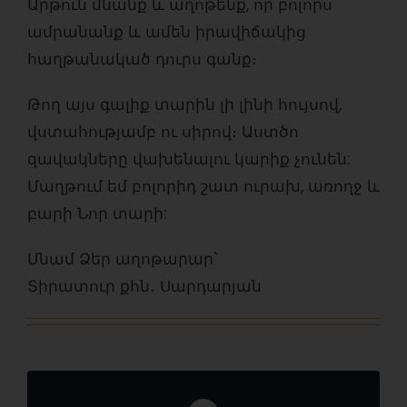
Արթուն մնանք և աղոթենք, որ բոլորս
ամրանանք և ամեն իրավիճակից
հաղթանակած դուրս գանք։
Թող այս գալիք տարին լի լինի հույսով,
վստահությամբ ու սիրով։ Աստծո
զավակները վախենալու կարիք չունեն:
Մաղթում եմ բոլորիդ շատ ուրախ, առողջ և
բարի Նոր տարի:
Մնամ Ձեր աղոթարար՝
Տիրատուր քհն․ Սարդարյան