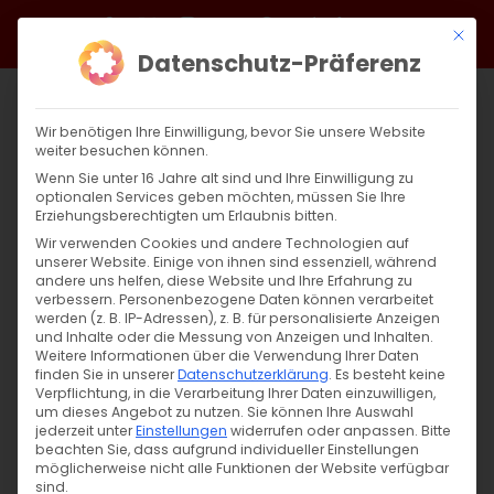
Zum
Facebook
X
Instagram
YouTube
Spotify
Telegram
LinkedIn
SoundCloud
Mit di
Inhalt
Datenschutz-Präferenz
springen
Wir benötigen Ihre Einwilligung, bevor Sie unsere Website
weiter besuchen können.
Wenn Sie unter 16 Jahre alt sind und Ihre Einwilligung zu
optionalen Services geben möchten, müssen Sie Ihre
Erziehungsberechtigten um Erlaubnis bitten.
Wir verwenden Cookies und andere Technologien auf
unserer Website. Einige von ihnen sind essenziell, während
andere uns helfen, diese Website und Ihre Erfahrung zu
Zurück
Vor
verbessern.
Personenbezogene Daten können verarbeitet
werden (z. B. IP-Adressen), z. B. für personalisierte Anzeigen
und Inhalte oder die Messung von Anzeigen und Inhalten.
Weitere Informationen über die Verwendung Ihrer Daten
finden Sie in unserer
Datenschutzerklärung
.
Es besteht keine
Neujahresansprache 2022
Verpflichtung, in die Verarbeitung Ihrer Daten einzuwilligen,
um dieses Angebot zu nutzen.
Sie können Ihre Auswahl
31. Dezember 2021
jederzeit unter
Einstellungen
|
Allgemein
widerrufen oder anpassen.
Bitte
beachten Sie, dass aufgrund individueller Einstellungen
möglicherweise nicht alle Funktionen der Website verfügbar
sind.