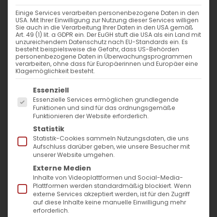
Einige Services verarbeiten personenbezogene Daten in den
Հայոց Ցեղասպանության սուրբ
USA. Mit Ihrer Einwilligung zur Nutzung dieser Services willigen
Sie auch in die Verarbeitung Ihrer Daten in den USA gemäß
նահատակների
Art. 49 (1) lit. a GDPR ein. Der EuGH stuft die USA als ein Land mit
unzureichendem Datenschutz nach EU-Standards ein. Es
ոգեկոչման արարողությունները Բանեն-
besteht beispielsweise die Gefahr, dass US-Behörden
personenbezogene Daten in Überwachungsprogrammen
Վյուրթեմբերգի Հայ Համայնքում։
verarbeiten, ohne dass für Europäerinnen und Europäer eine
Klagemöglichkeit besteht.
—
Es folgt eine Liste der Service-Gruppen, für die
Essenziell
Essenzielle Services ermöglichen grundlegende
Ապրիլի 24-ին՝ Հայ Առաքելական
Funktionen und sind für das ordnungsgemäße
Funktionieren der Website erforderlich.
Եկեղեցու օրացույցում Կրկնազատիկ է և
Statistik
Հայոց Ցեղասպանության սուրբ
Statistik-Cookies sammeln Nutzungsdaten, die uns
Aufschluss darüber geben, wie unsere Besucher mit
նահատակների հիշատակի օր: Օրը
unserer Website umgehen.
Սկսվեց Սուրբ Պատարագով։ Հնթացս
Externe Medien
Inhalte von Videoplattformen und Social-Media-
Սուրբ Պատարագի Տիրատուր քհն․
Plattformen werden standardmäßig blockiert. Wenn
externe Services akzeptiert werden, ist für den Zugriff
Սարդարյանը, անդրադարձ կատարելով
auf diese Inhalte keine manuelle Einwilligung mehr
օրվա խորհրդին, նշեց հավատքի դերը
erforderlich.