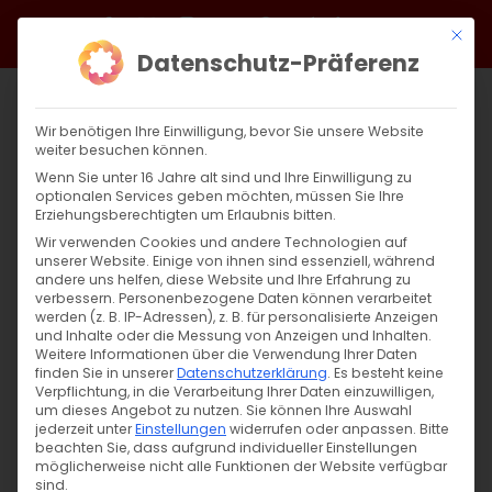
Zum
Facebook
X
Instagram
YouTube
Spotify
Telegram
LinkedIn
SoundCloud
Mit di
Inhalt
Datenschutz-Präferenz
springen
Wir benötigen Ihre Einwilligung, bevor Sie unsere Website
weiter besuchen können.
Wenn Sie unter 16 Jahre alt sind und Ihre Einwilligung zu
optionalen Services geben möchten, müssen Sie Ihre
Erziehungsberechtigten um Erlaubnis bitten.
Wir verwenden Cookies und andere Technologien auf
unserer Website. Einige von ihnen sind essenziell, während
andere uns helfen, diese Website und Ihre Erfahrung zu
Zurück
Vor
verbessern.
Personenbezogene Daten können verarbeitet
werden (z. B. IP-Adressen), z. B. für personalisierte Anzeigen
und Inhalte oder die Messung von Anzeigen und Inhalten.
Weitere Informationen über die Verwendung Ihrer Daten
finden Sie in unserer
Datenschutzerklärung
.
Es besteht keine
Ապրիլ 24-ը մեր համայնքում
Verpflichtung, in die Verarbeitung Ihrer Daten einzuwilligen,
um dieses Angebot zu nutzen.
Sie können Ihre Auswahl
25. April 2022
jederzeit unter
|
Einstellungen
Allgemein
widerrufen oder anpassen.
Bitte
beachten Sie, dass aufgrund individueller Einstellungen
möglicherweise nicht alle Funktionen der Website verfügbar
sind.