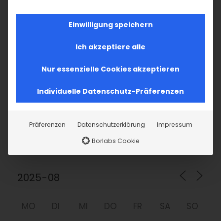
nach:
Einwilligung speichern
AKTUELLES
Ich akzeptiere alle
Im Fokus: August
Nur essenzielle Cookies akzeptieren
Sichtbar sein, ins Gespräch kommen
Individuelle Datenschutz-Präferenzen
Vardavar in Göppingen und in den
Präferenzen
Datenschutzerklärung
Impressum
Gemeinden der Diözese
Borlabs Cookie
MO
DI
MI
DO
FR
SA
SO