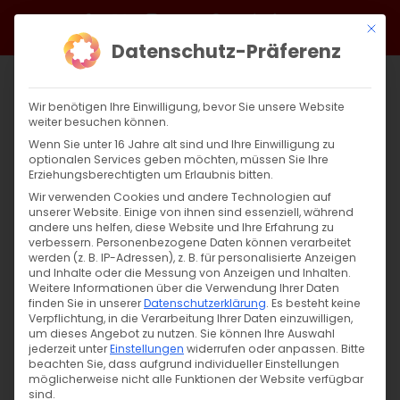
Zum
Facebook
X
Instagram
YouTube
Spotify
Telegram
LinkedIn
SoundCloud
Mit di
Inhalt
Datenschutz-Präferenz
springen
Wir benötigen Ihre Einwilligung, bevor Sie unsere Website
weiter besuchen können.
Wenn Sie unter 16 Jahre alt sind und Ihre Einwilligung zu
optionalen Services geben möchten, müssen Sie Ihre
Erziehungsberechtigten um Erlaubnis bitten.
Wir verwenden Cookies und andere Technologien auf
unserer Website. Einige von ihnen sind essenziell, während
andere uns helfen, diese Website und Ihre Erfahrung zu
Zurück
Vor
verbessern.
Personenbezogene Daten können verarbeitet
werden (z. B. IP-Adressen), z. B. für personalisierte Anzeigen
und Inhalte oder die Messung von Anzeigen und Inhalten.
Weitere Informationen über die Verwendung Ihrer Daten
finden Sie in unserer
Datenschutzerklärung
.
Es besteht keine
Հայրապետական Զատկական
Verpflichtung, in die Verarbeitung Ihrer Daten einzuwilligen,
Պատգամ
um dieses Angebot zu nutzen.
Sie können Ihre Auswahl
jederzeit unter
Einstellungen
widerrufen oder anpassen.
Bitte
beachten Sie, dass aufgrund individueller Einstellungen
9. April 2023
|
Allgemein
möglicherweise nicht alle Funktionen der Website verfügbar
sind.