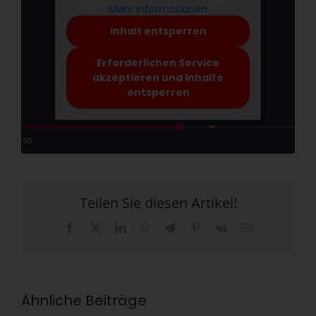
Mehr Informationen
Inhalt entsperren
Erforderlichen Service
akzeptieren und Inhalte
entsperren
Teilen Sie diesen Artikel!
Facebook
X
LinkedIn
WhatsApp
Telegram
Pinterest
Vk
E-
Mail
Ähnliche Beiträge