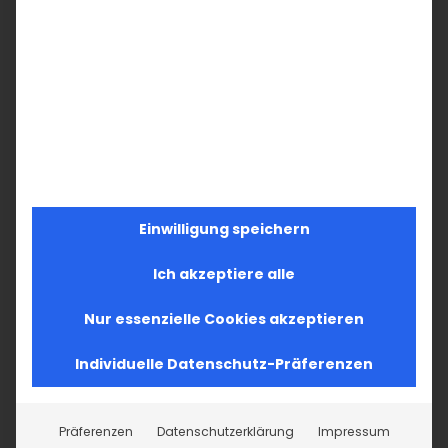
Աստծոյ հանդէպ, մեր ուժերի հանդէպ
հաւատն է, որ պիտի զօրացնի մեզ՝ դուրս
գալու ճգնաժամային իրավիճակներից,
կառուցելու լուսաւոր ապագայ։
Արդ, ազգովի վերանորոգենք մեր հաւատը
մեր Փրկչի հրաշափառ Յարութեան
տօնախմբութեամբ եւ մեր կեանքով, մեր
Einwilligung speichern
ամեն խօսքով ու գործով վկայենք մեր
Ich akzeptiere alle
հաւատարմութիւնը Քրիստոսին, վկայենք
մեր նախանձախնդրութիւնը հանդէպ մեր
Nur essenzielle Cookies akzeptieren
տէրունաւանդ հաւատքը եւ կերտենք
Individuelle Datenschutz-Präferenzen
յարուցեալ նոր իրականութիւն Քրիստոսի
հետ։
Präferenzen
Datenschutzerklärung
Impressum