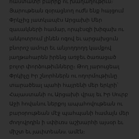
հաստատի բարիք ու խաղաղութիւն։
Յարութեան զօրացնող ուժն ենք հայցում
Փրկչից յատկապէս Արցախի Մեր
զաւակների համար, որպէսզի խիզախ ու
անկոտրում լինեն ոգով եւ արցախցուն
բնորոշ ամուր եւ անյողդողդ կամքով
յաղթահարեն իրենց առջեւ ծառացած
բոլոր փորձութիւնները։ Թող յարուցեալ
Փրկիչը Իր շնորհներն ու ողորմութիւնը
տարածեալ պահի հայրենի մեր երկրի՝
Հայաստանի ու Արցախի վրայ եւ Իր Սուրբ
Աջի հովանու ներքոյ ապահովութեան ու
բարօրութեան մէջ պահպանի համայն մեր
ժողովրդին ի սփիւռս աշխարհի այսօր եւ
միշտ եւ յաւիտեանս. ամէն։