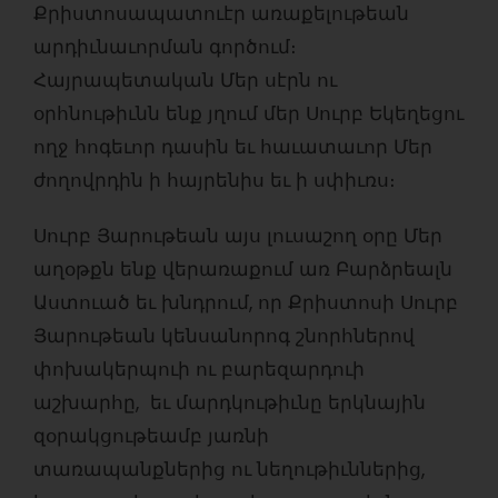
Քրիստոսապատուէր առաքելութեան
արդիւնաւորման գործում։
Հայրապետական Մեր սէրն ու
օրհնութիւնն ենք յղում մեր Սուրբ Եկեղեցու
ողջ հոգեւոր դասին եւ հաւատաւոր Մեր
ժողովրդին ի հայրենիս եւ ի սփիւռս։
Սուրբ Յարութեան այս լուսաշող օրը Մեր
աղօթքն ենք վերառաքում առ Բարձրեալն
Աստուած եւ խնդրում, որ Քրիստոսի Սուրբ
Յարութեան կենսանորոգ շնորհներով
փոխակերպուի ու բարեզարդուի
աշխարհը, եւ մարդկութիւնը երկնային
զօրակցութեամբ յառնի
տառապանքներից ու նեղութիւններից,