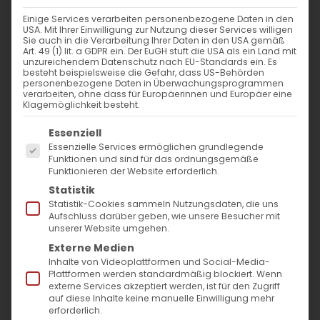
Einige Services verarbeiten personenbezogene Daten in den
USA. Mit Ihrer Einwilligung zur Nutzung dieser Services willigen
Sie auch in die Verarbeitung Ihrer Daten in den USA gemäß
Art. 49 (1) lit. a GDPR ein. Der EuGH stuft die USA als ein Land mit
unzureichendem Datenschutz nach EU-Standards ein. Es
besteht beispielsweise die Gefahr, dass US-Behörden
personenbezogene Daten in Überwachungsprogrammen
verarbeiten, ohne dass für Europäerinnen und Europäer eine
Klagemöglichkeit besteht.
Es folgt eine Liste der Service-Gruppen, für die
Essenziell
Essenzielle Services ermöglichen grundlegende
Funktionen und sind für das ordnungsgemäße
Funktionieren der Website erforderlich.
Statistik
Statistik-Cookies sammeln Nutzungsdaten, die uns
Aufschluss darüber geben, wie unsere Besucher mit
Ն.Ս.Օ.Տ.Տ. ԳԱՐԵԳԻՆ Բ
unserer Website umgehen.
Externe Medien
ԱՄԵՆԱՅՆ ՀԱՅՈՑ
Inhalte von Videoplattformen und Social-Media-
ԿԱԹՈՂԻԿՈՍԻ ՊԱՏԳԱՄԸ
Plattformen werden standardmäßig blockiert. Wenn
externe Services akzeptiert werden, ist für den Zugriff
ՄԵՐ ՏԷՐ ՅԻՍՈՒՍ ՔՐԻՍՏՈՍԻ
auf diese Inhalte keine manuelle Einwilligung mehr
erforderlich.
ՀՐԱՇԱՓԱՌ ՅԱՐՈՒԹԵԱՆ