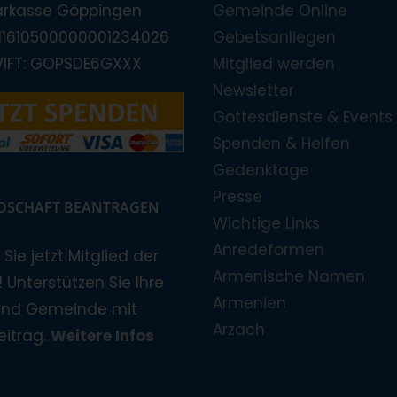
arkasse Göppingen
Gemeinde Online
E11610500000001234026
Gebetsanliegen
WIFT: GOPSDE6GXXX
Mitglied werden
Newsletter
Gottesdienste & Events
Spenden & Helfen
Gedenktage
Presse
EDSCHAFT BEANTRAGEN
Wichtige Links
Anredeformen
Sie jetzt Mitglied der
Armenische Namen
 Unterstützen Sie Ihre
Armenien
und Gemeinde mit
Arzach
eitrag.
Weitere Infos