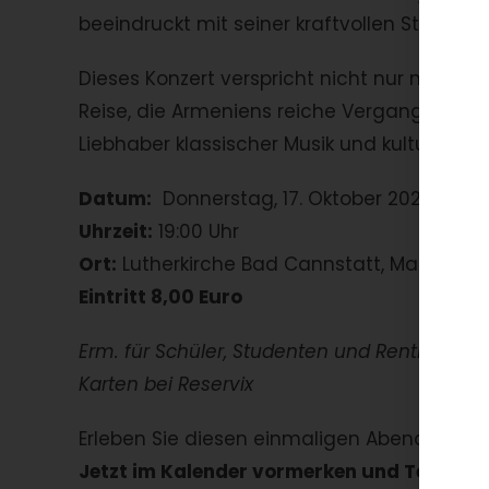
beeindruckt mit seiner kraftvollen Stimme 
Dieses Konzert verspricht nicht nur musika
Reise, die Armeniens reiche Vergangenheit i
Liebhaber klassischer Musik und kultureller
Datum:
Donnerstag, 17. Oktober 2024
Uhrzeit:
19:00 Uhr
Ort:
Lutherkirche Bad Cannstatt, Martin-Lut
Eintritt 8,00 Euro
Erm. für Schüler, Studenten und Rentner
Karten bei Reservix
Erleben Sie diesen einmaligen Abend und la
Jetzt im Kalender vormerken und Teil dies