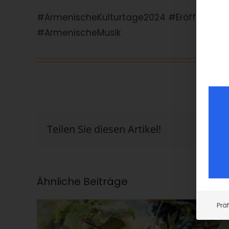
#ArmenischeKulturtage2024 #Eröffnungsko
#ArmenischeMusik
Teilen Sie diesen Artikel!
Ähnliche Beiträge
Prä