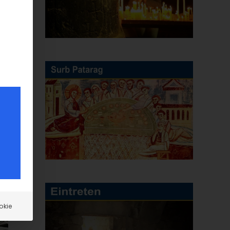
E-
Mail
okie