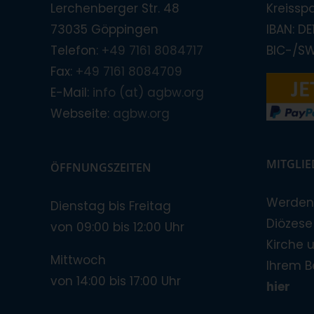
Lerchenberger Str. 48
Kreissp
73035 Göppingen
IBAN: D
Telefon:
+49 7161 8084717
BIC-/S
Fax:
+49 7161 8084709
E-Mail:
info (at) agbw.org
Webseite:
agbw.org
MITGLI
ÖFFNUNGSZEITEN
Werden 
Dienstag bis Freitag
Diözese!
von 09:00 bis 12:00 Uhr
Kirche 
Mittwoch
Ihrem B
von 14:00 bis 17:00 Uhr
hier