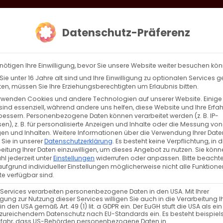
loud
AKTION HEIMAT SCHAFFEN!
Gottesdienste & Events
Se
Datenschutz-Präferenz
AGBW
WIR
BEKENN
nötigen Ihre Einwilligung, bevor Sie unsere Website weiter besuchen kö
ie unter 16 Jahre alt sind und Ihre Einwilligung zu optionalen Services 
n, müssen Sie Ihre Erziehungsberechtigten um Erlaubnis bitten.
rwenden Cookies und andere Technologien auf unserer Website. Einige
sind essenziell, während andere uns helfen, diese Website und Ihre Erfa
Zurück
Vor
bessern.
Personenbezogene Daten können verarbeitet werden (z. B. IP-
en), z. B. für personalisierte Anzeigen und Inhalte oder die Messung von
en und Inhalten.
Weitere Informationen über die Verwendung Ihrer Date
 Sie in unserer
Datenschutzerklärung
.
Es besteht keine Verpflichtung, in d
eitung Ihrer Daten einzuwilligen, um dieses Angebot zu nutzen.
Sie könn
rtage Stuttgart 2024
l jederzeit unter
Einstellungen
widerrufen oder anpassen.
Bitte beachte
ufgrund individueller Einstellungen möglicherweise nicht alle Funktione
de
e verfügbar sind.
 Services verarbeiten personenbezogene Daten in den USA. Mit Ihrer
ligung zur Nutzung dieser Services willigen Sie auch in die Verarbeitung I
in den USA gemäß Art. 49 (1) lit. a GDPR ein. Der EuGH stuft die USA als ei
zureichendem Datenschutz nach EU-Standards ein. Es besteht beispiel
efahr, dass US-Behörden personenbezogene Daten in