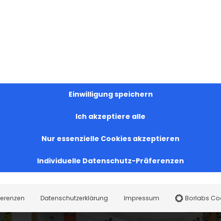
nzert #StuttgartKultur #VerwurzeltUndOffen
Einwilligung speichern
Ich akzeptiere alle
Facebook
X
LinkedIn
WhatsApp
Telegram
Pinterest
Vk
Nur essenzielle Cookies akzeptieren
Individuelle Datenschutz-Präferenzen
ferenzen
Datenschutzerklärung
Impressum
Borlabs Co