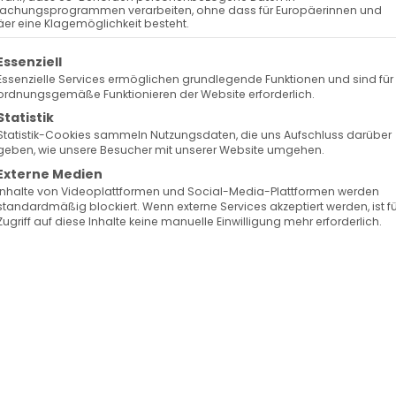
rtage Stuttgart 2024
achungsprogrammen verarbeiten, ohne dass für Europäerinnen und
er eine Klagemöglichkeit besteht.
olgt eine Liste der Service-Gruppen, für die eine Ein
Essenziell
 für die Zukunft“
Essenzielle Services ermöglichen grundlegende Funktionen und sind für
ordnungsgemäße Funktionieren der Website erforderlich.
Statistik
Statistik-Cookies sammeln Nutzungsdaten, die uns Aufschluss darüber
geben, wie unsere Besucher mit unserer Website umgehen.
er armenischen Musik und erleben Sie ein Konzert,
Externe Medien
 Weise verbindet. Das Eröffnungskonzert der
Inhalte von Videoplattformen und Social-Media-Plattformen werden
standardmäßig blockiert. Wenn externe Services akzeptiert werden, ist f
 Werke berühmter armenischer Komponisten wie
Zugriff auf diese Inhalte keine manuelle Einwilligung mehr erforderlich.
t-Nova
,
Melikyan
und
Tigranyan
auf die Bühne.
ianistin
Diana Sahakyan
und der preisgekrönte
tweit auf den renommiertesten Bühnen aufgetreten
rin aus Jerewan, die durch ihre Interpretation
t, führt Sie durch die kraftvollen und berührenden
auf Bühnen von Barcelona bis Basel zu Hause ist,