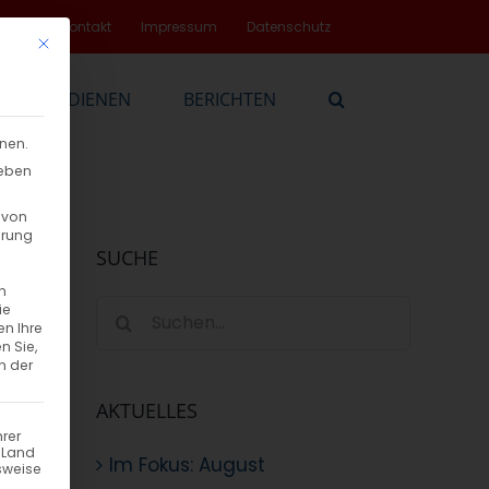
rvice
Kontakt
Impressum
Datenschutz
Mit diesem Button wird der Dialog geschlossen. Seine Funktionalität
EN
DIENEN
BERICHTEN
nnen.
geben
 von
hrung
SUCHE
n
Suche
ie
en Ihre
nach:
n Sie,
n der
AKTUELLES
hrer
n Land
Im Fokus: August
sweise