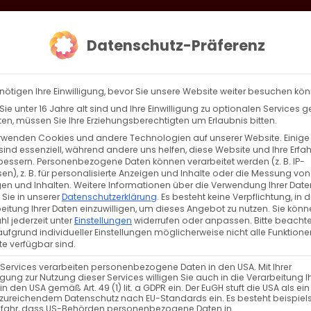
loud
AKTION HEIMAT SCHAFFEN!
Gottesdienste & Events
Se
Datenschutz-Präferenz
AGBW
WIR
BEKENN
nötigen Ihre Einwilligung, bevor Sie unsere Website weiter besuchen kö
ie unter 16 Jahre alt sind und Ihre Einwilligung zu optionalen Services 
n, müssen Sie Ihre Erziehungsberechtigten um Erlaubnis bitten.
rwenden Cookies und andere Technologien auf unserer Website. Einige
sind essenziell, während andere uns helfen, diese Website und Ihre Erfa
Zurück
Vor
bessern.
Personenbezogene Daten können verarbeitet werden (z. B. IP-
en), z. B. für personalisierte Anzeigen und Inhalte oder die Messung von
en und Inhalten.
Weitere Informationen über die Verwendung Ihrer Date
 Sie in unserer
Datenschutzerklärung
.
Es besteht keine Verpflichtung, in d
eitung Ihrer Daten einzuwilligen, um dieses Angebot zu nutzen.
Sie könn
l jederzeit unter
Einstellungen
widerrufen oder anpassen.
Bitte beachte
ufgrund individueller Einstellungen möglicherweise nicht alle Funktione
e verfügbar sind.
 Services verarbeiten personenbezogene Daten in den USA. Mit Ihrer
ligung zur Nutzung dieser Services willigen Sie auch in die Verarbeitung I
in den USA gemäß Art. 49 (1) lit. a GDPR ein. Der EuGH stuft die USA als ei
zureichendem Datenschutz nach EU-Standards ein. Es besteht beispiel
efahr, dass US-Behörden personenbezogene Daten in