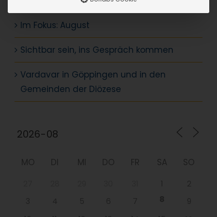
AKTUELLES
Im Fokus: August
Sichtbar sein, ins Gespräch kommen
Vardavar in Göppingen und in den
Gemeinden der Diözese
MO
DI
MI
DO
FR
SA
SO
27
28
29
30
31
1
2
8
3
4
5
6
7
9