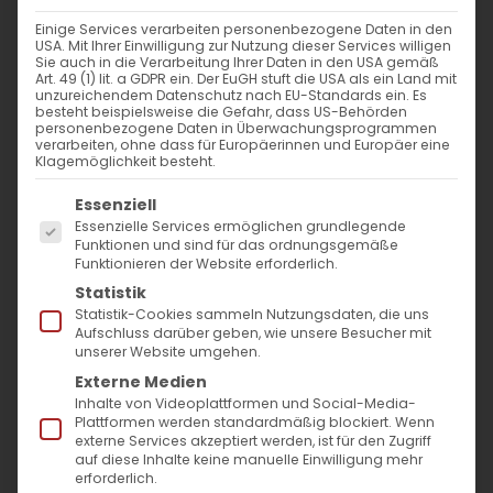
Einige Services verarbeiten personenbezogene Daten in den
Im Fokus: Juni
USA. Mit Ihrer Einwilligung zur Nutzung dieser Services willigen
Sie auch in die Verarbeitung Ihrer Daten in den USA gemäß
Art. 49 (1) lit. a GDPR ein. Der EuGH stuft die USA als ein Land mit
unzureichendem Datenschutz nach EU-Standards ein. Es
besteht beispielsweise die Gefahr, dass US-Behörden
personenbezogene Daten in Überwachungsprogrammen
„Und sie wurden alle erfüllt von
verarbeiten, ohne dass für Europäerinnen und Europäer eine
Klagemöglichkeit besteht.
dem Heiligen Geist und fingen
Es folgt eine Liste der Service-Gruppen, für die
Essenziell
an, in anderen Sprachen zu
Essenzielle Services ermöglichen grundlegende
reden, wie der Geist ihnen gab
Funktionen und sind für das ordnungsgemäße
Funktionieren der Website erforderlich.
auszusprechen.“
Statistik
Apostelgeschichte 2,4
Statistik-Cookies sammeln Nutzungsdaten, die uns
Aufschluss darüber geben, wie unsere Besucher mit
unserer Website umgehen.
Externe Medien
Liebe Gemeindemitglieder,
Inhalte von Videoplattformen und Social-Media-
Plattformen werden standardmäßig blockiert. Wenn
liebe Freunde unserer Gemeinde,
externe Services akzeptiert werden, ist für den Zugriff
auf diese Inhalte keine manuelle Einwilligung mehr
erforderlich.
wenn der Sommer anklopft und die Tage