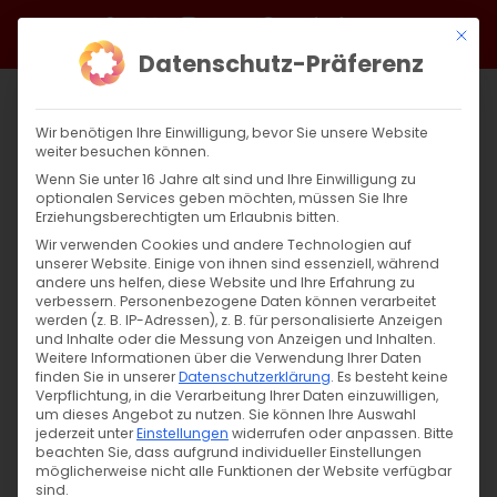
Zum
Facebook
X
Instagram
YouTube
Spotify
Telegram
LinkedIn
SoundCloud
Mit di
Inhalt
Datenschutz-Präferenz
springen
Wir benötigen Ihre Einwilligung, bevor Sie unsere Website
weiter besuchen können.
Wenn Sie unter 16 Jahre alt sind und Ihre Einwilligung zu
optionalen Services geben möchten, müssen Sie Ihre
Erziehungsberechtigten um Erlaubnis bitten.
Wir verwenden Cookies und andere Technologien auf
unserer Website. Einige von ihnen sind essenziell, während
andere uns helfen, diese Website und Ihre Erfahrung zu
Zurück
Vor
verbessern.
Personenbezogene Daten können verarbeitet
werden (z. B. IP-Adressen), z. B. für personalisierte Anzeigen
und Inhalte oder die Messung von Anzeigen und Inhalten.
Weitere Informationen über die Verwendung Ihrer Daten
finden Sie in unserer
Datenschutzerklärung
.
Es besteht keine
Im Fokus: Juni
Verpflichtung, in die Verarbeitung Ihrer Daten einzuwilligen,
um dieses Angebot zu nutzen.
Sie können Ihre Auswahl
29. Mai 2025
jederzeit unter
|
Aktuell
Einstellungen
,
Allgemein
widerrufen oder anpassen.
Bitte
beachten Sie, dass aufgrund individueller Einstellungen
möglicherweise nicht alle Funktionen der Website verfügbar
sind.