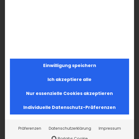
Im Fokus: August
Sichtbar sein, ins
2. August 2026
Gespräch
kommen
19. Juli 2026
Einwilligung speichern
Ich akzeptiere alle
Nur essenzielle Cookies akzeptieren
SUCHE
Individuelle Datenschutz-Präferenzen
Suche
nach:
Präferenzen
Datenschutzerklärung
Impressum
Borlabs Cookie