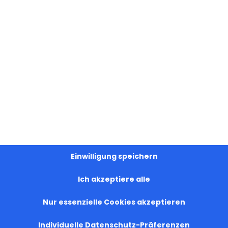
er weitergegeben werden.
ere Informationen
alt entsperren
 akzeptieren und Inhalte entsperren
Einwilligung speichern
Ich akzeptiere alle
Nur essenzielle Cookies akzeptieren
Individuelle Datenschutz-Präferenzen