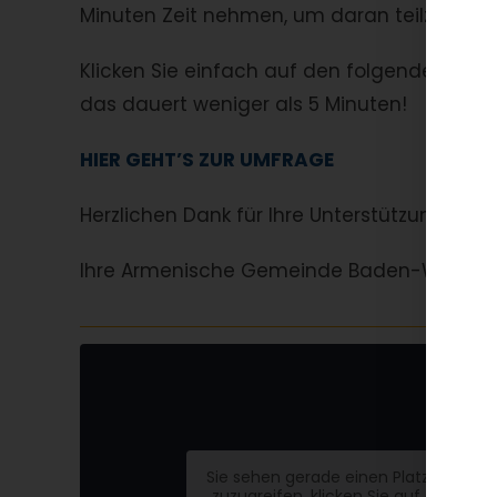
Minuten Zeit nehmen, um daran teilzuneh
Klicken Sie einfach auf den folgenden Link,
das dauert weniger als 5 Minuten!
HIER GEHT’S ZUR UMFRAGE
Herzlichen Dank für Ihre Unterstützung!
Ihre Armenische Gemeinde Baden-Württe
Sie sehen gerade einen Platzhalterin
zuzugreifen, klicken Sie auf den But