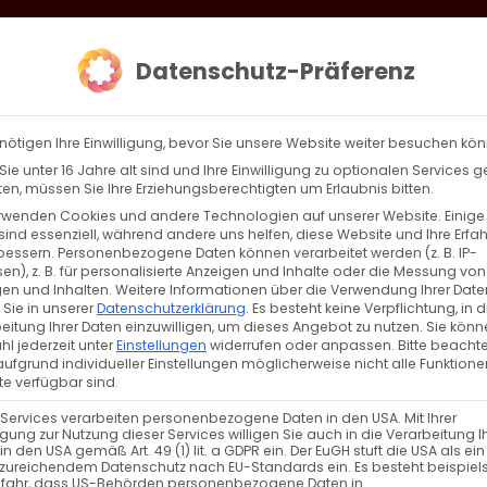
loud
AKTION HEIMAT SCHAFFEN!
Gottesdienste & Events
Se
Datenschutz-Präferenz
AGBW
WIR
BEKENN
nötigen Ihre Einwilligung, bevor Sie unsere Website weiter besuchen kö
ie unter 16 Jahre alt sind und Ihre Einwilligung zu optionalen Services 
n, müssen Sie Ihre Erziehungsberechtigten um Erlaubnis bitten.
rwenden Cookies und andere Technologien auf unserer Website. Einige
sind essenziell, während andere uns helfen, diese Website und Ihre Erfa
Zurück
Vor
bessern.
Personenbezogene Daten können verarbeitet werden (z. B. IP-
en), z. B. für personalisierte Anzeigen und Inhalte oder die Messung von
en und Inhalten.
Weitere Informationen über die Verwendung Ihrer Date
 Sie in unserer
Datenschutzerklärung
.
Es besteht keine Verpflichtung, in d
eitung Ihrer Daten einzuwilligen, um dieses Angebot zu nutzen.
Sie könn
l jederzeit unter
Einstellungen
widerrufen oder anpassen.
Bitte beachte
ufgrund individueller Einstellungen möglicherweise nicht alle Funktione
e verfügbar sind.
 Services verarbeiten personenbezogene Daten in den USA. Mit Ihrer
ligung zur Nutzung dieser Services willigen Sie auch in die Verarbeitung I
in den USA gemäß Art. 49 (1) lit. a GDPR ein. Der EuGH stuft die USA als ei
zureichendem Datenschutz nach EU-Standards ein. Es besteht beispiel
efahr, dass US-Behörden personenbezogene Daten in