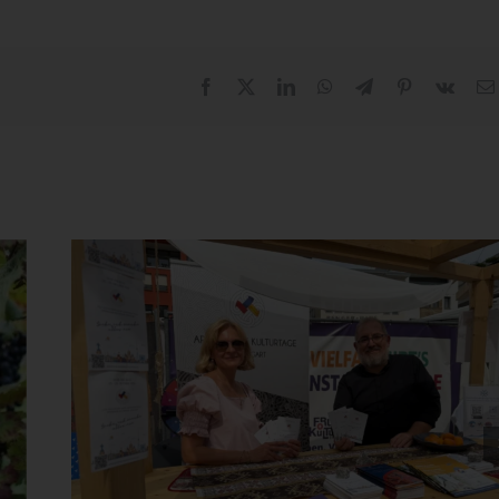
Facebook
X
LinkedIn
WhatsApp
Telegram
Pinterest
Vk