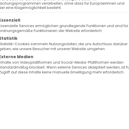
debrief
achungsprogrammen verarbeiten, ohne dass für Europäerinnen und
er eine Klagemöglichkeit besteht.
 AGBW
olgt eine Liste der Service-Gruppen, für die eine Ein
Essenziell
Essenzielle Services ermöglichen grundlegende Funktionen und sind für
ordnungsgemäße Funktionieren der Website erforderlich.
berg e.V.,
Statistik
Statistik-Cookies sammeln Nutzungsdaten, die uns Aufschluss darüber
geben, wie unsere Besucher mit unserer Website umgehen.
n weiter verbessern und sicherstellen, dass Sie die
Externe Medien
de sowie aktuelle Ankündigungen auf dem für Sie
Inhalte von Videoplattformen und Social-Media-Plattformen werden
standardmäßig blockiert. Wenn externe Services akzeptiert werden, ist f
Zugriff auf diese Inhalte keine manuelle Einwilligung mehr erforderlich.
en, dem Instagram-Kanal, WhatsApp- und Telegra
unseren Gemeinde-Newsletter – und genau dazu
t, um zu erfahren, welche Kanäle Sie bevorzugen un
 können. Wir freuen uns sehr, wenn Sie sich ein paa