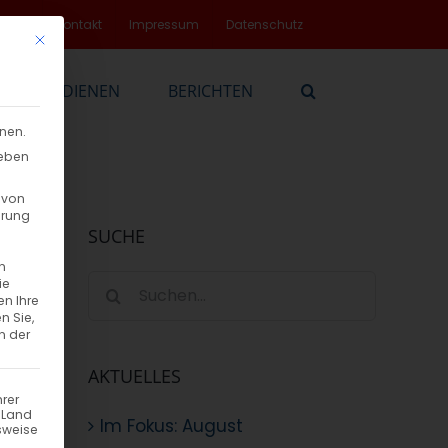
rvice
Kontakt
Impressum
Datenschutz
Mit diesem Button wird der Dialog geschlossen. Seine Funktionalität
EN
DIENEN
BERICHTEN
nnen.
geben
 von
hrung
SUCHE
n
Suche
ie
en Ihre
nach:
n Sie,
n der
AKTUELLES
hrer
n Land
Im Fokus: August
sweise