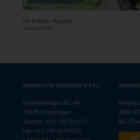
Im Fokus: August
2. August 2026
ARMENISCHE GEMEINDE BW E.V.
BANKVE
Lerchenberger Str. 48
Kreissp
73035 Göppingen
IBAN: D
Telefon:
+49 7161 8084717
BIC-/S
Fax:
+49 7161 8084709