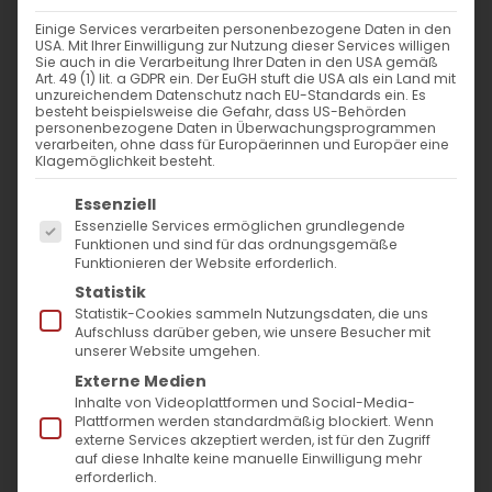
Einige Services verarbeiten personenbezogene Daten in den
USA. Mit Ihrer Einwilligung zur Nutzung dieser Services willigen
Sie auch in die Verarbeitung Ihrer Daten in den USA gemäß
Art. 49 (1) lit. a GDPR ein. Der EuGH stuft die USA als ein Land mit
unzureichendem Datenschutz nach EU-Standards ein. Es
besteht beispielsweise die Gefahr, dass US-Behörden
personenbezogene Daten in Überwachungsprogrammen
verarbeiten, ohne dass für Europäerinnen und Europäer eine
Klagemöglichkeit besteht.
Es folgt eine Liste der Service-Gruppen, für die
Essenziell
Essenzielle Services ermöglichen grundlegende
Funktionen und sind für das ordnungsgemäße
Funktionieren der Website erforderlich.
Zum Leben erweckt:
Statistik
Statistik-Cookies sammeln Nutzungsdaten, die uns
Das Osterei in der armenischen
Aufschluss darüber geben, wie unsere Besucher mit
unserer Website umgehen.
Tradition
Externe Medien
Inhalte von Videoplattformen und Social-Media-
In der
Armenischen Apostolischen Kirche,
Plattformen werden standardmäßig blockiert. Wenn
externe Services akzeptiert werden, ist für den Zugriff
einer der ältesten christlichen Traditionen
auf diese Inhalte keine manuelle Einwilligung mehr
erforderlich.
der Welt, gehört das gefärbte Ei seit