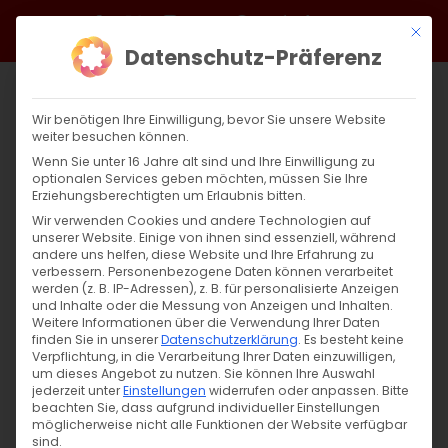
Zum
Facebook
X
Instagram
YouTube
Spotify
Telegram
LinkedIn
SoundCloud
Mit di
Inhalt
Datenschutz-Präferenz
springen
Wir benötigen Ihre Einwilligung, bevor Sie unsere Website
weiter besuchen können.
Wenn Sie unter 16 Jahre alt sind und Ihre Einwilligung zu
optionalen Services geben möchten, müssen Sie Ihre
Erziehungsberechtigten um Erlaubnis bitten.
Wir verwenden Cookies und andere Technologien auf
unserer Website. Einige von ihnen sind essenziell, während
andere uns helfen, diese Website und Ihre Erfahrung zu
Zurück
Vor
verbessern.
Personenbezogene Daten können verarbeitet
werden (z. B. IP-Adressen), z. B. für personalisierte Anzeigen
und Inhalte oder die Messung von Anzeigen und Inhalten.
Weitere Informationen über die Verwendung Ihrer Daten
finden Sie in unserer
Datenschutzerklärung
.
Es besteht keine
Das Osterei
Verpflichtung, in die Verarbeitung Ihrer Daten einzuwilligen,
um dieses Angebot zu nutzen.
Sie können Ihre Auswahl
2. April 2026
jederzeit unter
|
Allgemein
Einstellungen
widerrufen oder anpassen.
Bitte
beachten Sie, dass aufgrund individueller Einstellungen
möglicherweise nicht alle Funktionen der Website verfügbar
sind.