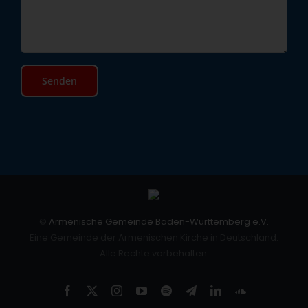
©
Armenische Gemeinde Baden-Württemberg e.V.
Eine Gemeinde der Armenischen Kirche in Deutschland.
Alle Rechte vorbehalten.
Facebook
X
Instagram
YouTube
Spotify
Telegram
LinkedIn
SoundCloud