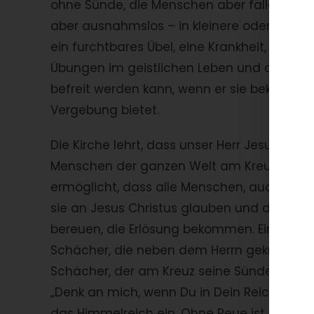
ohne Sünde, die Menschen aber fallen selt
aber ausnahmslos – in kleinere oder größer
ein furchtbares Übel, eine Krankheit, von d
Übungen im geistlichen Leben und durch d
befreit werden kann, wenn er sie bekennt,
Vergebung bietet.
Die Kirche lehrt, dass unser Herr Jesus Chri
Menschen der ganzen Welt am Kreuz gesühn
ermöglicht, dass alle Menschen, auch die 
sie an Jesus Christus glauben und die eig
bereuen, die Erlösung bekommen. Ein Beispie
Schächer, die neben dem Herrn gekreuzigt
Schächer, der am Kreuz seine Sünden bereu
„Denk an mich, wenn Du in Dein Reich kommst
das Himmelreich ein. Ohne Reue ist Erlösung