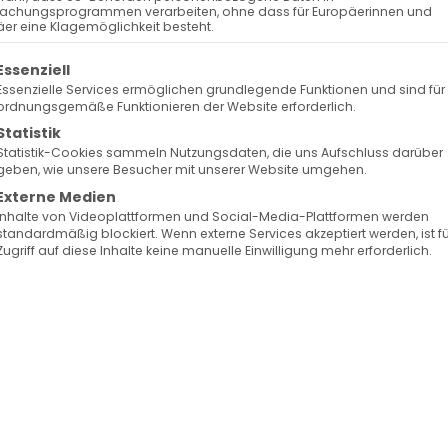
achungsprogrammen verarbeiten, ohne dass für Europäerinnen und
er eine Klagemöglichkeit besteht.
olgt eine Liste der Service-Gruppen, für die eine Ein
Essenziell
Essenzielle Services ermöglichen grundlegende Funktionen und sind für
ordnungsgemäße Funktionieren der Website erforderlich.
Statistik
Statistik-Cookies sammeln Nutzungsdaten, die uns Aufschluss darüber
geben, wie unsere Besucher mit unserer Website umgehen.
Externe Medien
Inhalte von Videoplattformen und Social-Media-Plattformen werden
Das Heilige Mysterium der Beichte
standardmäßig blockiert. Wenn externe Services akzeptiert werden, ist f
Zugriff auf diese Inhalte keine manuelle Einwilligung mehr erforderlich.
ünden bekennen, ist er treu und gerecht; er verg
und reinigt uns von allem Unrecht.
1. Joh. 1, 9