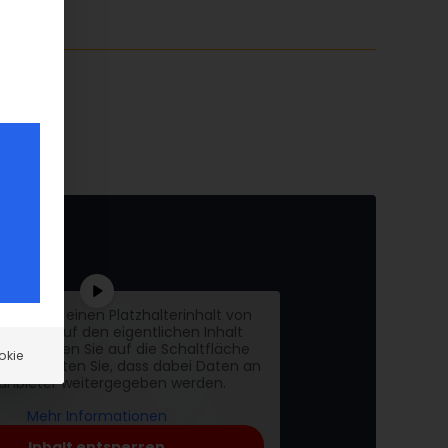
n gerade einen Platzhalterinhalt von
be
. Um auf den eigentlichen Inhalt
fen, klicken Sie auf die Schaltfläche
okie
tte beachten Sie, dass dabei Daten an
tanbieter weitergegeben werden.
Mehr Informationen
Inhalt entsperren