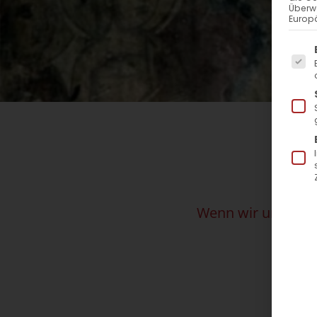
Überw
Europä
Es f
Wenn wir unsere S