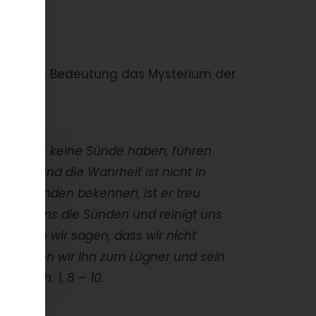
ch große Bedeutung das Mysterium der
.
dass wir keine Sünde haben, führen
die Irre und die Wahrheit ist nicht in
ere Sünden bekennen, ist er treu
ergibt uns die Sünden und reinigt uns
t.
Wenn wir sagen, dass wir nicht
 machen wir ihn zum Lügner und sein
uns.
1. Joh. 1, 8 – 10
.