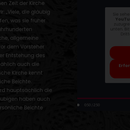
hen Zeit der Kirche
r: „
Viele, die gläubig
Sie sehe
YouTu
n, was sie früher
zuzugrei
Jahrhunderten
unten. Bi
Drit
iche, allgemeine
or dem Vorsteher
der Entstehung des
ählich auch die
Erfo
sche Kirche kennt
iche Beichte.
d hauptsächlich die
Gläubigen haben auch
rsönliche Beichte