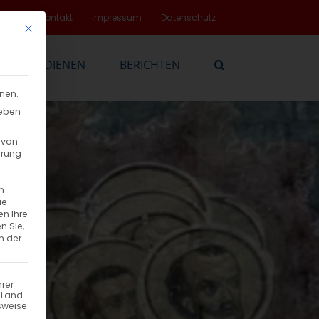
rvice
Kontakt
Impressum
Datenschutz
Mit diesem Button wird der Dialog geschlossen. Seine Funktionalität
EN
DIENEN
BERICHTEN
nnen.
geben
 von
hrung
n
ie
en Ihre
n Sie,
n der
hrer
n Land
sweise