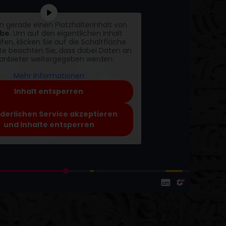
n gerade einen Platzhalterinhalt von
be
. Um auf den eigentlichen Inhalt
fen, klicken Sie auf die Schaltfläche
tte beachten Sie, dass dabei Daten an
tanbieter weitergegeben werden.
Mehr Informationen
Inhalt entsperren
rderlichen Service akzeptieren
und Inhalte entsperren