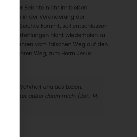
r Sinn der Beichte nicht im bloßen
 sondern in der Veränderung der
 der zur Beichte kommt, soll entschlossen
er und Verfehlungen nicht wiederholen zu
sein umzukehren vom falschen Weg auf den
 den wahren Weg, zum Herrn Jesus
und die Wahrheit und das Leben;
um Vater außer durch mich. (
Joh. 14,