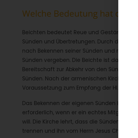
Welche Bedeutung hat die Be
Beichten bedeutet Reue und Geständnis f
Sünden und Übertretungen. Durch die Bei
nach Bekennen seiner Sünden und nach auf
Sünden vergeben. Die Beichte ist das Beke
Bereitschaft zur Abkehr von den Sünden u
Sünden. Nach der armenischen Kirchenlehre 
Voraussetzung zum Empfang der Hl. Komm
Das Bekennen der eigenen Sünden ist für j
erforderlich, wenn er ein echtes Mitglied der
will. Die Kirche lehrt, dass die Sünden den
trennen und ihn vom Herrn Jesus Christus en