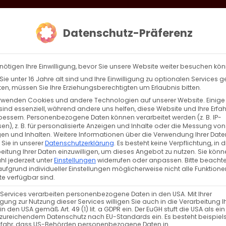
loud
AKTION HEIMAT SCHAFFEN!
Gottesdienste & Events
Se
Datenschutz-Präferenz
AGBW
WIR
BEKENN
nötigen Ihre Einwilligung, bevor Sie unsere Website weiter besuchen kö
ie unter 16 Jahre alt sind und Ihre Einwilligung zu optionalen Services 
n, müssen Sie Ihre Erziehungsberechtigten um Erlaubnis bitten.
rwenden Cookies und andere Technologien auf unserer Website. Einige
sind essenziell, während andere uns helfen, diese Website und Ihre Erfa
bessern.
Personenbezogene Daten können verarbeitet werden (z. B. IP-
en), z. B. für personalisierte Anzeigen und Inhalte oder die Messung von
en und Inhalten.
Weitere Informationen über die Verwendung Ihrer Date
 Sie in unserer
Datenschutzerklärung
.
Es besteht keine Verpflichtung, in d
eitung Ihrer Daten einzuwilligen, um dieses Angebot zu nutzen.
Sie könn
l jederzeit unter
Einstellungen
widerrufen oder anpassen.
Bitte beachte
ufgrund individueller Einstellungen möglicherweise nicht alle Funktione
e verfügbar sind.
 Services verarbeiten personenbezogene Daten in den USA. Mit Ihrer
ligung zur Nutzung dieser Services willigen Sie auch in die Verarbeitung I
in den USA gemäß Art. 49 (1) lit. a GDPR ein. Der EuGH stuft die USA als ei
zureichendem Datenschutz nach EU-Standards ein. Es besteht beispiel
efahr, dass US-Behörden personenbezogene Daten in