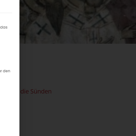
willigung erteilt werden kann. Die erste Service-Grup
 das
ür den
ibt uns die Sünden