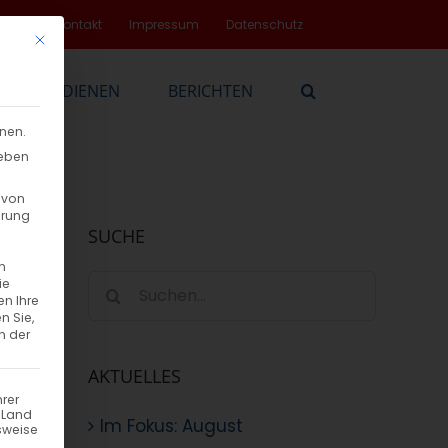
rvice
Kontakt
Impressum
Datenschutz
Mit diesem Button wird der Dialog geschlossen. Seine Funktionalität
EN
DIENEN
BERICHTEN
nnen.
geben
 von
hrung
SUCHE
n
Suche
ie
en Ihre
nach:
n Sie,
n der
AKTUELLES
hrer
n Land
Im Fokus: August
sweise