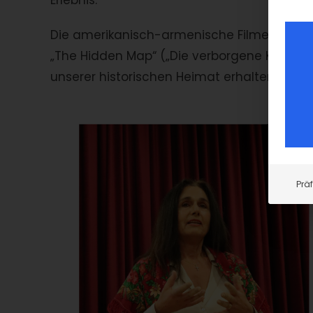
Erlebnis.
Die amerikanisch-armenische Filmemacheri
„The Hidden Map“ („Die verborgene Karte“) 
unserer historischen Heimat erhalten gebli
Prä