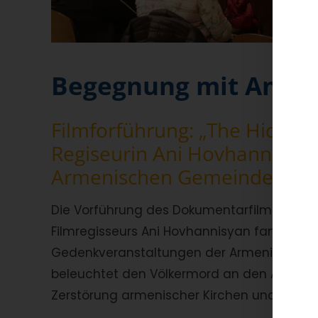
Begegnung mit Ani Ho
Filmforführung: „The Hidde
Regiseurin Ani Hovhannisian
Armenischen Gemeinde Bad
Die Vorführung des Dokumentarfilms „The
Filmregisseurs Ani Hovhannisyan fand am 21.
Gedenkveranstaltungen der Armenischen G
beleuchtet den Völkermord an den Armenier
Zerstörung armenischer Kirchen und Kultur