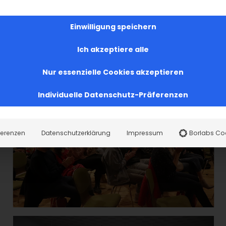
n Ani Hovhannisian zeigt mit ihrem Dokumentarfil
Einwilligung speichern
die armenischen Spuren, die im westlichen Teil
Ich akzeptiere alle
eben sind.
Nur essenzielle Cookies akzeptieren
Individuelle Datenschutz-Präferenzen
ferenzen
Datenschutzerklärung
Impressum
Borlabs Co