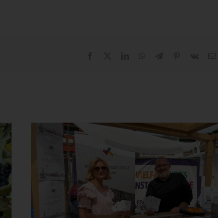
Facebook
X
LinkedIn
WhatsApp
Telegram
Pinterest
Vk