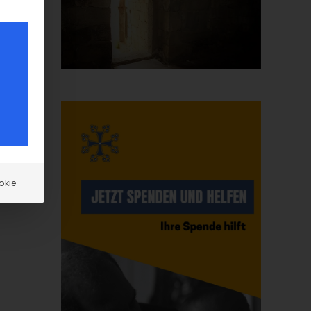
m
okie