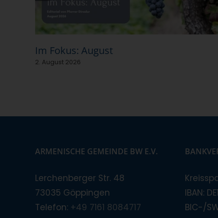
Im Fokus: August
2. August 2026
ARMENISCHE GEMEINDE BW E.V.
BANKVE
Lerchenberger Str. 48
Kreissp
73035 Göppingen
IBAN: D
Telefon:
+49 7161 8084717
BIC-/S