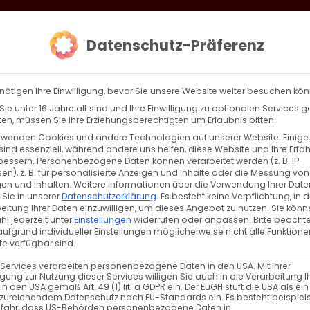
loud
AKTION HEIMAT SCHAFFEN!
Gottesdienste & Events
Se
Datenschutz-Präferenz
AGBW
WIR
BEKENN
nötigen Ihre Einwilligung, bevor Sie unsere Website weiter besuchen kö
ie unter 16 Jahre alt sind und Ihre Einwilligung zu optionalen Services 
n, müssen Sie Ihre Erziehungsberechtigten um Erlaubnis bitten.
rwenden Cookies und andere Technologien auf unserer Website. Einige
sind essenziell, während andere uns helfen, diese Website und Ihre Erfa
Zurück
Vor
bessern.
Personenbezogene Daten können verarbeitet werden (z. B. IP-
en), z. B. für personalisierte Anzeigen und Inhalte oder die Messung von
en und Inhalten.
Weitere Informationen über die Verwendung Ihrer Date
 Sie in unserer
Datenschutzerklärung
.
Es besteht keine Verpflichtung, in d
eitung Ihrer Daten einzuwilligen, um dieses Angebot zu nutzen.
Sie könn
l jederzeit unter
Einstellungen
widerrufen oder anpassen.
Bitte beachte
ufgrund individueller Einstellungen möglicherweise nicht alle Funktione
e verfügbar sind.
 Services verarbeiten personenbezogene Daten in den USA. Mit Ihrer
ligung zur Nutzung dieser Services willigen Sie auch in die Verarbeitung I
in den USA gemäß Art. 49 (1) lit. a GDPR ein. Der EuGH stuft die USA als ei
zureichendem Datenschutz nach EU-Standards ein. Es besteht beispiel
efahr, dass US-Behörden personenbezogene Daten in