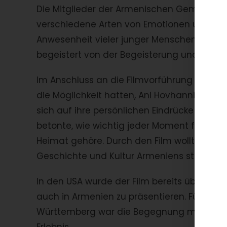
Die Mitglieder der Armenischen Gemeinde w
verschiedene Arten von Emotionen und Gefü
Anwesenheit vieler junger Menschen. Die Re
begeistert von der Begeisterung und dem I
Im Anschluss an die Filmvorführung gab es 
die Möglichkeit hatten, Ani Hovhannisyan Fr
sich auf ihre persönlichen Eindrücke währe
betonte, wie wichtig jeder Moment für sie s
Heimat gehöre. Durch den Film wollte sie di
Geschichte und Kultur Armeniens stärken.
In den USA wurde der Film bereits über 2.0
auch in Armenien zu präsentieren. Für die
Württemberg war die Begegnung mit der Re