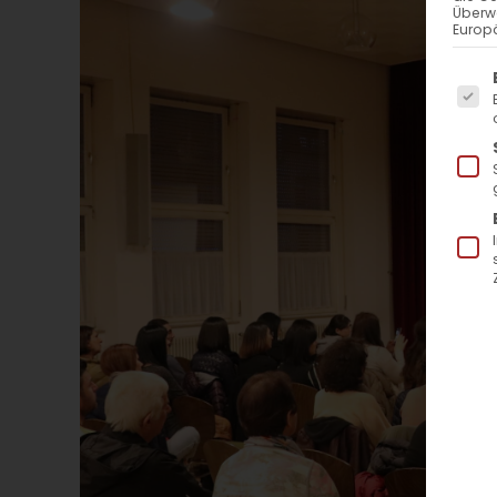
Überw
Europä
Es f