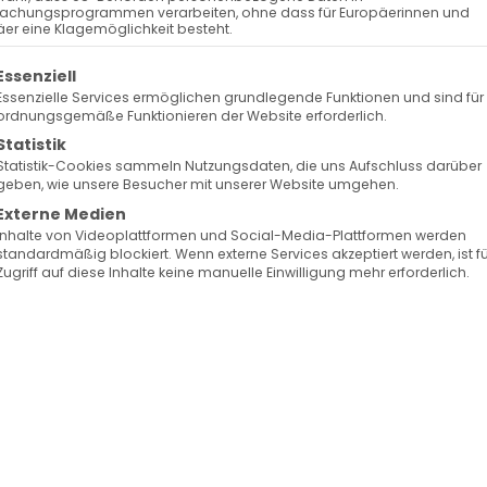
achungsprogrammen verarbeiten, ohne dass für Europäerinnen und
er eine Klagemöglichkeit besteht.
olgt eine Liste der Service-Gruppen, für die eine Ein
Essenziell
Essenzielle Services ermöglichen grundlegende Funktionen und sind für
ordnungsgemäße Funktionieren der Website erforderlich.
Statistik
Statistik-Cookies sammeln Nutzungsdaten, die uns Aufschluss darüber
geben, wie unsere Besucher mit unserer Website umgehen.
Externe Medien
Inhalte von Videoplattformen und Social-Media-Plattformen werden
standardmäßig blockiert. Wenn externe Services akzeptiert werden, ist f
Zugriff auf diese Inhalte keine manuelle Einwilligung mehr erforderlich.