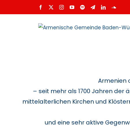
Zum
Facebook
X
Instagram
YouTube
Spotify
Telegram
LinkedIn
SoundC
Inhalt
springen
Armenien o
– seit mehr als 1700 Jahren der ä
mittelalterlichen Kirchen und Klö
und eine sehr aktive Gegenwa