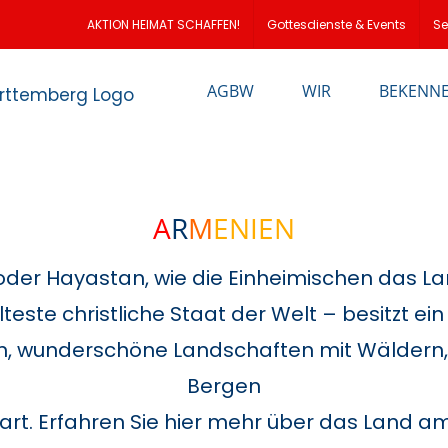
loud
AKTION HEIMAT SCHAFFEN!
Gottesdienste & Events
Se
AGBW
WIR
BEKENN
A
R
M
ENIEN
der Hayastan, wie die Einheimischen das L
lteste christliche Staat der Welt – besitzt ei
stern, wunderschöne Landschaften mit Wälde
Bergen
rt. Erfahren Sie hier mehr über das Land am