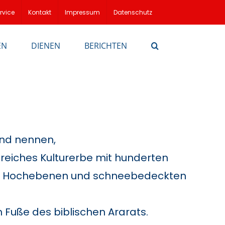
rvice
Kontakt
Impressum
Datenschutz
EN
DIENEN
BERICHTEN
and nennen,
n reiches Kulturerbe mit hunderten
rn, Hochebenen und schneebedeckten
 Fuße des biblischen Ararats.