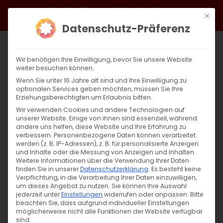
Zum
Facebook
X
Instagram
YouTube
Spotify
Telegram
LinkedIn
SoundCloud
Mit di
Inhalt
Datenschutz-Präferenz
springen
Wir benötigen Ihre Einwilligung, bevor Sie unsere Website
weiter besuchen können.
Wenn Sie unter 16 Jahre alt sind und Ihre Einwilligung zu
optionalen Services geben möchten, müssen Sie Ihre
Erziehungsberechtigten um Erlaubnis bitten.
Wir verwenden Cookies und andere Technologien auf
unserer Website. Einige von ihnen sind essenziell, während
andere uns helfen, diese Website und Ihre Erfahrung zu
Zurück
Vor
verbessern.
Personenbezogene Daten können verarbeitet
werden (z. B. IP-Adressen), z. B. für personalisierte Anzeigen
und Inhalte oder die Messung von Anzeigen und Inhalten.
Weitere Informationen über die Verwendung Ihrer Daten
finden Sie in unserer
Datenschutzerklärung
.
Es besteht keine
Umfrage
Verpflichtung, in die Verarbeitung Ihrer Daten einzuwilligen,
um dieses Angebot zu nutzen.
Sie können Ihre Auswahl
18. August 2020
jederzeit unter
Einstellungen
|
Unkategorisiert
widerrufen oder anpassen.
Bitte
beachten Sie, dass aufgrund individueller Einstellungen
möglicherweise nicht alle Funktionen der Website verfügbar
sind.