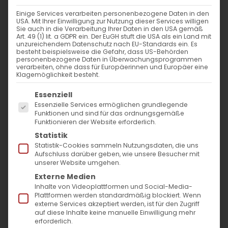
Einige Services verarbeiten personenbezogene Daten in den
USA. Mit Ihrer Einwilligung zur Nutzung dieser Services willigen
Sie auch in die Verarbeitung Ihrer Daten in den USA gemäß
Art. 49 (1) lit. a GDPR ein. Der EuGH stuft die USA als ein Land mit
unzureichendem Datenschutz nach EU-Standards ein. Es
besteht beispielsweise die Gefahr, dass US-Behörden
personenbezogene Daten in Überwachungsprogrammen
verarbeiten, ohne dass für Europäerinnen und Europäer eine
Klagemöglichkeit besteht.
Es folgt eine Liste der Service-Gruppen, für die
Essenziell
Essenzielle Services ermöglichen grundlegende
Funktionen und sind für das ordnungsgemäße
Funktionieren der Website erforderlich.
Liebe Gemeindemitglieder,
Statistik
Statistik-Cookies sammeln Nutzungsdaten, die uns
Bitte, nehmen Sie sich ein bisschen Zeit und
Aufschluss darüber geben, wie unsere Besucher mit
unserer Website umgehen.
beantworten Sie die unteren vier Fragen.
Externe Medien
Über Ihre Rückmeldung bis spätestens zum
Inhalte von Videoplattformen und Social-Media-
Plattformen werden standardmäßig blockiert. Wenn
30. August 2020 würden wir uns freuen. Wir
externe Services akzeptiert werden, ist für den Zugriff
auf diese Inhalte keine manuelle Einwilligung mehr
bedanken uns bei Ihnen für Ihre Mühe!
erforderlich.