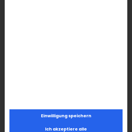
7
8
9
10
11
12
13
+
14
15
16
17
18
19
20
22
23
25
26
21
24
27
28
29
30
1
2
3
4
Einwilligung speichern
Ich akzeptiere alle