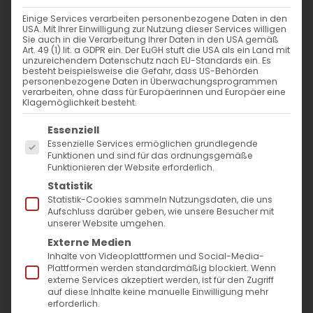
Nachkommenschaft,
Einige Services verarbeiten personenbezogene Daten in den
USA. Mit Ihrer Einwilligung zur Nutzung dieser Services willigen
Der Du aus der Wurzel von Jessea
Sie auch in die Verarbeitung Ihrer Daten in den USA gemäß
Art. 49 (1) lit. a GDPR ein. Der EuGH stuft die USA als ein Land mit
hervorgehst,
unzureichendem Datenschutz nach EU-Standards ein. Es
besteht beispielsweise die Gefahr, dass US-Behörden
Jesaja hat Dich schon früher angekündigt,
personenbezogene Daten in Überwachungsprogrammen
verarbeiten, ohne dass für Europäerinnen und Europäer eine
Du wirst tragendes Gefäß der sieben Gaben
Klagemöglichkeit besteht.
des Geistes.
Es folgt eine Liste der Service-Gruppen, für die
Essenziell
Gottesgebärerin und Jungfrau, wir preisen
Essenzielle Services ermöglichen grundlegende
Funktionen und sind für das ordnungsgemäße
dich.
Funktionieren der Website erforderlich.
Statistik
Statistik-Cookies sammeln Nutzungsdaten, die uns
Aufschluss darüber geben, wie unsere Besucher mit
unserer Website umgehen.
Externe Medien
Inhalte von Videoplattformen und Social-Media-
Plattformen werden standardmäßig blockiert. Wenn
externe Services akzeptiert werden, ist für den Zugriff
auf diese Inhalte keine manuelle Einwilligung mehr
erforderlich.