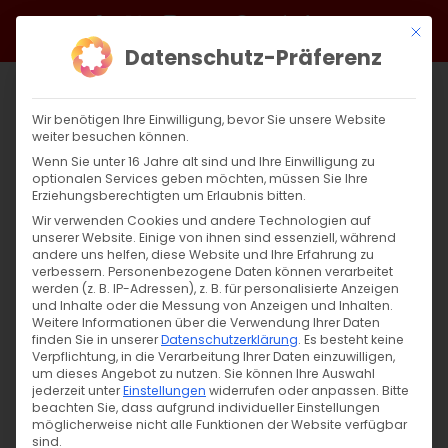
Zum
Facebook
X
Instagram
YouTube
Spotify
Telegram
LinkedIn
SoundCloud
Mit di
Inhalt
Datenschutz-Präferenz
springen
Wir benötigen Ihre Einwilligung, bevor Sie unsere Website
weiter besuchen können.
Wenn Sie unter 16 Jahre alt sind und Ihre Einwilligung zu
optionalen Services geben möchten, müssen Sie Ihre
Erziehungsberechtigten um Erlaubnis bitten.
Wir verwenden Cookies und andere Technologien auf
unserer Website. Einige von ihnen sind essenziell, während
DAS KIRCHENJAHR
andere uns helfen, diese Website und Ihre Erfahrung zu
verbessern.
Personenbezogene Daten können verarbeitet
werden (z. B. IP-Adressen), z. B. für personalisierte Anzeigen
Aufnahme der
und Inhalte oder die Messung von Anzeigen und Inhalten.
Weitere Informationen über die Verwendung Ihrer Daten
Hl. Gottesgebärerin Maria
finden Sie in unserer
Datenschutzerklärung
.
Es besteht keine
Verpflichtung, in die Verarbeitung Ihrer Daten einzuwilligen,
in den Himmel
um dieses Angebot zu nutzen.
Sie können Ihre Auswahl
jederzeit unter
Einstellungen
widerrufen oder anpassen.
Bitte
beachten Sie, dass aufgrund individueller Einstellungen
möglicherweise nicht alle Funktionen der Website verfügbar
Unverdorrte Blume, reine
sind.