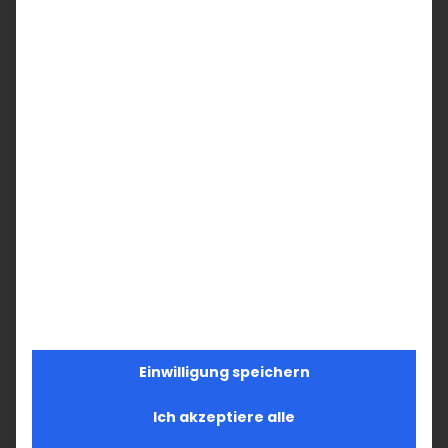
24
20
21
22
23
25
26
27
28
29
30
31
1
2
Einwilligung speichern
Ich akzeptiere alle