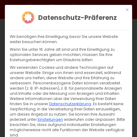
Zum
Facebook
X
Instagram
YouTube
Spotify
Telegram
LinkedIn
SoundCloud
Mit di
Inhalt
Datenschutz-Präferenz
springen
Wir benötigen Ihre Einwilligung, bevor Sie unsere Website
weiter besuchen können.
Wenn Sie unter 16 Jahre alt sind und Ihre Einwilligung zu
optionalen Services geben möchten, müssen Sie Ihre
Erziehungsberechtigten um Erlaubnis bitten.
Wir verwenden Cookies und andere Technologien auf
unserer Website. Einige von ihnen sind essenziell, während
andere uns helfen, diese Website und Ihre Erfahrung zu
verbessern.
Personenbezogene Daten können verarbeitet
werden (z. B. IP-Adressen), z. B. für personalisierte Anzeigen
und Inhalte oder die Messung von Anzeigen und Inhalten.
Weitere Informationen über die Verwendung Ihrer Daten
finden Sie in unserer
Datenschutzerklärung
.
Es besteht keine
Verpflichtung, in die Verarbeitung Ihrer Daten einzuwilligen,
um dieses Angebot zu nutzen.
Sie können Ihre Auswahl
jederzeit unter
Einstellungen
widerrufen oder anpassen.
Bitte
beachten Sie, dass aufgrund individueller Einstellungen
möglicherweise nicht alle Funktionen der Website verfügbar
sind.