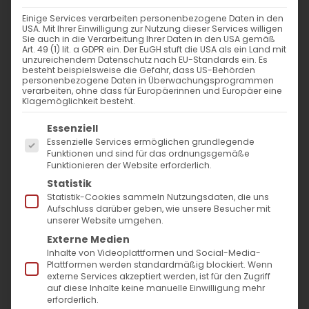
Einige Services verarbeiten personenbezogene Daten in den
Stellungnahme
USA. Mit Ihrer Einwilligung zur Nutzung dieser Services willigen
Sie auch in die Verarbeitung Ihrer Daten in den USA gemäß
Art. 49 (1) lit. a GDPR ein. Der EuGH stuft die USA als ein Land mit
unzureichendem Datenschutz nach EU-Standards ein. Es
Mit großem Entsetzen haben wir von der
besteht beispielsweise die Gefahr, dass US-Behörden
personenbezogene Daten in Überwachungsprogrammen
Verwüstung der [...]
verarbeiten, ohne dass für Europäerinnen und Europäer eine
Klagemöglichkeit besteht.
Es folgt eine Liste der Service-Gruppen, für die
Essenziell
6. Dezember 2021
|
Allgemein
,
Gemeinde
,
Stellungnahmen
Essenzielle Services ermöglichen grundlegende
Funktionen und sind für das ordnungsgemäße
Weiterlesen
Funktionieren der Website erforderlich.
Statistik
Statistik-Cookies sammeln Nutzungsdaten, die uns
Aufschluss darüber geben, wie unsere Besucher mit
unserer Website umgehen.
Externe Medien
Inhalte von Videoplattformen und Social-Media-
Plattformen werden standardmäßig blockiert. Wenn
externe Services akzeptiert werden, ist für den Zugriff
auf diese Inhalte keine manuelle Einwilligung mehr
erforderlich.