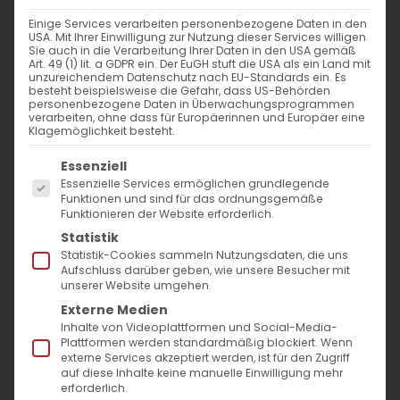
Einige Services verarbeiten personenbezogene Daten in den
USA. Mit Ihrer Einwilligung zur Nutzung dieser Services willigen
Sie auch in die Verarbeitung Ihrer Daten in den USA gemäß
Ein Tag mit dem Chor der AGBW
Art. 49 (1) lit. a GDPR ein. Der EuGH stuft die USA als ein Land mit
unzureichendem Datenschutz nach EU-Standards ein. Es
besteht beispielsweise die Gefahr, dass US-Behörden
personenbezogene Daten in Überwachungsprogrammen
Ein Tag mit dem Chor der AGBW Pilgerfahrt
verarbeiten, ohne dass für Europäerinnen und Europäer eine
Klagemöglichkeit besteht.
[...]
Es folgt eine Liste der Service-Gruppen, für die
Essenziell
Essenzielle Services ermöglichen grundlegende
Funktionen und sind für das ordnungsgemäße
31. Juli 2023
|
Allgemein
,
Gemeinde
,
Tagesausflug
Funktionieren der Website erforderlich.
Weiterlesen
Statistik
Statistik-Cookies sammeln Nutzungsdaten, die uns
Aufschluss darüber geben, wie unsere Besucher mit
unserer Website umgehen.
Externe Medien
Tagesausflug für Jugend
Inhalte von Videoplattformen und Social-Media-
Plattformen werden standardmäßig blockiert. Wenn
externe Services akzeptiert werden, ist für den Zugriff
Tagesausflug nach Heidelberg
auf diese Inhalte keine manuelle Einwilligung mehr
erforderlich.
Erlebnisfreizeit, Begegnung & Austausch [...]