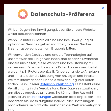
Zum
Facebook
X
Instagram
YouTube
Spotify
Telegram
LinkedIn
SoundCloud
Mit di
Inhalt
Datenschutz-Präferenz
springen
Wir benötigen Ihre Einwilligung, bevor Sie unsere Website
weiter besuchen können.
Wenn Sie unter 16 Jahre alt sind und Ihre Einwilligung zu
optionalen Services geben möchten, müssen Sie Ihre
Erziehungsberechtigten um Erlaubnis bitten.
Wir verwenden Cookies und andere Technologien auf
unserer Website. Einige von ihnen sind essenziell, während
andere uns helfen, diese Website und Ihre Erfahrung zu
verbessern.
Personenbezogene Daten können verarbeitet
werden (z. B. IP-Adressen), z. B. für personalisierte Anzeigen
und Inhalte oder die Messung von Anzeigen und Inhalten.
Weitere Informationen über die Verwendung Ihrer Daten
finden Sie in unserer
Datenschutzerklärung
.
Es besteht keine
Verpflichtung, in die Verarbeitung Ihrer Daten einzuwilligen,
um dieses Angebot zu nutzen.
Sie können Ihre Auswahl
jederzeit unter
Einstellungen
widerrufen oder anpassen.
Bitte
beachten Sie, dass aufgrund individueller Einstellungen
möglicherweise nicht alle Funktionen der Website verfügbar
sind.