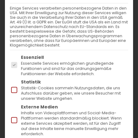
WANN
Einige Services verarbeiten personenbezogene Daten in den
USA. Mit Ihrer Einwilligung zur Nutzung dieser Services willigen
7. Januar 2024 - 25. November 2023
Sie auch in die Verarbeitung Ihrer Daten in den USA gemäß
Art. 49 (1) lit. a GDPR ein. Der EuGH stuft die USA als ein Land mit
12:00 - 11:06
unzureichendem Datenschutz nach EU-Standards ein. Es
besteht beispielsweise die Gefahr, dass US-Behörden
personenbezogene Daten in Überwachungsprogrammen
verarbeiten, ohne dass für Europäerinnen und Europäer eine
ZUM KALENDER HINZUFÜGEN
Klagemöglichkeit besteht.
Es folgt eine Liste der Service-Gruppen, für die
ICS herunterladen
Google Kalender
iCalendar
Office 365
Outlook Live
Essenziell
Essenzielle Services ermöglichen grundlegende
VERANSTALTUNGSTYP
Funktionen und sind für das ordnungsgemäße
Funktionieren der Website erforderlich.
Surb Patarag / Սուրբ Պատարագ
Statistik
Statistik-Cookies sammeln Nutzungsdaten, die uns
Aufschluss darüber geben, wie unsere Besucher mit
unserer Website umgehen.
Externe Medien
Բ օր Ս. Ծննդեան: Յիշատակ մեռելոց
Inhalte von Videoplattformen und Social-Media-
_x000D_
Plattformen werden standardmäßig blockiert. Wenn
externe Services akzeptiert werden, ist für den Zugriff
An diesem Tag gedenken wir die
auf diese Inhalte keine manuelle Einwilligung mehr
erforderlich.
Verstorbenen. Lesen Sie hier…_x000D_