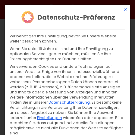
Zum
Facebook
X
Instagram
YouTube
Spotify
Telegram
LinkedIn
SoundCloud
Mit di
Inhalt
Datenschutz-Präferenz
springen
Wir benötigen Ihre Einwilligung, bevor Sie unsere Website
weiter besuchen können.
Wenn Sie unter 16 Jahre alt sind und Ihre Einwilligung zu
optionalen Services geben möchten, müssen Sie Ihre
Erziehungsberechtigten um Erlaubnis bitten.
Wir verwenden Cookies und andere Technologien auf
unserer Website. Einige von ihnen sind essenziell, während
andere uns helfen, diese Website und Ihre Erfahrung zu
Zurück
Vor
verbessern.
Personenbezogene Daten können verarbeitet
werden (z. B. IP-Adressen), z. B. für personalisierte Anzeigen
und Inhalte oder die Messung von Anzeigen und Inhalten.
Weitere Informationen über die Verwendung Ihrer Daten
finden Sie in unserer
Datenschutzerklärung
.
Es besteht keine
Մեռելոց / Merelots
Verpflichtung, in die Verarbeitung Ihrer Daten einzuwilligen,
um dieses Angebot zu nutzen.
Sie können Ihre Auswahl
7. Januar 2024
jederzeit unter
Einstellungen
widerrufen oder anpassen.
Bitte
beachten Sie, dass aufgrund individueller Einstellungen
möglicherweise nicht alle Funktionen der Website verfügbar
sind.