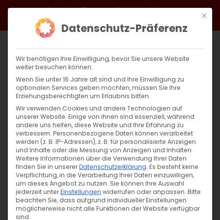
Zum
Facebook
X
Instagram
YouTube
Spotify
Telegram
LinkedIn
SoundCloud
Mit di
Inhalt
Datenschutz-Präferenz
springen
Wir benötigen Ihre Einwilligung, bevor Sie unsere Website
weiter besuchen können.
Wenn Sie unter 16 Jahre alt sind und Ihre Einwilligung zu
optionalen Services geben möchten, müssen Sie Ihre
Erziehungsberechtigten um Erlaubnis bitten.
Wir verwenden Cookies und andere Technologien auf
unserer Website. Einige von ihnen sind essenziell, während
NÄCHSTE VERANSTALTUNG
andere uns helfen, diese Website und Ihre Erfahrung zu
verbessern.
Personenbezogene Daten können verarbeitet
werden (z. B. IP-Adressen), z. B. für personalisierte Anzeigen
und Inhalte oder die Messung von Anzeigen und Inhalten.
Keine bevorstehenden Veranstaltungen
Weitere Informationen über die Verwendung Ihrer Daten
finden Sie in unserer
Datenschutzerklärung
.
Es besteht keine
Verpflichtung, in die Verarbeitung Ihrer Daten einzuwilligen,
um dieses Angebot zu nutzen.
Sie können Ihre Auswahl
jederzeit unter
Einstellungen
widerrufen oder anpassen.
Bitte
BESCHREIBUNG
beachten Sie, dass aufgrund individueller Einstellungen
möglicherweise nicht alle Funktionen der Website verfügbar
sind.