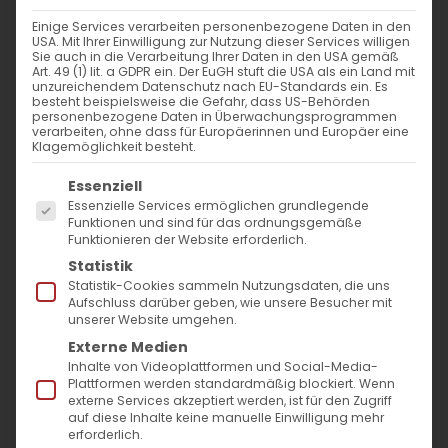
BEVORSTEHENDE
Einige Services verarbeiten personenbezogene Daten in den
USA. Mit Ihrer Einwilligung zur Nutzung dieser Services willigen
VERANSTALTUNGEN
Sie auch in die Verarbeitung Ihrer Daten in den USA gemäß
Art. 49 (1) lit. a GDPR ein. Der EuGH stuft die USA als ein Land mit
unzureichendem Datenschutz nach EU-Standards ein. Es
besteht beispielsweise die Gefahr, dass US-Behörden
Keine Veranstaltungen in dieser Kategorie
personenbezogene Daten in Überwachungsprogrammen
verarbeiten, ohne dass für Europäerinnen und Europäer eine
Klagemöglichkeit besteht.
Es folgt eine Liste der Service-Gruppen, für die
Essenziell
Essenzielle Services ermöglichen grundlegende
Funktionen und sind für das ordnungsgemäße
Funktionieren der Website erforderlich.
Statistik
Statistik-Cookies sammeln Nutzungsdaten, die uns
Aufschluss darüber geben, wie unsere Besucher mit
unserer Website umgehen.
SUCHE
Externe Medien
Inhalte von Videoplattformen und Social-Media-
Suche
Plattformen werden standardmäßig blockiert. Wenn
externe Services akzeptiert werden, ist für den Zugriff
nach:
auf diese Inhalte keine manuelle Einwilligung mehr
erforderlich.