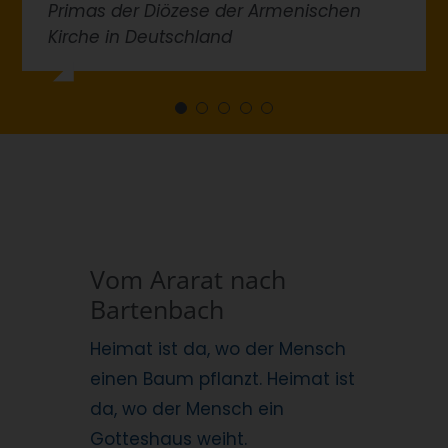
Primas der Diözese der Armenischen
stattfinden wie ökumenische
Kirche in Deutschland
Begegnungen. Sie werden das Leben in
unserem Göppinger Stadtbezirk
Bartenbach bereichern und auch einen
integrativen Beitrag leisten.
Ich wünsche der Armenischen
Gemeinde bei ihrem Vorhaben viel Glück
und Gottes Segen.
Vom Ararat nach
Sarah Schweizer (MdL),
CDU-Landtagsabgeordnete im Wahlkreis
Bartenbach
Göppingen
Heimat ist da, wo der Mensch
einen Baum pflanzt. Heimat ist
da, wo der Mensch ein
Gotteshaus weiht.