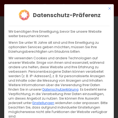
Zum
Facebook
X
Instagram
YouTube
Spotify
Telegram
LinkedIn
SoundCloud
Mit di
Inhalt
Datenschutz-Präferenz
springen
Wir benötigen Ihre Einwilligung, bevor Sie unsere Website
weiter besuchen können.
Wenn Sie unter 16 Jahre alt sind und Ihre Einwilligung zu
optionalen Services geben möchten, müssen Sie Ihre
Erziehungsberechtigten um Erlaubnis bitten.
Wir verwenden Cookies und andere Technologien auf
unserer Website. Einige von ihnen sind essenziell, während
andere uns helfen, diese Website und Ihre Erfahrung zu
verbessern.
Personenbezogene Daten können verarbeitet
werden (z. B. IP-Adressen), z. B. für personalisierte Anzeigen
und Inhalte oder die Messung von Anzeigen und Inhalten.
Weitere Informationen über die Verwendung Ihrer Daten
finden Sie in unserer
Datenschutzerklärung
.
Es besteht keine
Verpflichtung, in die Verarbeitung Ihrer Daten einzuwilligen,
um dieses Angebot zu nutzen.
Sie können Ihre Auswahl
jederzeit unter
Einstellungen
widerrufen oder anpassen.
Bitte
beachten Sie, dass aufgrund individueller Einstellungen
möglicherweise nicht alle Funktionen der Website verfügbar
sind.