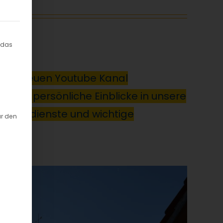
willigung erteilt werden kann. Die erste Service-Grup
 das
rem neuen Youtube Kanal
 Sie persönliche Einblicke in unsere
ottesdienste und wichtige
ür den