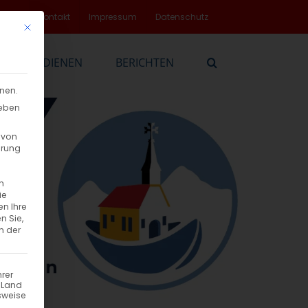
rvice
Kontakt
Impressum
Datenschutz
Mit diesem Button wird der Dialog geschlossen. Seine Funktionalität
EN
DIENEN
BERICHTEN
nnen.
geben
 von
hrung
n
ie
en Ihre
n Sie,
n der
hrer
n Land
sweise