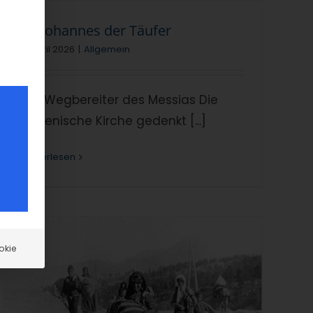
Hl. Johannes der Täufer
11. April 2026
|
Allgemein
Der Wegbereiter des Messias Die
Armenische Kirche gedenkt [...]
Weiterlesen
okie