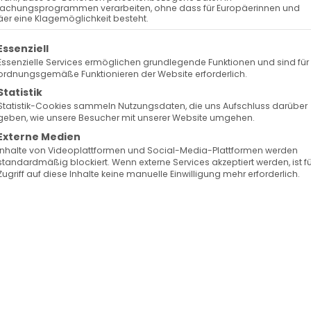
achungsprogrammen verarbeiten, ohne dass für Europäerinnen und
er eine Klagemöglichkeit besteht.
olgt eine Liste der Service-Gruppen, für die eine Ein
Essenziell
Essenzielle Services ermöglichen grundlegende Funktionen und sind für
ordnungsgemäße Funktionieren der Website erforderlich.
Statistik
Auf unse
Statistik-Cookies sammeln Nutzungsdaten, die uns Aufschluss darüber
geben, wie unsere Besucher mit unserer Website umgehen.
bekommen
Externe Medien
Inhalte von Videoplattformen und Social-Media-Plattformen werden
Gemeinde, unsere G
standardmäßig blockiert. Wenn externe Services akzeptiert werden, ist f
Zugriff auf diese Inhalte keine manuelle Einwilligung mehr erforderlich.
Ereignisse.