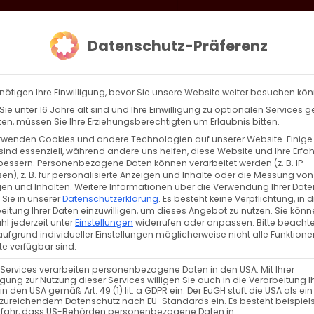
loud
AKTION HEIMAT SCHAFFEN!
Gottesdienste & Events
Se
Datenschutz-Präferenz
AGBW
WIR
BEKENN
nötigen Ihre Einwilligung, bevor Sie unsere Website weiter besuchen kö
ie unter 16 Jahre alt sind und Ihre Einwilligung zu optionalen Services 
n, müssen Sie Ihre Erziehungsberechtigten um Erlaubnis bitten.
rwenden Cookies und andere Technologien auf unserer Website. Einige
sind essenziell, während andere uns helfen, diese Website und Ihre Erfa
bessern.
Personenbezogene Daten können verarbeitet werden (z. B. IP-
en), z. B. für personalisierte Anzeigen und Inhalte oder die Messung von
en und Inhalten.
Weitere Informationen über die Verwendung Ihrer Date
 Sie in unserer
Datenschutzerklärung
.
Es besteht keine Verpflichtung, in d
eitung Ihrer Daten einzuwilligen, um dieses Angebot zu nutzen.
Sie könn
l jederzeit unter
Einstellungen
widerrufen oder anpassen.
Bitte beachte
ufgrund individueller Einstellungen möglicherweise nicht alle Funktione
e verfügbar sind.
 Services verarbeiten personenbezogene Daten in den USA. Mit Ihrer
ligung zur Nutzung dieser Services willigen Sie auch in die Verarbeitung I
in den USA gemäß Art. 49 (1) lit. a GDPR ein. Der EuGH stuft die USA als ei
zureichendem Datenschutz nach EU-Standards ein. Es besteht beispiel
efahr, dass US-Behörden personenbezogene Daten in