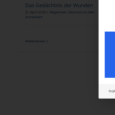
Das Gedächtnis der Wunden
21. April 2026
|
Allgemein
,
Genozid an den
Armeniern
Weiterlesen
Prä