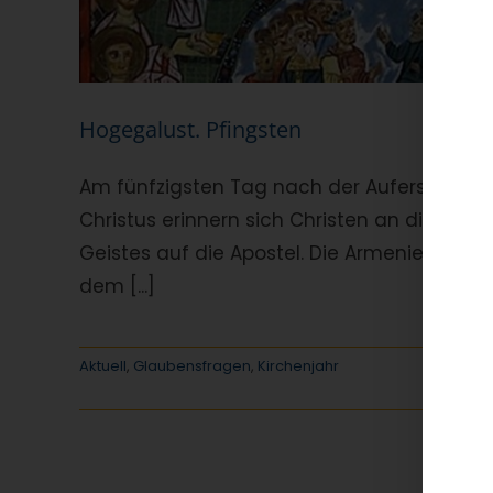
Hogegalust. Pfingsten
Am fünfzigsten Tag nach der Auferstehung
Christus erinnern sich Christen an die Hera
Geistes auf die Apostel. Die Armenier beze
dem [...]
Aktuell
,
Glaubensfragen
,
Kirchenjahr