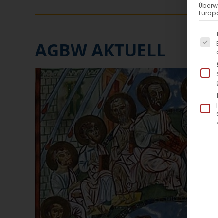
Überw
Europä
Es f
AGBW AKTUELL