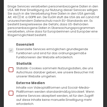
Weiterlesen
Einige Services verarbeiten personenbezogene Daten in den
USA. Mit Ihrer Einwilligung zur Nutzung dieser Services willigen
Sie auch in die Verarbeitung Ihrer Daten in den USA gemäß
Art. 49 (1) lit. a GDPR ein. Der EuGH stuft die USA als ein Land mit
unzureichendem Datenschutz nach EU-Standards ein. Es
besteht beispielsweise die Gefahr, dass US-Behörden
personenbezogene Daten in Überwachungsprogrammen
verarbeiten, ohne dass für Europäerinnen und Europäer eine
Klagemöglichkeit besteht.
Es folgt eine Liste der Service-Gruppen, für die
Essenziell
Essenzielle Services ermöglichen grundlegende
Funktionen und sind für das ordnungsgemäße
Funktionieren der Website erforderlich.
Statistik
Statistik-Cookies sammeln Nutzungsdaten, die uns
Aufschluss darüber geben, wie unsere Besucher mit
unserer Website umgehen.
Vom Ararat nach Bartenbach
Externe Medien
Inhalte von Videoplattformen und Social-Media-
Plattformen werden standardmäßig blockiert. Wenn
Vom Ararat nach Bartenbach Heimat ist da,
externe Services akzeptiert werden, ist für den Zugriff
auf diese Inhalte keine manuelle Einwilligung mehr
wo [...]
erforderlich.