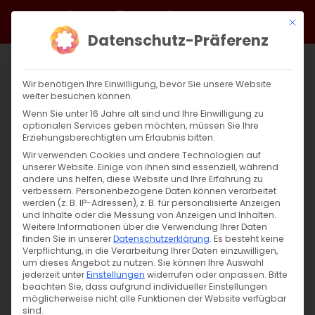
Zum
Facebook
X
Instagram
YouTube
Spotify
Telegram
LinkedIn
SoundCloud
Mit di
Inhalt
Datenschutz-Präferenz
springen
Wir benötigen Ihre Einwilligung, bevor Sie unsere Website
weiter besuchen können.
Wenn Sie unter 16 Jahre alt sind und Ihre Einwilligung zu
optionalen Services geben möchten, müssen Sie Ihre
Erziehungsberechtigten um Erlaubnis bitten.
Wir verwenden Cookies und andere Technologien auf
unserer Website. Einige von ihnen sind essenziell, während
andere uns helfen, diese Website und Ihre Erfahrung zu
Bischof Serovpe besucht Hl. Kreuz Kirche
verbessern.
Personenbezogene Daten können verarbeitet
werden (z. B. IP-Adressen), z. B. für personalisierte Anzeigen
und Inhalte oder die Messung von Anzeigen und Inhalten.
Weitere Informationen über die Verwendung Ihrer Daten
Bischof Serovpé Isakhanyan besucht Hl.
finden Sie in unserer
Datenschutzerklärung
.
Es besteht keine
Kreuz Kirche Am [...]
Verpflichtung, in die Verarbeitung Ihrer Daten einzuwilligen,
um dieses Angebot zu nutzen.
Sie können Ihre Auswahl
jederzeit unter
Einstellungen
widerrufen oder anpassen.
Bitte
beachten Sie, dass aufgrund individueller Einstellungen
möglicherweise nicht alle Funktionen der Website verfügbar
15. Januar 2022
|
Allgemein
,
Gemeinde
,
Heimat schaffen
sind.