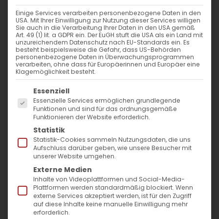
26. Oktober 2021
|
Allgemein
,
Gemeinde
Einige Services verarbeiten personenbezogene Daten in den
Weiterlesen
USA. Mit Ihrer Einwilligung zur Nutzung dieser Services willigen
Sie auch in die Verarbeitung Ihrer Daten in den USA gemäß
Art. 49 (1) lit. a GDPR ein. Der EuGH stuft die USA als ein Land mit
unzureichendem Datenschutz nach EU-Standards ein. Es
besteht beispielsweise die Gefahr, dass US-Behörden
personenbezogene Daten in Überwachungsprogrammen
verarbeiten, ohne dass für Europäerinnen und Europäer eine
Klagemöglichkeit besteht.
Es folgt eine Liste der Service-Gruppen, für die
Essenziell
Essenzielle Services ermöglichen grundlegende
Funktionen und sind für das ordnungsgemäße
Funktionieren der Website erforderlich.
Statistik
Statistik-Cookies sammeln Nutzungsdaten, die uns
Aufschluss darüber geben, wie unsere Besucher mit
unserer Website umgehen.
Externe Medien
Inhalte von Videoplattformen und Social-Media-
Plattformen werden standardmäßig blockiert. Wenn
externe Services akzeptiert werden, ist für den Zugriff
Ein Gespräch mit Berc Takesian
auf diese Inhalte keine manuelle Einwilligung mehr
erforderlich.