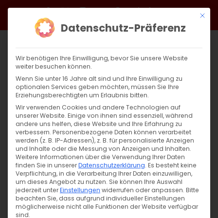
Zum
Facebook
X
Instagram
YouTube
Spotify
Telegram
LinkedIn
SoundCloud
Mit di
Inhalt
Datenschutz-Präferenz
springen
Wir benötigen Ihre Einwilligung, bevor Sie unsere Website
weiter besuchen können.
Wenn Sie unter 16 Jahre alt sind und Ihre Einwilligung zu
optionalen Services geben möchten, müssen Sie Ihre
Erziehungsberechtigten um Erlaubnis bitten.
Wir verwenden Cookies und andere Technologien auf
unserer Website. Einige von ihnen sind essenziell, während
andere uns helfen, diese Website und Ihre Erfahrung zu
Heimat schaffen!
verbessern.
Personenbezogene Daten können verarbeitet
werden (z. B. IP-Adressen), z. B. für personalisierte Anzeigen
und Inhalte oder die Messung von Anzeigen und Inhalten.
Weitere Informationen über die Verwendung Ihrer Daten
Kirchfest der Armenischen Gemeinde
finden Sie in unserer
Datenschutzerklärung
.
Es besteht keine
Baden-Württemberg und
Verpflichtung, in die Verarbeitung Ihrer Daten einzuwilligen,
um dieses Angebot zu nutzen.
Sie können Ihre Auswahl
Auftaktveranstaltung zur Spendenaktion [...]
jederzeit unter
Einstellungen
widerrufen oder anpassen.
Bitte
beachten Sie, dass aufgrund individueller Einstellungen
möglicherweise nicht alle Funktionen der Website verfügbar
sind.