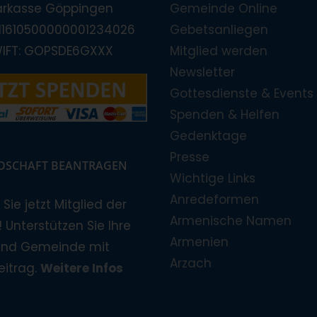
arkasse Göppingen
Gemeinde Online
E11610500000001234026
Gebetsanliegen
WIFT: GOPSDE6GXXX
Mitglied werden
Newsletter
Gottesdienste & Events
Spenden & Helfen
Gedenktage
Presse
EDSCHAFT BEANTRAGEN
Wichtige Links
Anredeformen
Sie jetzt Mitglied der
Armenische Namen
 Unterstützen Sie Ihre
Armenien
und Gemeinde mit
Arzach
eitrag.
Weitere Infos