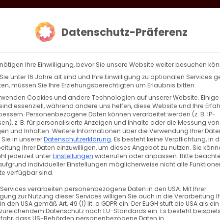
loud
AKTION HEIMAT SCHAFFEN!
Gottesdienste & Events
Se
Datenschutz-Präferenz
AGBW
WIR
BEKENN
nötigen Ihre Einwilligung, bevor Sie unsere Website weiter besuchen kö
ie unter 16 Jahre alt sind und Ihre Einwilligung zu optionalen Services 
n, müssen Sie Ihre Erziehungsberechtigten um Erlaubnis bitten.
rwenden Cookies und andere Technologien auf unserer Website. Einige
ell des Bischofs
sind essenziell, während andere uns helfen, diese Website und Ihre Erfa
bessern.
Personenbezogene Daten können verarbeitet werden (z. B. IP-
en), z. B. für personalisierte Anzeigen und Inhalte oder die Messung von
ell des Diözesanbischofs zur Unterstützung der
en und Inhalten.
Weitere Informationen über die Verwendung Ihrer Date
 Sie in unserer
Datenschutzerklärung
.
Es besteht keine Verpflichtung, in d
erung der Hl. [...]
eitung Ihrer Daten einzuwilligen, um dieses Angebot zu nutzen.
Sie könn
l jederzeit unter
Einstellungen
widerrufen oder anpassen.
Bitte beachte
ufgrund individueller Einstellungen möglicherweise nicht alle Funktione
e verfügbar sind.
 Services verarbeiten personenbezogene Daten in den USA. Mit Ihrer
ligung zur Nutzung dieser Services willigen Sie auch in die Verarbeitung I
in den USA gemäß Art. 49 (1) lit. a GDPR ein. Der EuGH stuft die USA als ei
t schaffen
Weiterle
zureichendem Datenschutz nach EU-Standards ein. Es besteht beispiel
efahr, dass US-Behörden personenbezogene Daten in