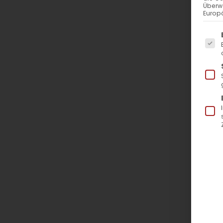
Überw
Europä
Es f