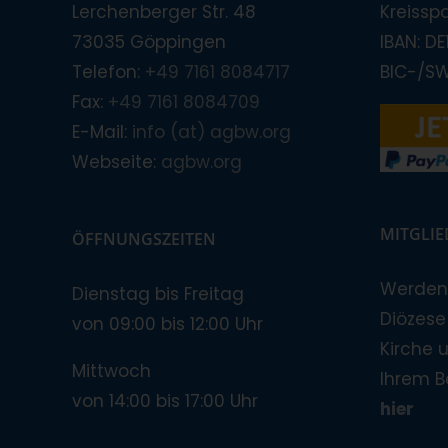
Lerchenberger Str. 48
Kreissp
73035 Göppingen
IBAN: D
Telefon:
+49 7161 8084717
BIC-/S
Fax:
+49 7161 8084709
E-Mail:
info (at) agbw.org
Webseite:
agbw.org
MITGLI
ÖFFNUNGSZEITEN
Werden 
Dienstag bis Freitag
Diözese!
von 09:00 bis 12:00 Uhr
Kirche 
Mittwoch
Ihrem B
von 14:00 bis 17:00 Uhr
hier