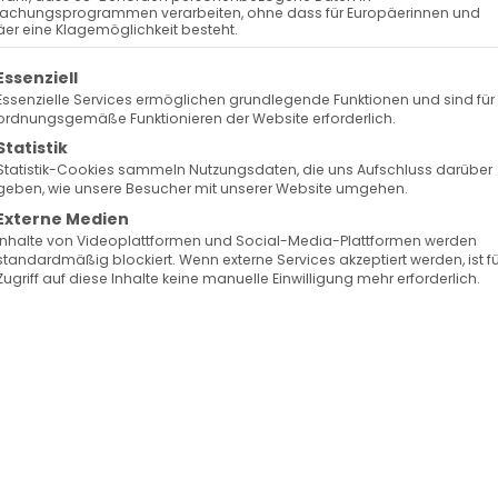
achungsprogrammen verarbeiten, ohne dass für Europäerinnen und
er eine Klagemöglichkeit besteht.
olgt eine Liste der Service-Gruppen, für die eine Ein
Essenziell
Essenzielle Services ermöglichen grundlegende Funktionen und sind für
ordnungsgemäße Funktionieren der Website erforderlich.
Statistik
Statistik-Cookies sammeln Nutzungsdaten, die uns Aufschluss darüber
geben, wie unsere Besucher mit unserer Website umgehen.
Externe Medien
Inhalte von Videoplattformen und Social-Media-Plattformen werden
standardmäßig blockiert. Wenn externe Services akzeptiert werden, ist f
Zugriff auf diese Inhalte keine manuelle Einwilligung mehr erforderlich.