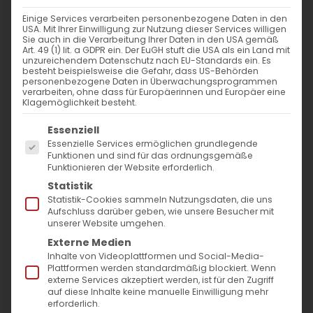
nach:
Einige Services verarbeiten personenbezogene Daten in den
USA. Mit Ihrer Einwilligung zur Nutzung dieser Services willigen
Sie auch in die Verarbeitung Ihrer Daten in den USA gemäß
AKTUELLES
Art. 49 (1) lit. a GDPR ein. Der EuGH stuft die USA als ein Land mit
unzureichendem Datenschutz nach EU-Standards ein. Es
besteht beispielsweise die Gefahr, dass US-Behörden
Im Fokus: August
personenbezogene Daten in Überwachungsprogrammen
verarbeiten, ohne dass für Europäerinnen und Europäer eine
Klagemöglichkeit besteht.
Sichtbar sein, ins Gespräch kommen
Es folgt eine Liste der Service-Gruppen, für die
Essenziell
Essenzielle Services ermöglichen grundlegende
Vardavar in Göppingen und in den
Funktionen und sind für das ordnungsgemäße
Funktionieren der Website erforderlich.
Gemeinden der Diözese
Statistik
Statistik-Cookies sammeln Nutzungsdaten, die uns
Aufschluss darüber geben, wie unsere Besucher mit
unserer Website umgehen.
Externe Medien
Inhalte von Videoplattformen und Social-Media-
Plattformen werden standardmäßig blockiert. Wenn
MO
DI
MI
DO
FR
SA
SO
externe Services akzeptiert werden, ist für den Zugriff
auf diese Inhalte keine manuelle Einwilligung mehr
erforderlich.
27
28
29
30
1
2