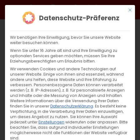
Zum
Facebook
X
Instagram
YouTube
Spotify
Telegram
LinkedIn
SoundCloud
Mit di
Inhalt
Datenschutz-Präferenz
springen
Wir benötigen Ihre Einwilligung, bevor Sie unsere Website
weiter besuchen können.
Wenn Sie unter 16 Jahre alt sind und Ihre Einwilligung zu
optionalen Services geben möchten, müssen Sie Ihre
Erziehungsberechtigten um Erlaubnis bitten.
Wir verwenden Cookies und andere Technologien auf
unserer Website. Einige von ihnen sind essenziell, während
andere uns helfen, diese Website und Ihre Erfahrung zu
verbessern.
Personenbezogene Daten können verarbeitet
werden (z. B. IP-Adressen), z. B. für personalisierte Anzeigen
und Inhalte oder die Messung von Anzeigen und Inhalten.
Weitere Informationen über die Verwendung Ihrer Daten
finden Sie in unserer
Datenschutzerklärung
.
Es besteht keine
Verpflichtung, in die Verarbeitung Ihrer Daten einzuwilligen,
um dieses Angebot zu nutzen.
Sie können Ihre Auswahl
SUCHE
jederzeit unter
Einstellungen
widerrufen oder anpassen.
Bitte
beachten Sie, dass aufgrund individueller Einstellungen
Suche
möglicherweise nicht alle Funktionen der Website verfügbar
sind.