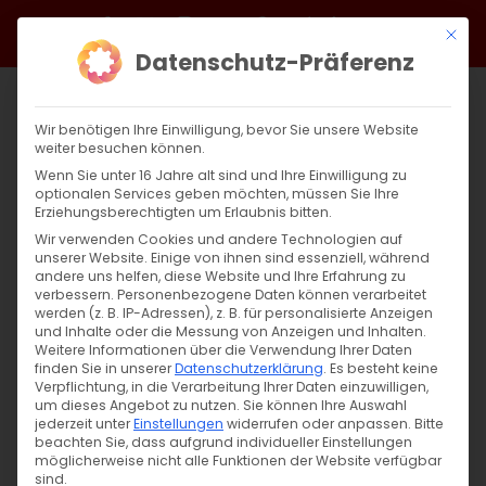
Zum
Facebook
X
Instagram
YouTube
Spotify
Telegram
LinkedIn
SoundCloud
Mit di
Inhalt
Datenschutz-Präferenz
springen
Wir benötigen Ihre Einwilligung, bevor Sie unsere Website
weiter besuchen können.
Wenn Sie unter 16 Jahre alt sind und Ihre Einwilligung zu
optionalen Services geben möchten, müssen Sie Ihre
Erziehungsberechtigten um Erlaubnis bitten.
Wir verwenden Cookies und andere Technologien auf
unserer Website. Einige von ihnen sind essenziell, während
andere uns helfen, diese Website und Ihre Erfahrung zu
verbessern.
Personenbezogene Daten können verarbeitet
werden (z. B. IP-Adressen), z. B. für personalisierte Anzeigen
und Inhalte oder die Messung von Anzeigen und Inhalten.
Weitere Informationen über die Verwendung Ihrer Daten
finden Sie in unserer
Datenschutzerklärung
.
Es besteht keine
Verpflichtung, in die Verarbeitung Ihrer Daten einzuwilligen,
um dieses Angebot zu nutzen.
Sie können Ihre Auswahl
SUCHE
jederzeit unter
Einstellungen
widerrufen oder anpassen.
Bitte
beachten Sie, dass aufgrund individueller Einstellungen
Suche
möglicherweise nicht alle Funktionen der Website verfügbar
sind.