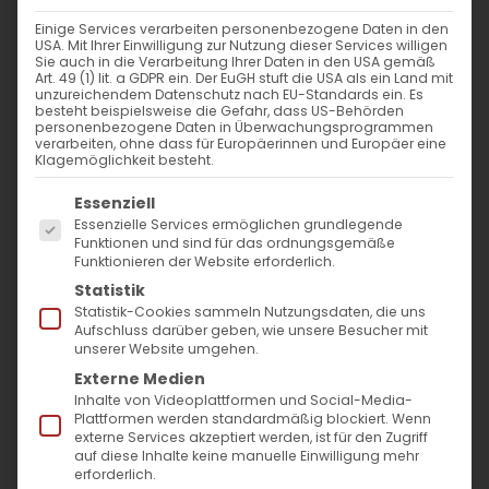
nach:
Einige Services verarbeiten personenbezogene Daten in den
USA. Mit Ihrer Einwilligung zur Nutzung dieser Services willigen
Sie auch in die Verarbeitung Ihrer Daten in den USA gemäß
AKTUELLES
Art. 49 (1) lit. a GDPR ein. Der EuGH stuft die USA als ein Land mit
unzureichendem Datenschutz nach EU-Standards ein. Es
besteht beispielsweise die Gefahr, dass US-Behörden
Im Fokus: August
personenbezogene Daten in Überwachungsprogrammen
verarbeiten, ohne dass für Europäerinnen und Europäer eine
Klagemöglichkeit besteht.
Sichtbar sein, ins Gespräch kommen
Es folgt eine Liste der Service-Gruppen, für die
Essenziell
Essenzielle Services ermöglichen grundlegende
Vardavar in Göppingen und in den
Funktionen und sind für das ordnungsgemäße
Funktionieren der Website erforderlich.
Gemeinden der Diözese
Statistik
Statistik-Cookies sammeln Nutzungsdaten, die uns
Aufschluss darüber geben, wie unsere Besucher mit
unserer Website umgehen.
Externe Medien
Inhalte von Videoplattformen und Social-Media-
Plattformen werden standardmäßig blockiert. Wenn
MO
DI
MI
DO
FR
SA
SO
externe Services akzeptiert werden, ist für den Zugriff
auf diese Inhalte keine manuelle Einwilligung mehr
erforderlich.
1
2
3
4
5
6