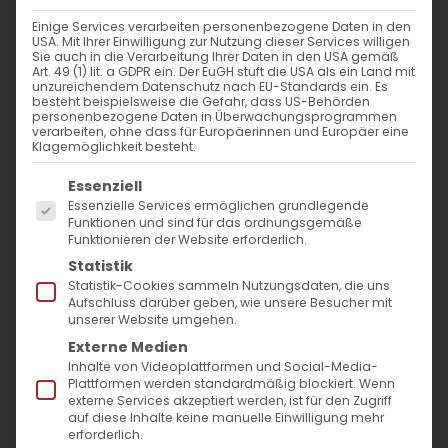
1. November 2024
|
Abteilung Glaube
,
Allgemein
Einige Services verarbeiten personenbezogene Daten in den
Weiterlesen
USA. Mit Ihrer Einwilligung zur Nutzung dieser Services willigen
Sie auch in die Verarbeitung Ihrer Daten in den USA gemäß
Art. 49 (1) lit. a GDPR ein. Der EuGH stuft die USA als ein Land mit
unzureichendem Datenschutz nach EU-Standards ein. Es
besteht beispielsweise die Gefahr, dass US-Behörden
personenbezogene Daten in Überwachungsprogrammen
verarbeiten, ohne dass für Europäerinnen und Europäer eine
Klagemöglichkeit besteht.
Es folgt eine Liste der Service-Gruppen, für die
Essenziell
Essenzielle Services ermöglichen grundlegende
Funktionen und sind für das ordnungsgemäße
Funktionieren der Website erforderlich.
SUCHE
Statistik
Statistik-Cookies sammeln Nutzungsdaten, die uns
Suche
Aufschluss darüber geben, wie unsere Besucher mit
unserer Website umgehen.
nach:
Externe Medien
Inhalte von Videoplattformen und Social-Media-
Plattformen werden standardmäßig blockiert. Wenn
AKTUELLES
externe Services akzeptiert werden, ist für den Zugriff
auf diese Inhalte keine manuelle Einwilligung mehr
Im Fokus: August
erforderlich.