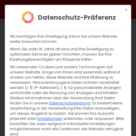
Zum
Facebook
X
Instagram
YouTube
Spotify
Telegram
LinkedIn
SoundCloud
Mit di
Inhalt
Datenschutz-Präferenz
springen
Wir benötigen Ihre Einwilligung, bevor Sie unsere Website
weiter besuchen können.
Wenn Sie unter 16 Jahre alt sind und Ihre Einwilligung zu
optionalen Services geben möchten, müssen Sie Ihre
Erziehungsberechtigten um Erlaubnis bitten.
Wir verwenden Cookies und andere Technologien auf
unserer Website. Einige von ihnen sind essenziell, während
andere uns helfen, diese Website und Ihre Erfahrung zu
Warum Menschen Angst und Grusel
verbessern.
Personenbezogene Daten können verarbeitet
werden (z. B. IP-Adressen), z. B. für personalisierte Anzeigen
suchen
und Inhalte oder die Messung von Anzeigen und Inhalten.
Weitere Informationen über die Verwendung Ihrer Daten
finden Sie in unserer
Datenschutzerklärung
.
Es besteht keine
Warum Menschen Angst und Grusel suchen
Verpflichtung, in die Verarbeitung Ihrer Daten einzuwilligen,
um dieses Angebot zu nutzen.
Sie können Ihre Auswahl
– und was [...]
jederzeit unter
Einstellungen
widerrufen oder anpassen.
Bitte
beachten Sie, dass aufgrund individueller Einstellungen
möglicherweise nicht alle Funktionen der Website verfügbar
sind.