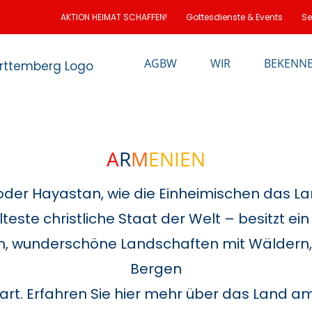
loud
AKTION HEIMAT SCHAFFEN!
Gottesdienste & Events
Se
AGBW
WIR
BEKENN
A
R
M
ENIEN
der Hayastan, wie die Einheimischen das L
lteste christliche Staat der Welt – besitzt ei
stern, wunderschöne Landschaften mit Wälde
Bergen
rt. Erfahren Sie hier mehr über das Land am