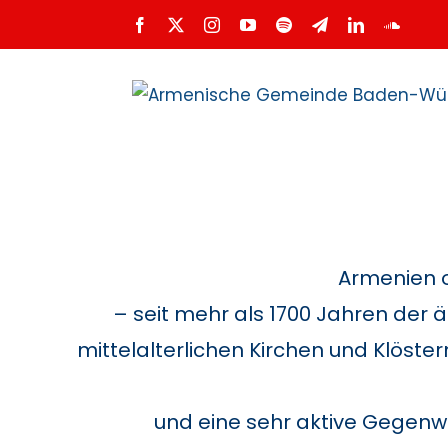
Zum
Facebook
X
Instagram
YouTube
Spotify
Telegram
LinkedIn
SoundC
Inhalt
springen
Armenien o
– seit mehr als 1700 Jahren der ä
mittelalterlichen Kirchen und Klö
und eine sehr aktive Gegenwa