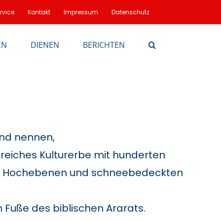
rvice
Kontakt
Impressum
Datenschutz
EN
DIENEN
BERICHTEN
and nennen,
n reiches Kulturerbe mit hunderten
rn, Hochebenen und schneebedeckten
 Fuße des biblischen Ararats.