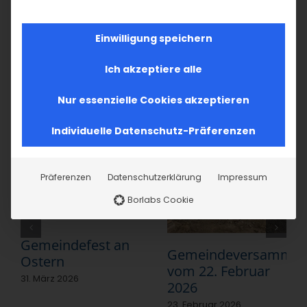
Teilen Sie diesen Artikel!
Einwilligung speichern
Facebook
X
LinkedIn
WhatsApp
Telegram
Pinterest
Vk
E-
Mail
Ich akzeptiere alle
Nur essenzielle Cookies akzeptieren
Ähnliche Beiträge
Individuelle Datenschutz-Präferenzen
Präferenzen
Datenschutzerklärung
Impressum
Borlabs Cookie
Gemeindefest an
Gemeindeversammlu
Ostern
vom 22. Februar
31. März 2026
2026
23. Februar 2026