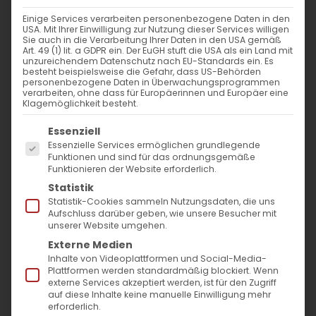
Einige Services verarbeiten personenbezogene Daten in den
USA. Mit Ihrer Einwilligung zur Nutzung dieser Services willigen
Sie auch in die Verarbeitung Ihrer Daten in den USA gemäß
Art. 49 (1) lit. a GDPR ein. Der EuGH stuft die USA als ein Land mit
unzureichendem Datenschutz nach EU-Standards ein. Es
besteht beispielsweise die Gefahr, dass US-Behörden
personenbezogene Daten in Überwachungsprogrammen
verarbeiten, ohne dass für Europäerinnen und Europäer eine
Klagemöglichkeit besteht.
Es folgt eine Liste der Service-Gruppen, für die
Essenziell
Essenzielle Services ermöglichen grundlegende
Funktionen und sind für das ordnungsgemäße
Funktionieren der Website erforderlich.
Statistik
Statistik-Cookies sammeln Nutzungsdaten, die uns
3. Oktober 2020, Stuttgart.
Die Armenische
Aufschluss darüber geben, wie unsere Besucher mit
Gemeinde Baden-Württemberg hat ihre
unserer Website umgehen.
Externe Medien
Mitglieder und Freunde zum Friedensgebet
Inhalte von Videoplattformen und Social-Media-
eingeladen. Die Gemeinde folgte dem
Plattformen werden standardmäßig blockiert. Wenn
externe Services akzeptiert werden, ist für den Zugriff
Aufruf Seiner Heiligkeit Karekin II., dem
auf diese Inhalte keine manuelle Einwilligung mehr
erforderlich.
Katholikos Aller Armenier für den Frieden in