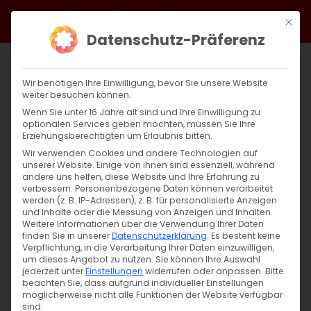
Zum
Facebook
X
Instagram
YouTube
Spotify
Telegram
LinkedIn
SoundCloud
Mit di
Inhalt
Datenschutz-Präferenz
springen
Wir benötigen Ihre Einwilligung, bevor Sie unsere Website
weiter besuchen können.
Wenn Sie unter 16 Jahre alt sind und Ihre Einwilligung zu
optionalen Services geben möchten, müssen Sie Ihre
Erziehungsberechtigten um Erlaubnis bitten.
Wir verwenden Cookies und andere Technologien auf
unserer Website. Einige von ihnen sind essenziell, während
andere uns helfen, diese Website und Ihre Erfahrung zu
Zurück
Vor
verbessern.
Personenbezogene Daten können verarbeitet
werden (z. B. IP-Adressen), z. B. für personalisierte Anzeigen
und Inhalte oder die Messung von Anzeigen und Inhalten.
Weitere Informationen über die Verwendung Ihrer Daten
finden Sie in unserer
Datenschutzerklärung
.
Es besteht keine
Friedensgebet in Bad Cannstatt
Verpflichtung, in die Verarbeitung Ihrer Daten einzuwilligen,
um dieses Angebot zu nutzen.
Sie können Ihre Auswahl
4. Oktober 2020
jederzeit unter
Einstellungen
|
Gemeinde
widerrufen oder anpassen.
Bitte
beachten Sie, dass aufgrund individueller Einstellungen
möglicherweise nicht alle Funktionen der Website verfügbar
sind.