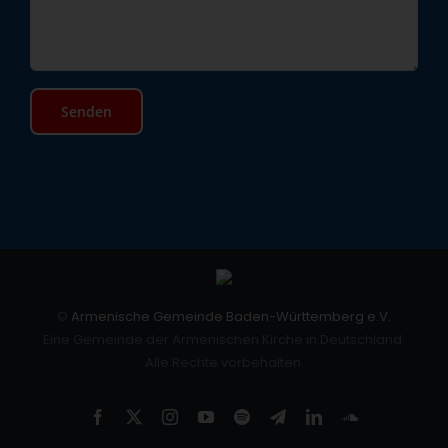
©
Armenische Gemeinde Baden-Württemberg e.V.
Eine Gemeinde der Armenischen Kirche in Deutschland.
Alle Rechte vorbehalten.
Facebook
X
Instagram
YouTube
Spotify
Telegram
LinkedIn
SoundCloud