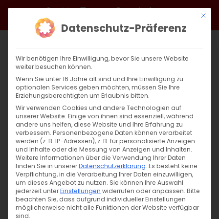
Zum
Facebook
X
Instagram
YouTube
Spotify
Telegram
LinkedIn
SoundCloud
Mit di
Inhalt
Datenschutz-Präferenz
springen
Wir benötigen Ihre Einwilligung, bevor Sie unsere Website
weiter besuchen können.
Wenn Sie unter 16 Jahre alt sind und Ihre Einwilligung zu
optionalen Services geben möchten, müssen Sie Ihre
Erziehungsberechtigten um Erlaubnis bitten.
Wir verwenden Cookies und andere Technologien auf
unserer Website. Einige von ihnen sind essenziell, während
andere uns helfen, diese Website und Ihre Erfahrung zu
Staatliche Gedenk- und Feiertage
verbessern.
Personenbezogene Daten können verarbeitet
werden (z. B. IP-Adressen), z. B. für personalisierte Anzeigen
und Inhalte oder die Messung von Anzeigen und Inhalten.
Weitere Informationen über die Verwendung Ihrer Daten
finden Sie in unserer
Datenschutzerklärung
.
Es besteht keine
In Armenien
Verpflichtung, in die Verarbeitung Ihrer Daten einzuwilligen,
um dieses Angebot zu nutzen.
Sie können Ihre Auswahl
jederzeit unter
Einstellungen
widerrufen oder anpassen.
Bitte
beachten Sie, dass aufgrund individueller Einstellungen
31. Dezember – 02. Januar: Neujahr
möglicherweise nicht alle Funktionen der Website verfügbar
sind.