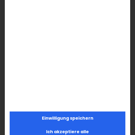
Die Massaker in Sumgait und
Baku
Einwilligung speichern
Der Pogrom von Sumgait Ende Februar 1988
Ich akzeptiere alle