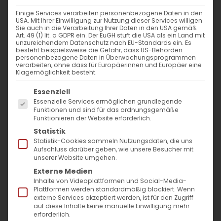
6. Januar: Weihnachten
Einige Services verarbeiten personenbezogene Daten in den
USA. Mit Ihrer Einwilligung zur Nutzung dieser Services willigen
Sie auch in die Verarbeitung Ihrer Daten in den USA gemäß
28. Januar: Tag der Armee
Art. 49 (1) lit. a GDPR ein. Der EuGH stuft die USA als ein Land mit
unzureichendem Datenschutz nach EU-Standards ein. Es
besteht beispielsweise die Gefahr, dass US-Behörden
8. März: Frauentag
personenbezogene Daten in Überwachungsprogrammen
verarbeiten, ohne dass für Europäerinnen und Europäer eine
Klagemöglichkeit besteht.
7. April: Muttertag und Tag der Schönheit
Es folgt eine Liste der Service-Gruppen, für die
Essenziell
Essenzielle Services ermöglichen grundlegende
24. April: Gedenktag an den Völkermord an
Funktionen und sind für das ordnungsgemäße
Funktionieren der Website erforderlich.
den Armeniern
Statistik
Statistik-Cookies sammeln Nutzungsdaten, die uns
Aufschluss darüber geben, wie unsere Besucher mit
1. Mai: Tag der Arbeit
unserer Website umgehen.
Externe Medien
Inhalte von Videoplattformen und Social-Media-
9. Mai: Sieges- und Friedenstag
Plattformen werden standardmäßig blockiert. Wenn
externe Services akzeptiert werden, ist für den Zugriff
28. Mai: Tag der ersten Republik
auf diese Inhalte keine manuelle Einwilligung mehr
erforderlich.