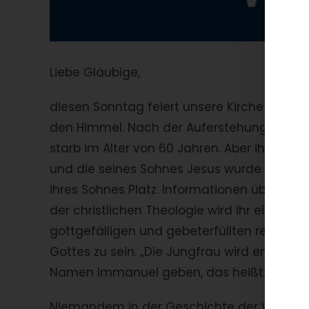
Liebe Gläubige,
diesen Sonntag feiert unsere Kirche das vi
den Himmel. Nach der Auferstehung Jesu Chr
starb im Alter von 60 Jahren. Aber ihr Kör
und die seines Sohnes Jesus wurde sie i
ihres Sohnes Platz. Informationen über die
der christlichen Theologie wird ihr ein beso
gottgefälligen und gebeterfüllten reinen L
Gottes zu sein. „Die Jungfrau wird empfan
Namen Immanuel geben, das heißt: Gott mi
Niemandem in der Geschichte der Welt, in ke