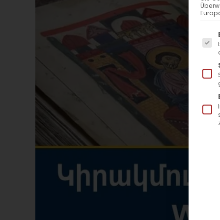
Überw
Europä
Es f