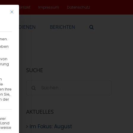
rvice
Kontakt
Impressum
Datenschutz
Mit diesem Button wird der Dialog geschlossen. Seine Funktionalität
EN
DIENEN
BERICHTEN
nnen.
geben
 von
hrung
SUCHE
n
Suche
ie
en Ihre
nach:
n Sie,
n der
AKTUELLES
hrer
n Land
Im Fokus: August
sweise