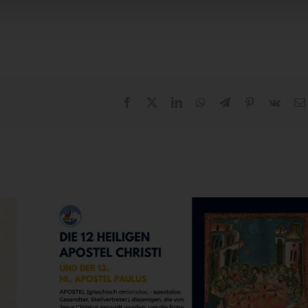
Facebook
X
LinkedIn
WhatsApp
Telegram
Pinterest
Vk