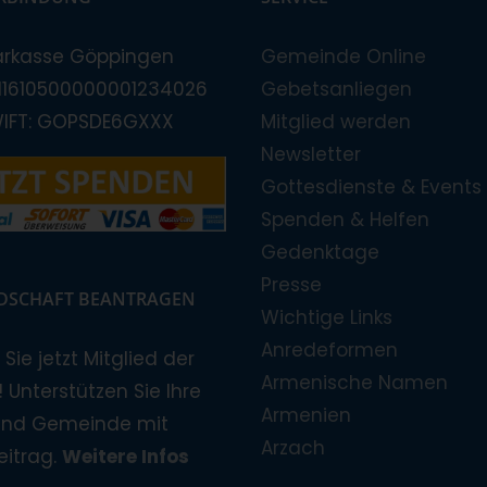
arkasse Göppingen
Gemeinde Online
E11610500000001234026
Gebetsanliegen
WIFT: GOPSDE6GXXX
Mitglied werden
Newsletter
Gottesdienste & Events
Spenden & Helfen
Gedenktage
Presse
EDSCHAFT BEANTRAGEN
Wichtige Links
Anredeformen
Sie jetzt Mitglied der
Armenische Namen
 Unterstützen Sie Ihre
Armenien
und Gemeinde mit
Arzach
eitrag.
Weitere Infos