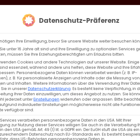
loud
AKTION HEIMAT SCHAFFEN!
Gottesdienste & Events
Se
Datenschutz-Präferenz
AGBW
WIR
BEKENN
nötigen Ihre Einwilligung, bevor Sie unsere Website weiter besuchen kö
ie unter 16 Jahre alt sind und Ihre Einwilligung zu optionalen Services 
n, müssen Sie Ihre Erziehungsberechtigten um Erlaubnis bitten.
rwenden Cookies und andere Technologien auf unserer Website. Einige
sind essenziell, während andere uns helfen, diese Website und Ihre Erfa
Zurück
Vor
bessern.
Personenbezogene Daten können verarbeitet werden (z. B. IP-
en), z. B. für personalisierte Anzeigen und Inhalte oder die Messung von
en und Inhalten.
Weitere Informationen über die Verwendung Ihrer Date
 Sie in unserer
Datenschutzerklärung
.
Es besteht keine Verpflichtung, in d
eitung Ihrer Daten einzuwilligen, um dieses Angebot zu nutzen.
Sie könn
l jederzeit unter
Einstellungen
widerrufen oder anpassen.
Bitte beachte
ufgrund individueller Einstellungen möglicherweise nicht alle Funktione
daryan
,
Unkategorisiert
,
Wort zum Sonntag
e verfügbar sind.
 Services verarbeiten personenbezogene Daten in den USA. Mit Ihrer
ligung zur Nutzung dieser Services willigen Sie auch in die Verarbeitung I
in den USA gemäß Art. 49 (1) lit. a GDPR ein. Der EuGH stuft die USA als ei
zureichendem Datenschutz nach EU-Standards ein. Es besteht beispiel
efahr, dass US-Behörden personenbezogene Daten in