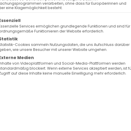
achungsprogrammen verarbeiten, ohne dass für Europäerinnen und
er eine Klagemöglichkeit besteht.
olgt eine Liste der Service-Gruppen, für die eine Ein
Essenziell
Essenzielle Services ermöglichen grundlegende Funktionen und sind für
ordnungsgemäße Funktionieren der Website erforderlich.
Statistik
Statistik-Cookies sammeln Nutzungsdaten, die uns Aufschluss darüber
geben, wie unsere Besucher mit unserer Website umgehen.
Externe Medien
Inhalte von Videoplattformen und Social-Media-Plattformen werden
standardmäßig blockiert. Wenn externe Services akzeptiert werden, ist f
Zugriff auf diese Inhalte keine manuelle Einwilligung mehr erforderlich.