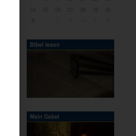
24
25
26
27
28
29
30
31
1
2
3
4
5
6
in
n
r