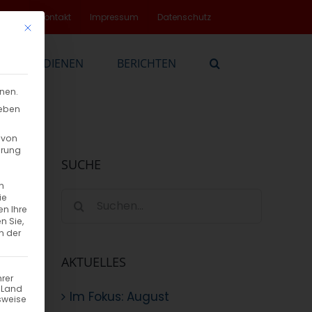
rvice
Kontakt
Impressum
Datenschutz
Mit diesem Button wird der Dialog geschlossen. Seine Funktionalität
EN
DIENEN
BERICHTEN
nnen.
geben
 von
hrung
SUCHE
n
Suche
ie
en Ihre
nach:
n Sie,
n der
AKTUELLES
hrer
n Land
Im Fokus: August
sweise