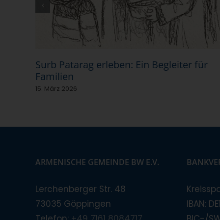
Surb Patarag erleben: Ein Begleiter für
Familien
15. März 2026
ARMENISCHE GEMEINDE BW E.V.
BANKVE
Lerchenberger Str. 48
Kreissp
73035 Göppingen
IBAN: D
Telefon:
+49 7161 8084717
BIC-/S