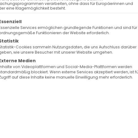
achungsprogrammen verarbeiten, ohne dass für Europäerinnen und
er eine Klagemöglichkeit besteht.
olgt eine Liste der Service-Gruppen, für die eine Ein
Essenziell
Essenzielle Services ermöglichen grundlegende Funktionen und sind für
ordnungsgemäße Funktionieren der Website erforderlich.
Statistik
Statistik-Cookies sammeln Nutzungsdaten, die uns Aufschluss darüber
geben, wie unsere Besucher mit unserer Website umgehen.
Externe Medien
Inhalte von Videoplattformen und Social-Media-Plattformen werden
standardmäßig blockiert. Wenn externe Services akzeptiert werden, ist f
Zugriff auf diese Inhalte keine manuelle Einwilligung mehr erforderlich.