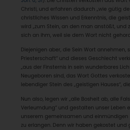
Joh. 6, 31
). Die Christen verkosten das Wort 
Christi, und erfahren dadurch „wie gütig der 
christliches Wissen und Erkenntnis, die gei
wird „zum Stein, an den man anstößt, und 
sich an ihm, weil sie dem Wort nicht gehor
Diejenigen aber, die Sein Wort annehmen, s
Priesterschaft“ und dieses Geschlecht ver
„aus der Finsternis in sein wunderbares Licht
Neugeboren sind, das Wort Gottes verkostet
lebendiger Stein des „geistigen Hauses“, di
Nun also, legen wir „alle Bosheit ab, alle Fa
Verleumdung“ und gestalten unser Leben e
unserem gemeinsamen und einmündigen Gl
zu erlangen. Denn wir haben gekostet und ge