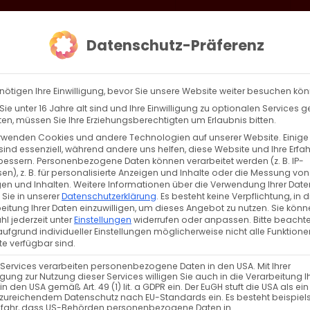
loud
AKTION HEIMAT SCHAFFEN!
Gottesdienste & Events
Se
Datenschutz-Präferenz
AGBW
WIR
BEKENN
nötigen Ihre Einwilligung, bevor Sie unsere Website weiter besuchen kö
ie unter 16 Jahre alt sind und Ihre Einwilligung zu optionalen Services 
n, müssen Sie Ihre Erziehungsberechtigten um Erlaubnis bitten.
rwenden Cookies und andere Technologien auf unserer Website. Einige
sind essenziell, während andere uns helfen, diese Website und Ihre Erfa
Zurück
Vor
bessern.
Personenbezogene Daten können verarbeitet werden (z. B. IP-
en), z. B. für personalisierte Anzeigen und Inhalte oder die Messung von
en und Inhalten.
Weitere Informationen über die Verwendung Ihrer Date
 Sie in unserer
Datenschutzerklärung
.
Es besteht keine Verpflichtung, in d
eitung Ihrer Daten einzuwilligen, um dieses Angebot zu nutzen.
Sie könn
l jederzeit unter
Einstellungen
widerrufen oder anpassen.
Bitte beachte
ufgrund individueller Einstellungen möglicherweise nicht alle Funktione
m Sonntag
e verfügbar sind.
 Services verarbeiten personenbezogene Daten in den USA. Mit Ihrer
ligung zur Nutzung dieser Services willigen Sie auch in die Verarbeitung I
in den USA gemäß Art. 49 (1) lit. a GDPR ein. Der EuGH stuft die USA als ei
zureichendem Datenschutz nach EU-Standards ein. Es besteht beispiel
efahr, dass US-Behörden personenbezogene Daten in