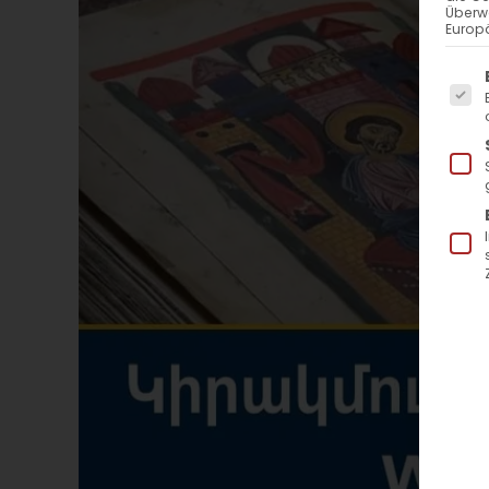
Überw
Europä
Es f