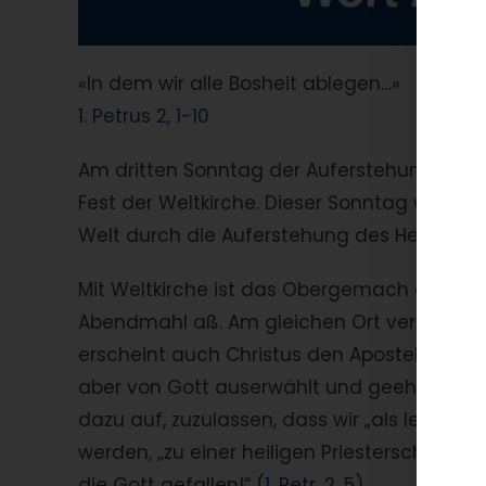
«In dem wir alle Bosheit ablegen…»
1. Petrus 2, 1-10
Am dritten Sonntag der Auferstehung des He
Fest der Weltkirche. Dieser Sonntag wird 
Welt durch die Auferstehung des Herrn erne
Mit Weltkirche ist das Obergemach gemeint,
Abendmahl aß. Am gleichen Ort versammelt
erscheint auch Christus den Aposteln, der 
aber von Gott auserwählt und geehrt worden
dazu auf, zuzulassen, dass wir „als lebend
werden, „zu einer heiligen Priesterschaft, 
die Gott gefallen!“ (
1. Petr. 2, 5
).