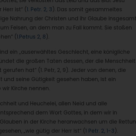
Gottes, sie verkosten das Leib und das Blut Jesu
Herr ist“ (
1. Petr. 2, 3
). Das somit gesammeltes
stige Nahrung der Christen und ihr Glaube insgesamt
zum Felsen, an dem man zu Fall kommt. Sie stoßen
chen“ (
1.Petrus 2, 8
).
ind ein „auserwähltes Geschlecht, eine königliche
kündet die großen Taten dessen, der die Menschheit
 gerufen hat“ (1. Petr, 2, 9). Jeder von denen, die
 und seine Gütigkeit gesehen haben, ist ein
e wir Kirche nennen.
lschheit und Heuchelei, allen Neid und alle
ntsprechend dem Wort Gottes, in dem wir in
auben in der Kirche heranwachsen um die Rettu
sehen, „wie gütig der Herr ist“ (
1 Petr. 2, 1-3
).