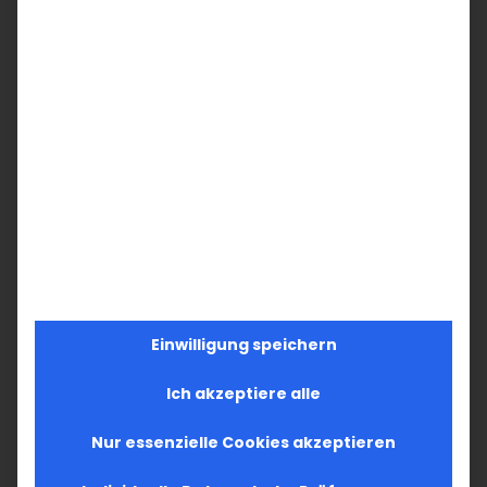
Սուրբ Խաչ եկեղեցին ոչ միայն տեղի Հայ
Համայնքի հոգեւոր տունն է, այլ այն
պատկանում է բոլորիս։ Այն Գերմանիայի
իւրաքանչիւր հայի եկեղեցին է։ Ուստի ես
դիմում եմ մեր համայնքի անդմաներին,
բայց նաեւ մեր բարեկամներին՝ իրենց
նուիրատւութիւններով աջակցել այս
աստուածահոճոյ ծրագրին:
Պայճառացնենք Սուրբ Խաչ եկեղեցին եւ
Einwilligung speichern
նոր շուք տանք նրան, այն դարձնենք մեր
եւ ապագայ սերունդների համար մի
Ich akzeptiere alle
խորախորհուրդ վայր, որտեղ մենք եւ մեր
Nur essenzielle Cookies akzeptieren
հիւրերը կը շարունակենք մեզ զգալ