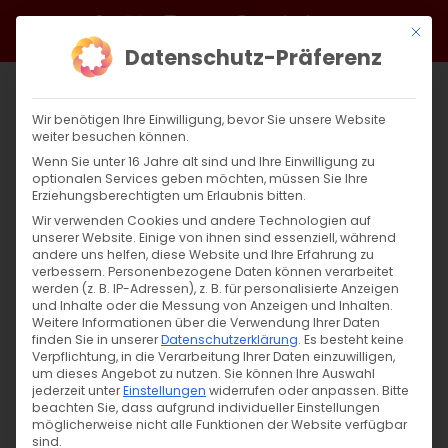
Zum
Facebook
X
Instagram
YouTube
Spotify
Telegram
LinkedIn
SoundCloud
Mit di
Inhalt
Datenschutz-Präferenz
springen
Wir benötigen Ihre Einwilligung, bevor Sie unsere Website
weiter besuchen können.
Wenn Sie unter 16 Jahre alt sind und Ihre Einwilligung zu
optionalen Services geben möchten, müssen Sie Ihre
Erziehungsberechtigten um Erlaubnis bitten.
Wir verwenden Cookies und andere Technologien auf
unserer Website. Einige von ihnen sind essenziell, während
andere uns helfen, diese Website und Ihre Erfahrung zu
Zurück
Vor
verbessern.
Personenbezogene Daten können verarbeitet
werden (z. B. IP-Adressen), z. B. für personalisierte Anzeigen
und Inhalte oder die Messung von Anzeigen und Inhalten.
Weitere Informationen über die Verwendung Ihrer Daten
finden Sie in unserer
Datenschutzerklärung
.
Es besteht keine
Appell des Bischofs
Verpflichtung, in die Verarbeitung Ihrer Daten einzuwilligen,
um dieses Angebot zu nutzen.
Sie können Ihre Auswahl
30. November 2021
jederzeit unter
Einstellungen
|
Allgemein
widerrufen oder anpassen.
,
Bischof
,
Gemeinde
,
Heimat
Bitte
beachten Sie, dass aufgrund individueller Einstellungen
schaffen
möglicherweise nicht alle Funktionen der Website verfügbar
sind.