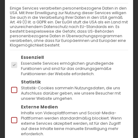
Einige Services verarbeiten personenbezogene Daten in den
Appell des Diözesanbischofs
USA. Mit Ihrer Einwilligung zur Nutzung dieser Services willigen
Sie auch in die Verarbeitung Ihrer Daten in den USA gemäß
zur Unterstützung der
Art. 49 (1) lit. a GDPR ein. Der EuGH stuft die USA als ein Land mit
unzureichendem Datenschutz nach EU-Standards ein. Es
Sanierung
besteht beispielsweise die Gefahr, dass US-Behörden
personenbezogene Daten in Überwachungsprogrammen
der Hl. Kreuz Kirche in
verarbeiten, ohne dass für Europäerinnen und Europäer eine
Klagemöglichkeit besteht.
Göppingen
Es folgt eine Liste der Service-Gruppen, für die
Essenziell
Liebe Landsleute, liebe Freunde,
Essenzielle Services ermöglichen grundlegende
Funktionen und sind für das ordnungsgemäße
Funktionieren der Website erforderlich.
ganz gleich, wo
Statistik
wir leben, ob wir
Statistik-Cookies sammeln Nutzungsdaten, die uns
Aufschluss darüber geben, wie unsere Besucher mit
gläubig sind
unserer Website umgehen.
oder nicht, hat
Externe Medien
die Kirche für
Inhalte von Videoplattformen und Social-Media-
Plattformen werden standardmäßig blockiert. Wenn
uns Armenier
externe Services akzeptiert werden, ist für den Zugriff
auf diese Inhalte keine manuelle Einwilligung mehr
eine besondere,
erforderlich.