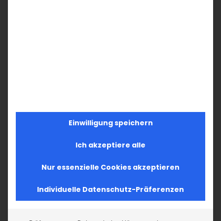
teilzunehmen. Doch die Online-
Gottesdienste können die persönliche
Teilnahme am Gottesdienst und den
Empfang der Heiligen Kommunion
(Haghordutyun) nicht ersetzen. Nach den
Lockerungen werden Live-Streams nur bei
großen Kirchenfeiertagen und bei
besonderen Anlässen angeboten um die
Einwilligung speichern
Präsenz der Mitglieder an den
Gottesdiensten und Veranstaltungen zu
Ich akzeptiere alle
fördern. Es ist ein Prozess, welches noch
Nur essenzielle Cookies akzeptieren
nicht abgeschossen ist und welches noch
geändert werden kann im Sinne der
Individuelle Datenschutz-Präferenzen
Gemeindemitglieder.