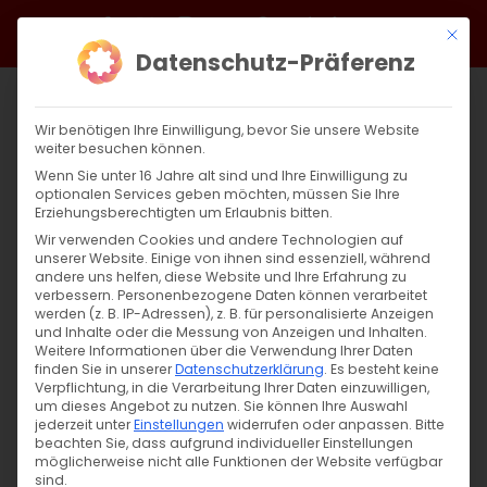
Zum
Facebook
X
Instagram
YouTube
Spotify
Telegram
LinkedIn
SoundCloud
Mit di
Inhalt
Datenschutz-Präferenz
springen
Wir benötigen Ihre Einwilligung, bevor Sie unsere Website
weiter besuchen können.
Wenn Sie unter 16 Jahre alt sind und Ihre Einwilligung zu
optionalen Services geben möchten, müssen Sie Ihre
Erziehungsberechtigten um Erlaubnis bitten.
Wir verwenden Cookies und andere Technologien auf
unserer Website. Einige von ihnen sind essenziell, während
andere uns helfen, diese Website und Ihre Erfahrung zu
Zurück
Vor
verbessern.
Personenbezogene Daten können verarbeitet
werden (z. B. IP-Adressen), z. B. für personalisierte Anzeigen
und Inhalte oder die Messung von Anzeigen und Inhalten.
Weitere Informationen über die Verwendung Ihrer Daten
finden Sie in unserer
Datenschutzerklärung
.
Es besteht keine
Katechese und Glaubensweitergabe
Verpflichtung, in die Verarbeitung Ihrer Daten einzuwilligen,
digital
um dieses Angebot zu nutzen.
Sie können Ihre Auswahl
jederzeit unter
Einstellungen
widerrufen oder anpassen.
Bitte
beachten Sie, dass aufgrund individueller Einstellungen
29. November 2021
|
Allgemein
,
Gemeinde
möglicherweise nicht alle Funktionen der Website verfügbar
sind.