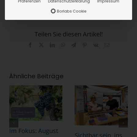
Präferenzen
Datenschutzerklärung
Impressum
Borlabs Cookie
Teilen Sie diesen Artikel!
Facebook
X
LinkedIn
WhatsApp
Telegram
Pinterest
Vk
E-
Mail
Ähnliche Beiträge
Im Fokus: August
Sichtbar sein, ins