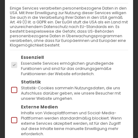
Einige Services verarbeiten personenbezogene Daten in den
USA. Mit Ihrer Einwilligung zur Nutzung dieser Services willigen
Sie auch in die Verarbeitung Ihrer Daten in den USA gemäß
Art. 49 (1) lit. a GDPR ein. Der EuGH stuft die USA als ein Land mit
unzureichendem Datenschutz nach EU-Standards ein. Es
besteht beispielsweise die Gefahr, dass US-Behörden
personenbezogene Daten in Überwachungsprogrammen
verarbeiten, ohne dass für Europäerinnen und Europäer eine
Klagemöglichkeit besteht.
Es folgt eine Liste der Service-Gruppen, für die
Essenziell
Essenzielle Services ermöglichen grundlegende
Funktionen und sind für das ordnungsgemäße
Funktionieren der Website erforderlich.
Statistik
Katechese und
Statistik-Cookies sammeln Nutzungsdaten, die uns
Aufschluss darüber geben, wie unsere Besucher mit
Glaubensweitergabe digital
unserer Website umgehen.
Externe Medien
Wie sieht es aus mit der Katechese in
Inhalte von Videoplattformen und Social-Media-
Plattformen werden standardmäßig blockiert. Wenn
unserer Gemeinde und was heißt es Glaube
externe Services akzeptiert werden, ist für den Zugriff
und Kirche Digital? In Zeiten der Pandemie
auf diese Inhalte keine manuelle Einwilligung mehr
erforderlich.
stellen wir uns um und passen uns den