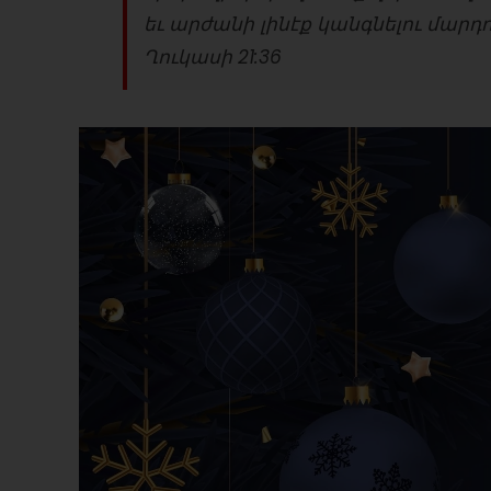
եւ արժանի լինէք կանգնելու մարդո
Ղուկասի 21:36