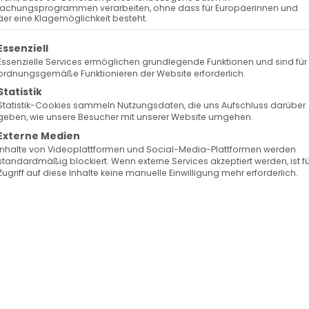
achungsprogrammen verarbeiten, ohne dass für Europäerinnen und
er eine Klagemöglichkeit besteht.
olgt eine Liste der Service-Gruppen, für die eine Ein
Essenziell
Essenzielle Services ermöglichen grundlegende Funktionen und sind für
ordnungsgemäße Funktionieren der Website erforderlich.
Statistik
Statistik-Cookies sammeln Nutzungsdaten, die uns Aufschluss darüber
geben, wie unsere Besucher mit unserer Website umgehen.
Externe Medien
Inhalte von Videoplattformen und Social-Media-Plattformen werden
standardmäßig blockiert. Wenn externe Services akzeptiert werden, ist f
Zugriff auf diese Inhalte keine manuelle Einwilligung mehr erforderlich.