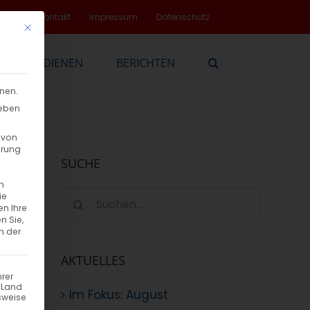
rvice
Kontakt
Impressum
Datenschutz
Mit diesem Button wird der Dialog geschlossen. Seine Funktionalität
EN
DIENEN
BERICHTEN
nnen.
geben
 von
hrung
SUCHE
n
Suche
ie
en Ihre
nach:
n Sie,
n der
AKTUELLES
hrer
n Land
Im Fokus: August
sweise