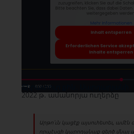
zuzugreifen, klicken Sie auf die Scha
Bitte beachten Sie, dass dabei Daten 
weitergegeben werden
Mehr Informationen
Inhalt entsperren
Erforderlichen Service akzep
Inhalte entsperren
Տիրատուր քհն․ Սարդարյանի
2022 թ․ ամանորյա ուղերձը
Արթո՛ւն կացէք այսուհետեւ, ամէն 
որպէսզի կարողանաք զերծ մնալ այն