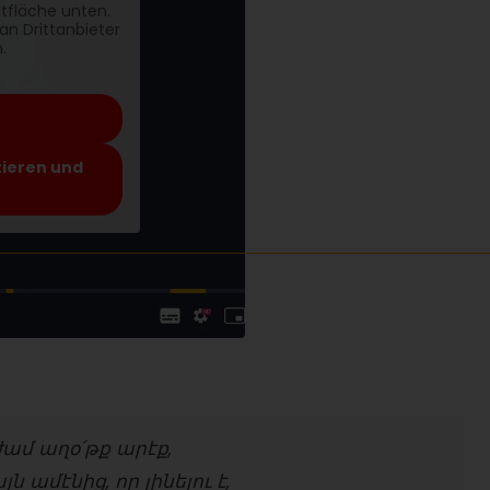
ltfläche unten.
an Drittanbieter
.
tieren und
ժամ աղօ՛թք արէք,
 ամէնից, որ լինելու է,