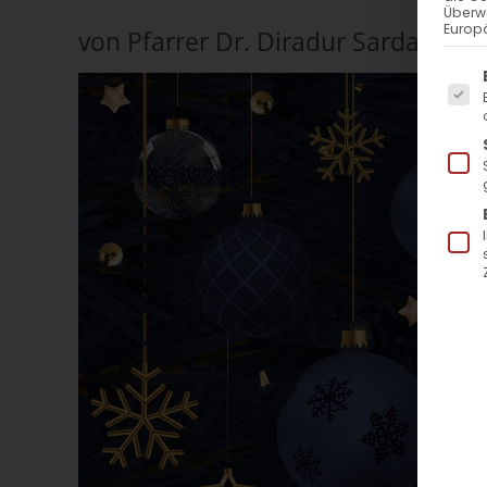
Überw
Europä
von Pfarrer Dr. Diradur Sardaryan
Es f