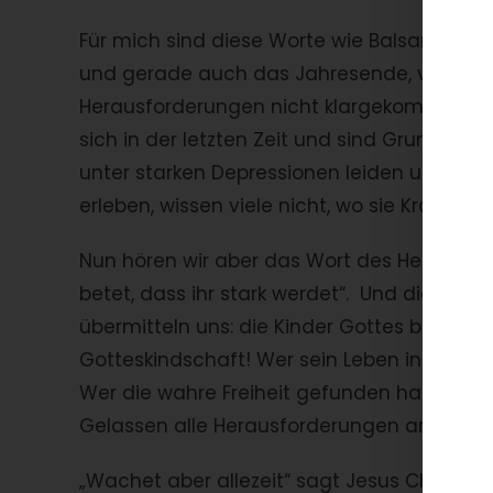
Für mich sind diese Worte wie Balsam für d
und gerade auch das Jahresende, voll von 
Herausforderungen nicht klargekommen. Hof
sich in der letzten Zeit und sind Grund, 
unter starken Depressionen leiden und nicht 
erleben, wissen viele nicht, wo sie Kraft f
Nun hören wir aber das Wort des Herrn, der 
betet, dass ihr stark werdet“. Und diese W
übermitteln uns: die Kinder Gottes brauchen
Gotteskindschaft! Wer sein Leben in die Hä
Wer die wahre Freiheit gefunden hat und zu
Gelassen alle Herausforderungen anpacke
„Wachet aber allezeit“ sagt Jesus Christus