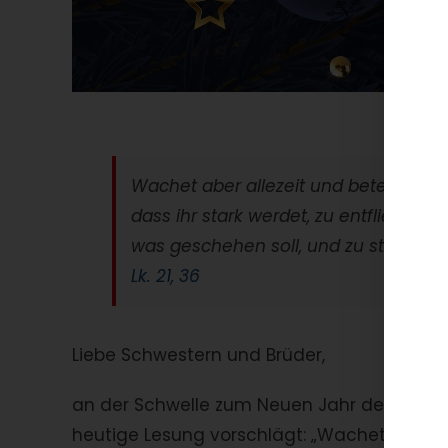
Wachet aber allezeit und betet,
dass ihr stark werdet, zu entfliehen d
was geschehen soll, und zu stehen
Lk. 21, 36
Liebe Schwestern und Brüder,
an der Schwelle zum Neuen Jahr denken wir
heutige Lesung vorschlägt: „Wachet aber all