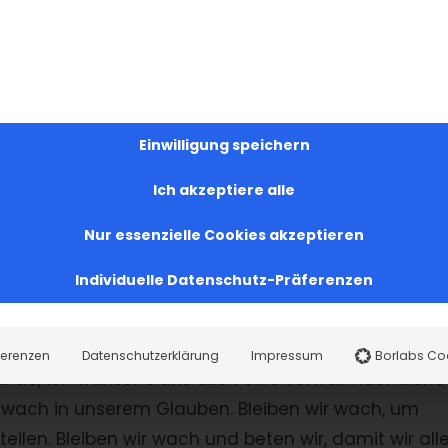
re Zeit verschwenden, euch kaum Nutzen für das Ewi
 Geschenk Gottes, welches ihr nutzen sollt, um eure
cht dabei stark. Das brauchen wir, um nicht zu
 uns von dem Weg zu unserem Herrn abweichen lässt
Einwilligung speichern
bt uns Gelassenheit. Und sie ermöglicht uns dafür
ht ein Gegeneinander, sondern Miteinander erleben.
Ich akzeptiere alle
fen, dass Not und Bedrängnis besiegt werden können.
Nur essenzielle Cookies akzeptieren
en auf Gott – schon.
Individuelle Datenschutz-Präferenzen
Händen“ befreit und hilft uns nicht zu vergessen
enn solche Opfer gefallen Gott“ (
Hebr. 13, 16
).
ferenzen
Datenschutzerklärung
Impressum
Borlabs Co
eunde, ich wünsche uns allen eine vorweihnachtliche
r wach in unserem Glauben. Bleiben wir wach, um
ilen. Bleiben wir wach und beten wir, damit wir all