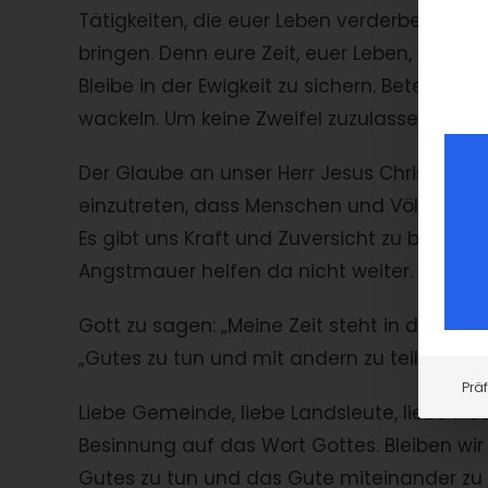
Tätigkeiten, die euer Leben verderben, eu
bringen. Denn eure Zeit, euer Leben, ist ein
Bleibe in der Ewigkeit zu sichern. Beten ma
wackeln. Um keine Zweifel zuzulassen, die
Der Glaube an unser Herr Jesus Christus gi
einzutreten, dass Menschen und Völker nic
Es gibt uns Kraft und Zuversicht zu begrei
Angstmauer helfen da nicht weiter. Vertrau
Gott zu sagen: „Meine Zeit steht in deinen 
„Gutes zu tun und mit andern zu teilen“, „d
Prä
Liebe Gemeinde, liebe Landsleute, liebe Fr
Besinnung auf das Wort Gottes. Bleiben wi
Gutes zu tun und das Gute miteinander zu te