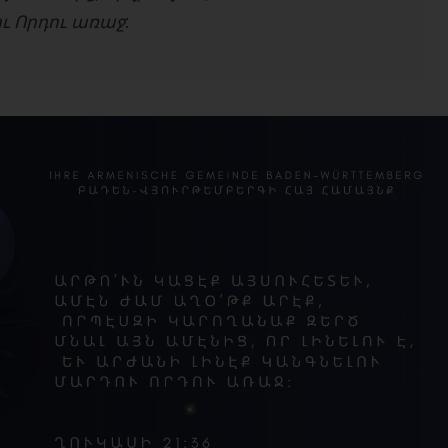
ւ Որդու առաջ: