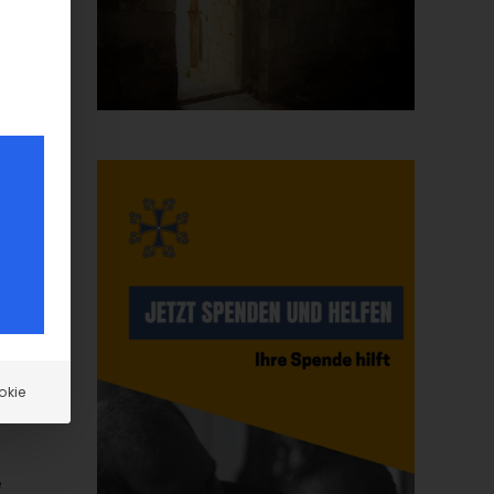
ge
.
okie
e