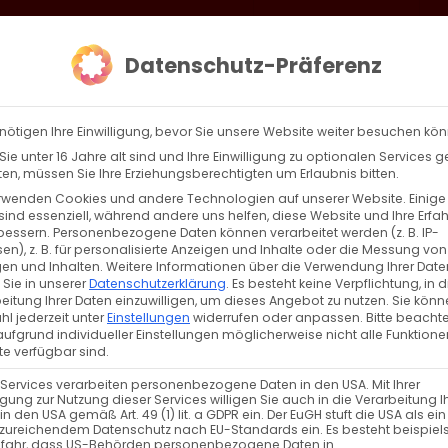
loud
AKTION HEIMAT SCHAFFEN!
Gottesdienste & Events
Se
Datenschutz-Präferenz
AGBW
WIR
BEKENN
nötigen Ihre Einwilligung, bevor Sie unsere Website weiter besuchen kö
ie unter 16 Jahre alt sind und Ihre Einwilligung zu optionalen Services 
n, müssen Sie Ihre Erziehungsberechtigten um Erlaubnis bitten.
rwenden Cookies und andere Technologien auf unserer Website. Einige
sind essenziell, während andere uns helfen, diese Website und Ihre Erfa
Zurück
Vor
bessern.
Personenbezogene Daten können verarbeitet werden (z. B. IP-
en), z. B. für personalisierte Anzeigen und Inhalte oder die Messung von
en und Inhalten.
Weitere Informationen über die Verwendung Ihrer Date
 Sie in unserer
Datenschutzerklärung
.
Es besteht keine Verpflichtung, in d
eitung Ihrer Daten einzuwilligen, um dieses Angebot zu nutzen.
Sie könn
l jederzeit unter
Einstellungen
widerrufen oder anpassen.
Bitte beachte
ufgrund individueller Einstellungen möglicherweise nicht alle Funktione
e verfügbar sind.
 Services verarbeiten personenbezogene Daten in den USA. Mit Ihrer
ligung zur Nutzung dieser Services willigen Sie auch in die Verarbeitung I
2022
in den USA gemäß Art. 49 (1) lit. a GDPR ein. Der EuGH stuft die USA als ei
zureichendem Datenschutz nach EU-Standards ein. Es besteht beispiel
efahr, dass US-Behörden personenbezogene Daten in