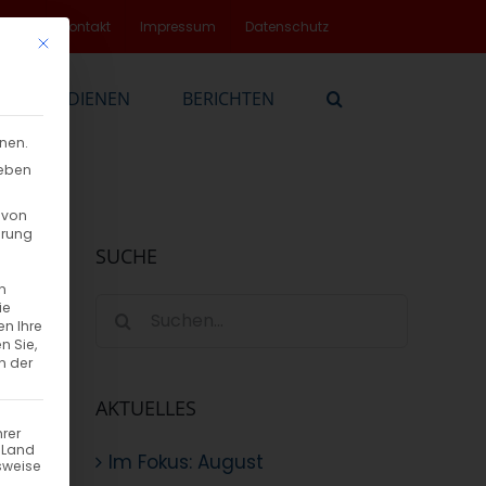
rvice
Kontakt
Impressum
Datenschutz
Mit diesem Button wird der Dialog geschlossen. Seine Funktionalität
EN
DIENEN
BERICHTEN
nnen.
geben
 von
hrung
SUCHE
n
Suche
ie
en Ihre
nach:
n Sie,
n der
AKTUELLES
hrer
n Land
Im Fokus: August
sweise