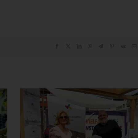
Facebook
X
LinkedIn
WhatsApp
Telegram
Pinterest
Vk