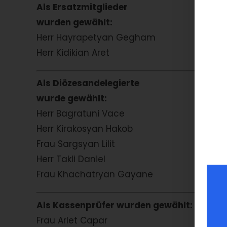
Als Ersatzmitglieder
wurden gewählt:
Herr Hayrapetyan Gegham
Herr Kidikian Aret
Als Diözesandelegierte
wurde gewählt:
Herr Bagratuni Vace
Herr Kirakosyan Hakob
Frau Sargsyan Lilit
Herr Takli Daniel
Frau Khachatryan Gayane
Als Kassenprüfer wurden gewählt:
Frau Arlet Capar