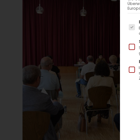
Überw
Europä
Es f