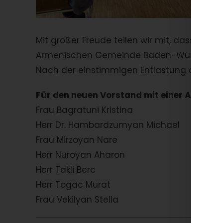
Mit großer Freude teilen wir mit, dass
am 19
Armenischen Gemeinde Baden-Württemberg 
Nach der einstimmigen Entlastung des Vo
Für den neuen Vorstand mit einer Amtszei
Frau Bagratuni Kristina
Herr Dr. Hambardzumyan Michael
Frau Mirzoyan Nare
Herr Nuroyan Aharon
Herr Takli Berc
Herr Togac Murat
Frau Vekilyan Stella