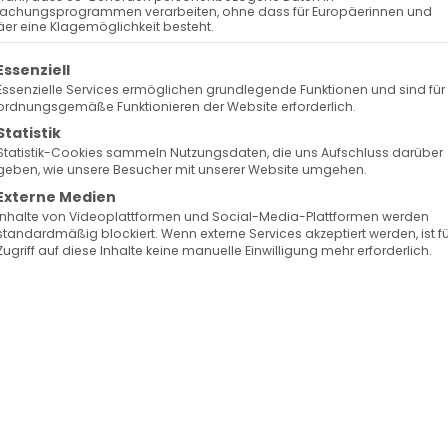
achungsprogrammen verarbeiten, ohne dass für Europäerinnen und
er eine Klagemöglichkeit besteht.
olgt eine Liste der Service-Gruppen, für die eine Ein
Essenziell
Essenzielle Services ermöglichen grundlegende Funktionen und sind für
ordnungsgemäße Funktionieren der Website erforderlich.
Statistik
Statistik-Cookies sammeln Nutzungsdaten, die uns Aufschluss darüber
geben, wie unsere Besucher mit unserer Website umgehen.
Externe Medien
Inhalte von Videoplattformen und Social-Media-Plattformen werden
standardmäßig blockiert. Wenn externe Services akzeptiert werden, ist f
Zugriff auf diese Inhalte keine manuelle Einwilligung mehr erforderlich.