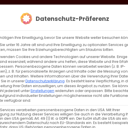
loud
AKTION HEIMAT SCHAFFEN!
Gottesdienste & Events
Se
Datenschutz-Präferenz
AGBW
WIR
BEKENN
nötigen Ihre Einwilligung, bevor Sie unsere Website weiter besuchen kö
ie unter 16 Jahre alt sind und Ihre Einwilligung zu optionalen Services 
n, müssen Sie Ihre Erziehungsberechtigten um Erlaubnis bitten.
rwenden Cookies und andere Technologien auf unserer Website. Einige
sind essenziell, während andere uns helfen, diese Website und Ihre Erfa
Zurück
Vor
bessern.
Personenbezogene Daten können verarbeitet werden (z. B. IP-
en), z. B. für personalisierte Anzeigen und Inhalte oder die Messung von
en und Inhalten.
Weitere Informationen über die Verwendung Ihrer Date
 Sie in unserer
Datenschutzerklärung
.
Es besteht keine Verpflichtung, in d
eitung Ihrer Daten einzuwilligen, um dieses Angebot zu nutzen.
Sie könn
senprüfer gewählt
l jederzeit unter
Einstellungen
widerrufen oder anpassen.
Bitte beachte
ufgrund individueller Einstellungen möglicherweise nicht alle Funktione
e verfügbar sind.
 Services verarbeiten personenbezogene Daten in den USA. Mit Ihrer
ligung zur Nutzung dieser Services willigen Sie auch in die Verarbeitung I
in den USA gemäß Art. 49 (1) lit. a GDPR ein. Der EuGH stuft die USA als ei
zureichendem Datenschutz nach EU-Standards ein. Es besteht beispiel
efahr, dass US-Behörden personenbezogene Daten in