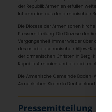
der Republik Armenien erfüllen weiterhin 
Information aus der armenischen Botschaft 
Die Diözese der Armenischen Kirche in Deuts
Pressemitteilung. Die Diözese der Armenisc
Vergangenheit immer wieder über die Völk
des aserbaidschanischen Alijew-Regimes, g
der armenischen Christen in Berg-Karabach
Republik Armenien und die zerbrechliche La
Die Armenische Gemeinde Baden-Württembe
Armenischen Kirche in Deutschland ein. Hier
Pressemitteilung | 13