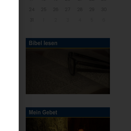
24
25
26
27
28
29
30
31
1
2
3
4
5
6
e