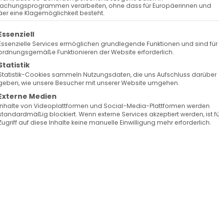
achungsprogrammen verarbeiten, ohne dass für Europäerinnen und
er eine Klagemöglichkeit besteht.
olgt eine Liste der Service-Gruppen, für die eine Ein
Essenziell
Essenzielle Services ermöglichen grundlegende Funktionen und sind für
ordnungsgemäße Funktionieren der Website erforderlich.
Statistik
Statistik-Cookies sammeln Nutzungsdaten, die uns Aufschluss darüber
geben, wie unsere Besucher mit unserer Website umgehen.
Externe Medien
Inhalte von Videoplattformen und Social-Media-Plattformen werden
standardmäßig blockiert. Wenn externe Services akzeptiert werden, ist f
Zugriff auf diese Inhalte keine manuelle Einwilligung mehr erforderlich.