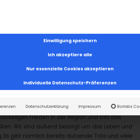
chland verurteilt den völkerrechtswidrigen Angriff
aufs Schärfste.
 aserbaidschanischen Streitkräfte eine groß
Einwilligung speichern
menisch-aserbaidschanischen Grenze gestartet. Die
d großkalibrigen Gewehren richten sich vor allem geg
Ich akzeptiere alle
is und Kapan sowie auf die umliegenden Ortschaften.
Nur essenzielle Cookies akzeptieren
zivile Infrastrukturen von den aserbaidschanischen
hen Operationen sind unabhängig von der Situation i
Individuelle Datenschutz-Präferenzen
ngriff auf die Republik Armenien dar. Mit diesem
Mal deutlich das internationale Völkerrecht.
ferenzen
Datenschutzerklärung
Impressum
Borlabs Co
wackeligen Frieden in der Region und tritt das
üßen. Wir sind äußerst besorgt um das Leben und
Es gibt nämlich bereits dutzende Tote und viele