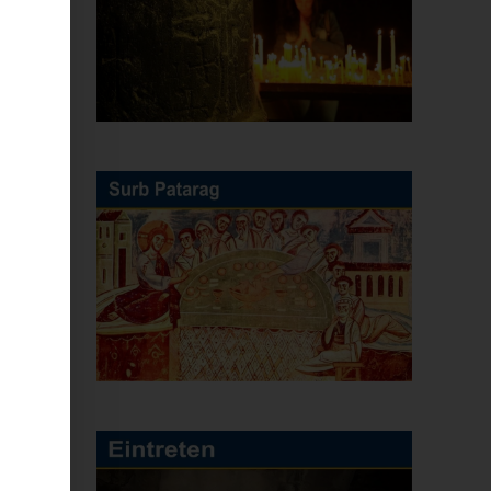
er
be
r