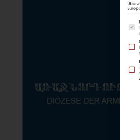
Überw
Europä
Es f