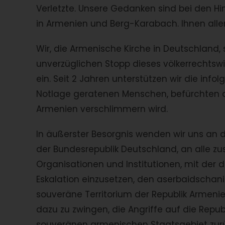
Verletzte. Unsere Gedanken sind bei den H
in Armenien und Berg-Karabach. Ihnen allen 
Wir, die Armenische Kirche in Deutschland,
unverzüglichen Stopp dieses völkerrechtswi
ein. Seit 2 Jahren unterstützen wir die inf
Notlage geratenen Menschen, befürchten a
Armenien verschlimmern wird.
In äußerster Besorgnis wenden wir uns an di
der Bundesrepublik Deutschland, an alle z
Organisationen und Institutionen, mit der d
Eskalation einzusetzen, den aserbaidschani
souveräne Territorium der Republik Armeni
dazu zu zwingen, die Angriffe auf die Rep
souveränen armenischen Staatsgebiet zurü