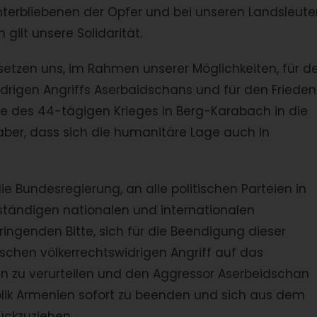
interbliebenen der Opfer und bei unseren Landsleut
gilt unsere Solidarität.
 setzen uns, im Rahmen unserer Möglichkeiten, für d
drigen Angriffs Aserbaidschans und für den Frieden
olge des 44-tägigen Krieges in Berg-Karabach in die
ber, dass sich die humanitäre Lage auch in
e Bundesregierung, an alle politischen Parteien in
uständigen nationalen und internationalen
ringenden Bitte, sich für die Beendigung dieser
schen völkerrechtswidrigen Angriff auf das
en zu verurteilen und den Aggressor Aserbeidschan
ublik Armenien sofort zu beenden und sich aus dem
ckzuziehen.