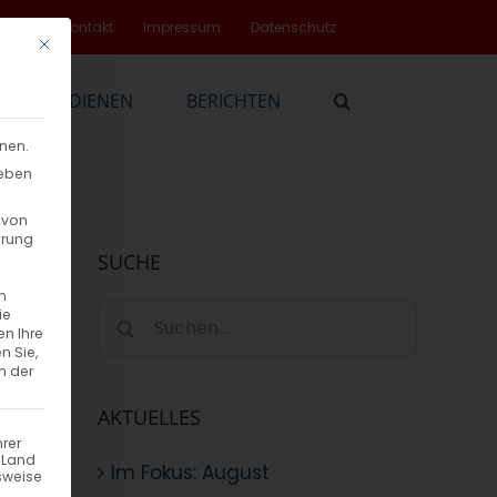
rvice
Kontakt
Impressum
Datenschutz
Mit diesem Button wird der Dialog geschlossen. Seine Funktionalität
EN
DIENEN
BERICHTEN
nnen.
geben
 von
hrung
SUCHE
n
Suche
ie
en Ihre
nach:
n Sie,
n der
AKTUELLES
hrer
n Land
Im Fokus: August
sweise