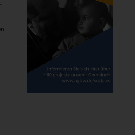
en
en