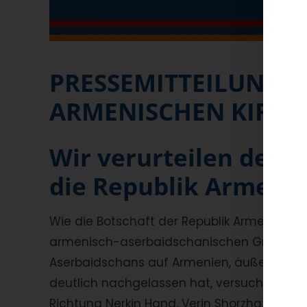
PRESSEMITTEILUNG D
ARMENISCHEN KIRCH
Wir verurteilen den A
die Republik Armenie
Wie die Botschaft der Republik Armenien beri
armenisch-aserbaidschanischen Grenze, na
Aserbaidschans auf Armenien, äußerst ang
deutlich nachgelassen hat, versucht der Ge
Richtung Nerkin Hand, Verin Shorzha, Artanis