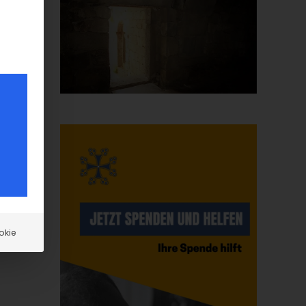
en
n
okie