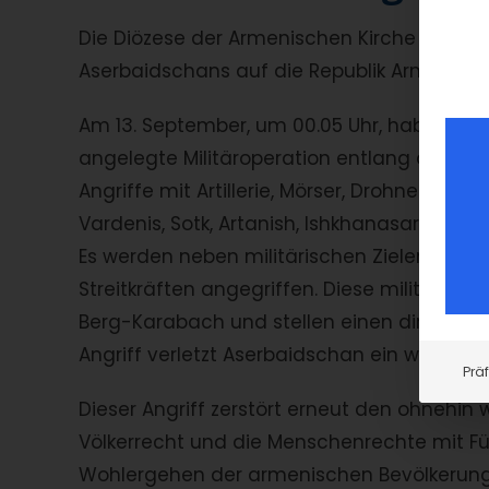
Die Diözese der Armenischen Kirche in Deuts
Aserbaidschans auf die Republik Armenien 
Am 13. September, um 00.05 Uhr, haben die
angelegte Militäroperation entlang der ar
Angriffe mit Artillerie, Mörser, Drohnen un
Vardenis, Sotk, Artanish, Ishkhanasar, Gor
Es werden neben militärischen Zielen auch 
Streitkräften angegriffen. Diese militärisc
Berg-Karabach und stellen einen direkten A
Angriff verletzt Aserbaidschan ein weiteres 
Prä
Dieser Angriff zerstört erneut den ohnehin 
Völkerrecht und die Menschenrechte mit F
Wohlergehen der armenischen Bevölkerung. 