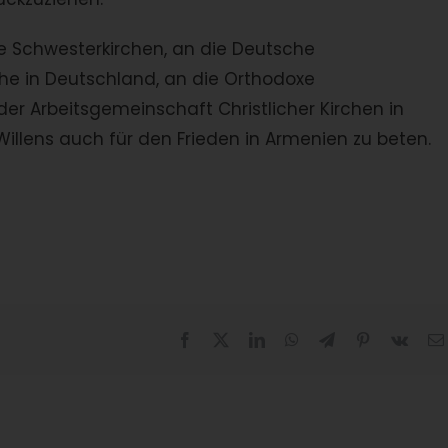
e Schwesterkirchen, an die Deutsche
che in Deutschland, an die Orthodoxe
 der Arbeitsgemeinschaft Christlicher Kirchen in
llens auch für den Frieden in Armenien zu beten.
Facebook
X
LinkedIn
WhatsApp
Telegram
Pinterest
Vk