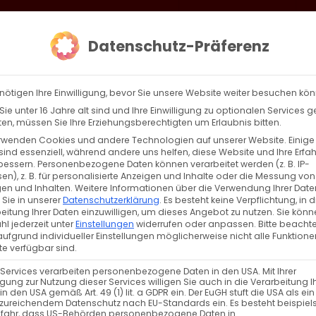
loud
AKTION HEIMAT SCHAFFEN!
Gottesdienste & Events
Se
Datenschutz-Präferenz
AGBW
WIR
BEKENN
nötigen Ihre Einwilligung, bevor Sie unsere Website weiter besuchen kö
ie unter 16 Jahre alt sind und Ihre Einwilligung zu optionalen Services 
n, müssen Sie Ihre Erziehungsberechtigten um Erlaubnis bitten.
rwenden Cookies und andere Technologien auf unserer Website. Einige
sind essenziell, während andere uns helfen, diese Website und Ihre Erfa
Zurück
Vor
bessern.
Personenbezogene Daten können verarbeitet werden (z. B. IP-
en), z. B. für personalisierte Anzeigen und Inhalte oder die Messung von
en und Inhalten.
Weitere Informationen über die Verwendung Ihrer Date
 Sie in unserer
Datenschutzerklärung
.
Es besteht keine Verpflichtung, in d
eitung Ihrer Daten einzuwilligen, um dieses Angebot zu nutzen.
Sie könn
ien
l jederzeit unter
Einstellungen
widerrufen oder anpassen.
Bitte beachte
ufgrund individueller Einstellungen möglicherweise nicht alle Funktione
e verfügbar sind.
 Services verarbeiten personenbezogene Daten in den USA. Mit Ihrer
ligung zur Nutzung dieser Services willigen Sie auch in die Verarbeitung I
in den USA gemäß Art. 49 (1) lit. a GDPR ein. Der EuGH stuft die USA als ei
zureichendem Datenschutz nach EU-Standards ein. Es besteht beispiel
efahr, dass US-Behörden personenbezogene Daten in