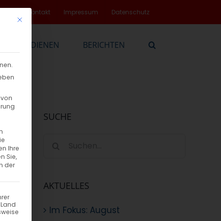
rvice
Kontakt
Impressum
Datenschutz
Mit diesem Button wird der Dialog geschlossen. Seine Funktionalität
EN
DIENEN
BERICHTEN
nnen.
geben
 von
hrung
SUCHE
n
Suche
ie
en Ihre
nach:
n Sie,
n der
AKTUELLES
hrer
n Land
Im Fokus: August
sweise