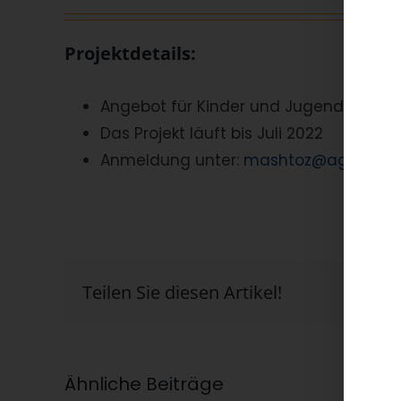
Projektdetails:
Angebot für Kinder und Jugendliche zw
Das Projekt läuft bis Juli 2022
Anmeldung unter:
mashtoz@agbw.org
Teilen Sie diesen Artikel!
Ähnliche Beiträge