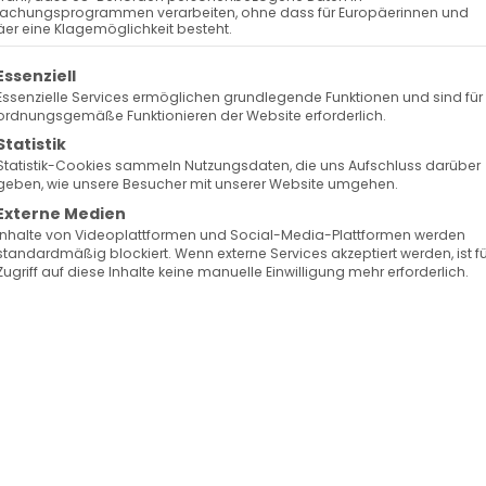
achungsprogrammen verarbeiten, ohne dass für Europäerinnen und
Bezirks Wangen (Stuttgart), bietet
er eine Klagemöglichkeit besteht.
t die Möglichkeit an, durch professionell begleitet
olgt eine Liste der Service-Gruppen, für die eine Ein
Essenziell
eatralische Projekte zu entwickeln und diese der
Essenzielle Services ermöglichen grundlegende Funktionen und sind für
ordnungsgemäße Funktionieren der Website erforderlich.
Statistik
Statistik-Cookies sammeln Nutzungsdaten, die uns Aufschluss darüber
Jugendliche die Möglichkeit, angeleitet von Profis
geben, wie unsere Besucher mit unserer Website umgehen.
 zu entwickeln, das sich mit dem Thema „Heimat“
Externe Medien
Inhalte von Videoplattformen und Social-Media-Plattformen werden
standardmäßig blockiert. Wenn externe Services akzeptiert werden, ist f
Zugriff auf diese Inhalte keine manuelle Einwilligung mehr erforderlich.
er und Jugendlichen all das kennen, was zur
 und können sich selbst kreativ verwirklichen. Ob
im Schreiben – es ist für jeden etwas dabei, mit de
lt werden soll.
e präsentiert.