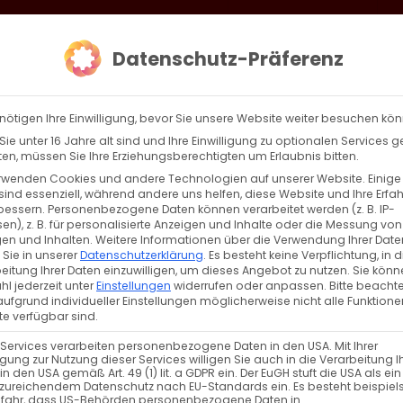
loud
AKTION HEIMAT SCHAFFEN!
Gottesdienste & Events
Se
Datenschutz-Präferenz
AGBW
WIR
BEKENN
nötigen Ihre Einwilligung, bevor Sie unsere Website weiter besuchen kö
ie unter 16 Jahre alt sind und Ihre Einwilligung zu optionalen Services 
n, müssen Sie Ihre Erziehungsberechtigten um Erlaubnis bitten.
rwenden Cookies und andere Technologien auf unserer Website. Einige
sind essenziell, während andere uns helfen, diese Website und Ihre Erfa
Zurück
Vor
bessern.
Personenbezogene Daten können verarbeitet werden (z. B. IP-
en), z. B. für personalisierte Anzeigen und Inhalte oder die Messung von
en und Inhalten.
Weitere Informationen über die Verwendung Ihrer Date
 Sie in unserer
Datenschutzerklärung
.
Es besteht keine Verpflichtung, in d
eitung Ihrer Daten einzuwilligen, um dieses Angebot zu nutzen.
Sie könn
l jederzeit unter
Einstellungen
widerrufen oder anpassen.
Bitte beachte
ufgrund individueller Einstellungen möglicherweise nicht alle Funktione
mein
,
Jugend
e verfügbar sind.
 Services verarbeiten personenbezogene Daten in den USA. Mit Ihrer
ligung zur Nutzung dieser Services willigen Sie auch in die Verarbeitung I
in den USA gemäß Art. 49 (1) lit. a GDPR ein. Der EuGH stuft die USA als ei
zureichendem Datenschutz nach EU-Standards ein. Es besteht beispiel
rg e.V., in Kooperation mit dem Theater der
efahr, dass US-Behörden personenbezogene Daten in