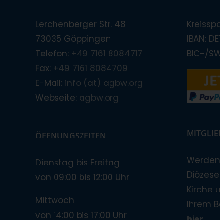
Lerchenberger Str. 48
Kreissp
73035 Göppingen
IBAN: D
Telefon:
+49 7161 8084717
BIC-/S
Fax:
+49 7161 8084709
E-Mail:
info (at) agbw.org
Webseite:
agbw.org
MITGLI
ÖFFNUNGSZEITEN
Werden 
Dienstag bis Freitag
Diözese!
von 09:00 bis 12:00 Uhr
Kirche 
Mittwoch
Ihrem B
von 14:00 bis 17:00 Uhr
hier