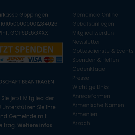
arkasse Göppingen
Gemeinde Online
E11610500000001234026
Gebetsanliegen
WIFT: GOPSDE6GXXX
Mitglied werden
Newsletter
Gottesdienste & Events
Spenden & Helfen
Gedenktage
Presse
EDSCHAFT BEANTRAGEN
Wichtige Links
Anredeformen
Sie jetzt Mitglied der
Armenische Namen
 Unterstützen Sie Ihre
Armenien
und Gemeinde mit
Arzach
eitrag.
Weitere Infos