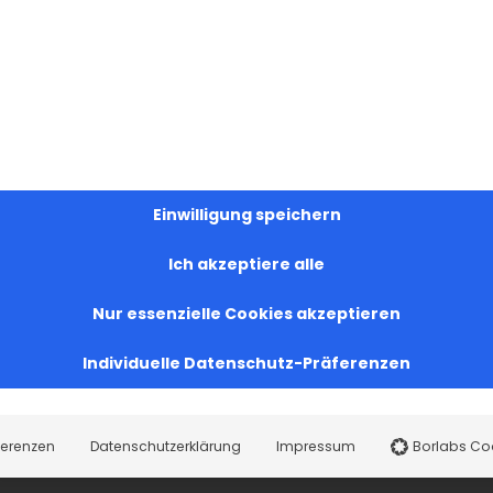
Einwilligung speichern
Ich akzeptiere alle
Nur essenzielle Cookies akzeptieren
Individuelle Datenschutz-Präferenzen
Sichtbar sein, ins Gespräch kommen
19. Juli 2026
ferenzen
Datenschutzerklärung
Impressum
Borlabs Co