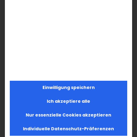
Facebook
X
LinkedIn
WhatsApp
Telegram
Pinterest
Vk
E-
Mail
Ähnliche Beiträge
Einwilligung speichern
Im Fokus: August
Im Fokus: Juli 2026
2. August 2026
11. Juli 2026
Ich akzeptiere alle
Nur essenzielle Cookies akzeptieren
Individuelle Datenschutz-Präferenzen