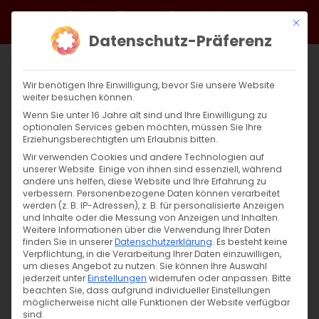
Zum
Facebook
X
Instagram
YouTube
Spotify
Telegram
LinkedIn
SoundCloud
Mit di
Inhalt
Datenschutz-Präferenz
springen
Wir benötigen Ihre Einwilligung, bevor Sie unsere Website
weiter besuchen können.
Wenn Sie unter 16 Jahre alt sind und Ihre Einwilligung zu
optionalen Services geben möchten, müssen Sie Ihre
Erziehungsberechtigten um Erlaubnis bitten.
Wir verwenden Cookies und andere Technologien auf
unserer Website. Einige von ihnen sind essenziell, während
andere uns helfen, diese Website und Ihre Erfahrung zu
Zurück
Vor
verbessern.
Personenbezogene Daten können verarbeitet
werden (z. B. IP-Adressen), z. B. für personalisierte Anzeigen
und Inhalte oder die Messung von Anzeigen und Inhalten.
Weitere Informationen über die Verwendung Ihrer Daten
finden Sie in unserer
Datenschutzerklärung
.
Es besteht keine
Wir wünschen eine gesegnete Schulzeit
Verpflichtung, in die Verarbeitung Ihrer Daten einzuwilligen,
um dieses Angebot zu nutzen.
Sie können Ihre Auswahl
12. September 2022
jederzeit unter
Einstellungen
|
Abteilung Bildung
widerrufen oder anpassen.
,
Aktuell
,
Jugend
Bitte
beachten Sie, dass aufgrund individueller Einstellungen
möglicherweise nicht alle Funktionen der Website verfügbar
sind.