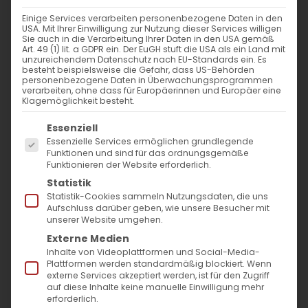
Einige Services verarbeiten personenbezogene Daten in den
Wir wünschen eine gesegnete
USA. Mit Ihrer Einwilligung zur Nutzung dieser Services willigen
Sie auch in die Verarbeitung Ihrer Daten in den USA gemäß
Schulzeit
Art. 49 (1) lit. a GDPR ein. Der EuGH stuft die USA als ein Land mit
unzureichendem Datenschutz nach EU-Standards ein. Es
besteht beispielsweise die Gefahr, dass US-Behörden
Die Armenische Gemeinde
personenbezogene Daten in Überwachungsprogrammen
verarbeiten, ohne dass für Europäerinnen und Europäer eine
Baden-Württemberg
Klagemöglichkeit besteht.
wünscht zum Schulanfang in
Es folgt eine Liste der Service-Gruppen, für die
Essenziell
Essenzielle Services ermöglichen grundlegende
Baden-Württemberg
Funktionen und sind für das ordnungsgemäße
allen Schülern und Lehrern viel
Funktionieren der Website erforderlich.
Statistik
Erfolg und Gottes Segen!
Statistik-Cookies sammeln Nutzungsdaten, die uns
Aufschluss darüber geben, wie unsere Besucher mit
Heute beginnt in Baden-Württemberg das
unserer Website umgehen.
neue Schuljahr. Unsere Gemeinde wünscht
Externe Medien
Inhalte von Videoplattformen und Social-Media-
allen Schülerinnen und Schülern, Lehrkräften
Plattformen werden standardmäßig blockiert. Wenn
externe Services akzeptiert werden, ist für den Zugriff
und Eltern viel Erfolg und reichlich Gottes
auf diese Inhalte keine manuelle Einwilligung mehr
Segen. Am kommenden
Sonntag wird nach
erforderlich.